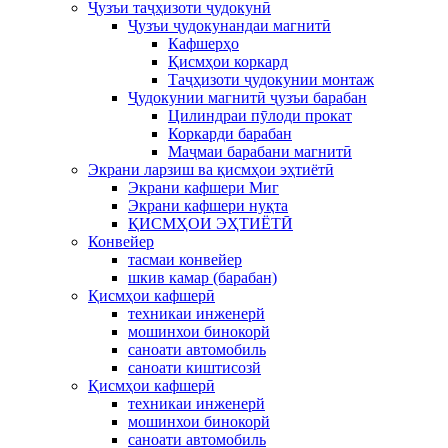
Ҷузъи таҷҳизоти ҷудокунӣ
Ҷузъи ҷудокунандаи магнитӣ
Кафшерҳо
Қисмҳои коркард
Таҷҳизоти ҷудокунии монтаж
Ҷудокунии магнитӣ ҷузъи барабан
Цилиндраи пӯлоди прокат
Коркарди барабан
Маҷмаи барабани магнитӣ
Экрани ларзиш ва қисмҳои эҳтиётӣ
Экрани кафшери Миг
Экрани кафшери нуқта
ҚИСМҲОИ ЭҲТИЁТӢ
Конвейер
тасмаи конвейер
шкив камар (барабан)
Қисмҳои кафшерӣ
техникаи инженерй
мошинхои бинокорй
саноати автомобиль
саноати киштисозй
Қисмҳои кафшерӣ
техникаи инженерй
мошинхои бинокорй
саноати автомобиль