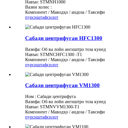
Навъи: STMNH1000
Вазни холис :
Компонент / Маводҳо / андоза / Тавсифи
пурсиш
тафсилот
Сабади центрифугаи HFC1300
Вазифа: Об ва лойи ангиштро тоза кунед
Навъи: STMNCHFC1300 -T1
Компонент / Маводҳо / андоза / Тавсифи
пурсиш
тафсилот
Сабади центрифугаи VM1300
Ном : Сабади центрифуга
Вазифа: Об ва лойи ангиштро тоза кунед
Навъи: STMNVVM1300-T1
Компонент / Маводҳо / андоза / Тавсифи
пурсиш
тафсилот