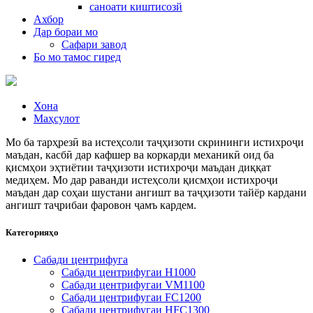
саноати киштисозй
Ахбор
Дар бораи мо
Сафари завод
Бо мо тамос гиред
Хона
Маҳсулот
Мо ба тарҳрезӣ ва истеҳсоли таҷҳизоти скрининги истихроҷи
маъдан, касбӣ дар кафшер ва коркарди механикӣ оид ба
қисмҳои эҳтиётии таҷҳизоти истихроҷи маъдан диққат
медиҳем. Мо дар раванди истеҳсоли қисмҳои истихроҷи
маъдан дар соҳаи шустани ангишт ва таҷҳизоти тайёр кардани
ангишт таҷрибаи фаровон ҷамъ кардем.
Категорияҳо
Сабади центрифуга
Сабади центрифугаи H1000
Сабади центрифугаи VM1100
Сабади центрифугаи FC1200
Сабади центрифугаи HFC1300