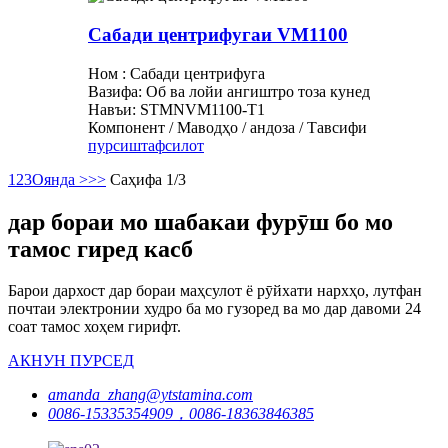
Сабади центрифугаи VM1100
Ном : Сабади центрифуга
Вазифа: Об ва лойи ангиштро тоза кунед
Навъи: STMNVM1100-T1
Компонент / Маводҳо / андоза / Тавсифи
пурсиш
тафсилот
1
2
3
Оянда >
>>
Саҳифа 1/3
дар бораи мо шабакаи фурӯш бо мо
тамос гиред касб
Барои дархост дар бораи маҳсулот ё рӯйхати нархҳо, лутфан
почтаи электронии худро ба мо гузоред ва мо дар давоми 24
соат тамос хоҳем гирифт.
АКНУН ПУРСЕД
amanda_zhang@ytstamina.com
0086-15335354909，0086-18363846385