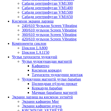
Сабади центрифугаи VM1300
Сабади центрифугаи VM1400
Сабади центрифугаи VM1500
Сабади центрифугаи VM1650
Қисмҳои экрани ларзиш
240/610 Ҷузъҳои Screen Vibrating
300/610 ҷузъҳои Screen Vibrating
360/610 ҷузъҳои Screen Vibrating
420/610 ҷузъҳои Screen Vibrating
Компоненти сиклон
Циклон LA800
Циклон LA1150
Ҷузъи таҷҳизоти ҷудокунӣ
Ҷузъи ҷудокунандаи магнитӣ
Кафшерҳо
Қисмҳои коркард
Таҷҳизоти ҷудокунии монтаж
Ҷудокунии магнитӣ ҷузъи барабан
Цилиндраи пӯлоди прокат
Коркарди барабан
Маҷмаи барабани магнитӣ
Экрани ларзиш ва қисмҳои эҳтиётӣ
Экрани кафшери Миг
Экрани кафшери нуқта
ҚИСМҲОИ ЭҲТИЁТӢ