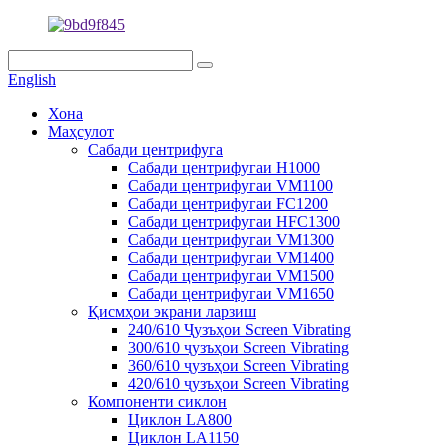
English
Хона
Маҳсулот
Сабади центрифуга
Сабади центрифугаи H1000
Сабади центрифугаи VM1100
Сабади центрифугаи FC1200
Сабади центрифугаи HFC1300
Сабади центрифугаи VM1300
Сабади центрифугаи VM1400
Сабади центрифугаи VM1500
Сабади центрифугаи VM1650
Қисмҳои экрани ларзиш
240/610 Ҷузъҳои Screen Vibrating
300/610 ҷузъҳои Screen Vibrating
360/610 ҷузъҳои Screen Vibrating
420/610 ҷузъҳои Screen Vibrating
Компоненти сиклон
Циклон LA800
Циклон LA1150