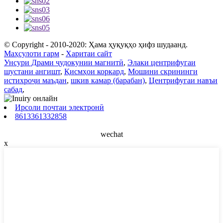
© Copyright - 2010-2020: Ҳама ҳуқуқҳо ҳифз шудаанд.
Маҳсулоти гарм
-
Харитаи сайт
Унсури Драми ҷудокунии магнитӣ
,
Элаки центрифугаи
шустани ангишт
,
Қисмҳои коркард
,
Мошини скрининги
истихроҷи маъдан
,
шкив камар (барабан)
,
Центрифугаи навъи
сабад
,
Ирсоли почтаи электронӣ
8613361332858
wechat
x