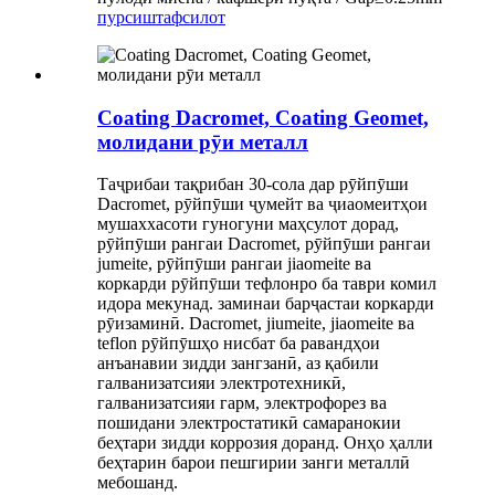
пурсиш
тафсилот
Coating Dacromet, Coating Geomet,
молидани рӯи металл
Таҷрибаи тақрибан 30-сола дар рӯйпӯши
Dacromet, рӯйпӯши ҷумейт ва ҷиаомеитҳои
мушаххасоти гуногуни маҳсулот дорад,
рӯйпӯши рангаи Dacromet, рӯйпӯши рангаи
jumeite, рӯйпӯши рангаи jiaomeite ва
коркарди рӯйпӯши тефлонро ба таври комил
идора мекунад. заминаи барҷастаи коркарди
рӯизаминӣ. Dacromet, jiumeite, jiaomeite ва
teflon рӯйпӯшҳо нисбат ба равандҳои
анъанавии зидди зангзанӣ, аз қабили
галванизатсияи электротехникӣ,
галванизатсияи гарм, электрофорез ва
пошидани электростатикӣ самаранокии
беҳтари зидди коррозия доранд. Онҳо ҳалли
беҳтарин барои пешгирии занги металлӣ
мебошанд.