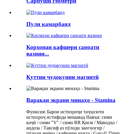
Сарпӯши геометрӣ
Пули камарбанд
Корхонаи кафшери саноати
вазнин...
Қуттии ҷудокунии магнитӣ
Варақаи экрани минаҳо - Stamina
Функсия: Барои истихроҷи таҷҳизоти
истихроҷ истифода мешавад Навъи: сими
каҷӣ / сими "V" / сими RR Қисм / Маводҳо /
андоза / Тавсиф аз пӯлоди зангногир /
пӯлоди миёна / кафшери нуқта / Gap≥0.25mm