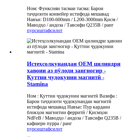
Ном: Функсияи тасмаи тасма: Барои
таҷҳизоти конвейер истифода мешавад
Навъи: D100-600mm / L200-3000mm Қисм /
Маводҳо / андоза / Тавсифи Q235B / ранг
пурсиш
тафсилот
Истеҳсолкунандаи OEM цилиндри
ҳавоии аз пӯлоди зангногир -
Қуттии ҷудокунии магнитӣ -
Stamina
Ном : Қуттии ҷудокунии магнитӣ Вазифа :
Барои таҷҳизоти ҷудокунандаи магнитӣ
истифода мешавад Навъи: Пур кардани
блокҳои магнитии ферритӣ / Қисмҳои
NdFeB / Маводҳо / андоза / Тавсифи Q235B /
кафшери пурра / ранг
пурсиш
тафсилот