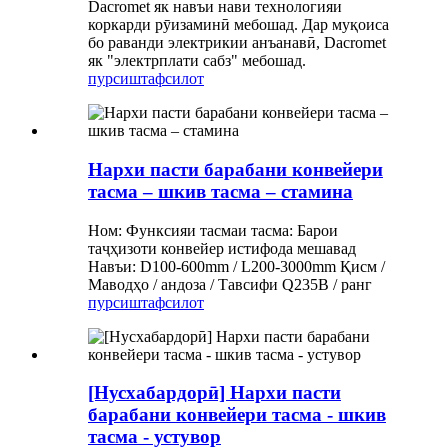
Dacromet як навъи нави технологияи
коркарди рӯизаминӣ мебошад. Дар муқоиса
бо раванди электрикии анъанавӣ, Dacromet
як "электрплати сабз" мебошад.
пурсиш
тафсилот
Нархи пасти барабани конвейери
тасма – шкив тасма – стамина
Ном: Функсияи тасмаи тасма: Барои
таҷҳизоти конвейер истифода мешавад
Навъи: D100-600mm / L200-3000mm Қисм /
Маводҳо / андоза / Тавсифи Q235B / ранг
пурсиш
тафсилот
[Нусхабардорӣ] Нархи пасти
барабани конвейери тасма - шкив
тасма - устувор