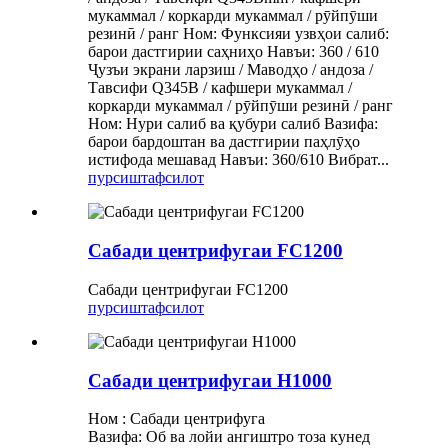
мукаммал / коркарди мукаммал / рӯйпӯши
резинӣ / ранг Ном: Функсияи узвҳои салиб:
барои дастгирии саҳниҳо Навъи: 360 / 610
Ҷузъи экрани ларзиш / Маводҳо / андоза /
Тавсифи Q345B / кафшери мукаммал /
коркарди мукаммал / рӯйпӯши резинӣ / ранг
Ном: Нури салиб ва қубури салиб Вазифа:
барои бардоштан ва дастгирии паҳлӯҳо
истифода мешавад Навъи: 360/610 Вибрат...
пурсиш
тафсилот
Сабади центрифугаи FC1200
Сабади центрифугаи FC1200
пурсиш
тафсилот
Сабади центрифугаи H1000
Ном : Сабади центрифуга
Вазифа: Об ва лойи ангиштро тоза кунед