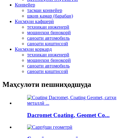
Конвейер
тасмаи конвейер
шкив камар (барабан)
Қисмҳои кафшерӣ
техникаи инженерй
мошинхои бинокорй
саноати автомобиль
саноати киштисозй
Қисмҳои коркард
техникаи инженерй
мошинхои бинокорй
саноати автомобиль
саноати киштисозй
Маҳсулоти пешниҳодшуда
Dacromet Coating, Geomet Co...