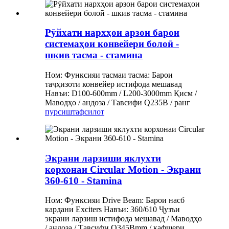
Рӯйхати нархҳои арзон барои
системаҳои конвейери болоӣ -
шкив тасма - стамина
Ном: Функсияи тасмаи тасма: Барои
таҷҳизоти конвейер истифода мешавад
Навъи: D100-600mm / L200-3000mm Қисм /
Маводҳо / андоза / Тавсифи Q235B / ранг
пурсиш
тафсилот
Экрани ларзиши яклухти
корхонаи Circular Motion - Экрани
360-610 - Stamina
Ном: Функсияи Drive Beam: Барои насб
кардани Exciters Навъи: 360/610 Ҷузъи
экрани ларзиш истифода мешавад / Маводҳо
/ андоза / Тавсифи Q345Bmm / кафшери