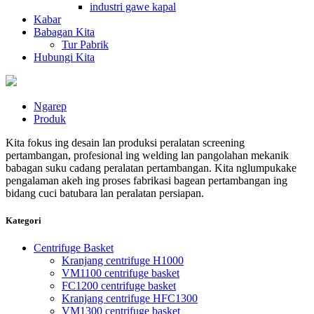
industri gawe kapal
Kabar
Babagan Kita
Tur Pabrik
Hubungi Kita
Ngarep
Produk
Kita fokus ing desain lan produksi peralatan screening
pertambangan, profesional ing welding lan pangolahan mekanik
babagan suku cadang peralatan pertambangan. Kita nglumpukake
pengalaman akeh ing proses fabrikasi bagean pertambangan ing
bidang cuci batubara lan peralatan persiapan.
Kategori
Centrifuge Basket
Kranjang centrifuge H1000
VM1100 centrifuge basket
FC1200 centrifuge basket
Kranjang centrifuge HFC1300
VM1300 centrifuge basket