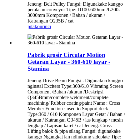
Jeneng: Belt Pulley Fungsi: Digunakake kanggo
peralatan conveyor Tipe: D100-600mm /L200-
3000mm Komponen / Bahan / ukuran /
Katrangan Q235B / cat
pitakon
rinci
Pabrik grosir Circular Motion
Getaran Layar - 360-610 layar -
Stamina
Jeneng:Drive Beam Fungsi : Digunakna kanggo
nginstal Exciters Type:360/610 Vibrating Screen
Component /Bahan /ukuran /Deskripsi
Q345Bmm/complete weldment/complete
machining/ Rubber coating/paint Name : Cross
Member Function : used to Support deck
Type:360 / 610 Komponen Layar Getar / Bahan /
ukuran / Katrangan Q345B / las lengkap / mesin
lengkap / Lapisan karet / cat Jeneng: Cross
Lifting balok & pipa silang Fungsi: digunakake
kanggo Ngangkat lan ndhukung sideplate Tipe: