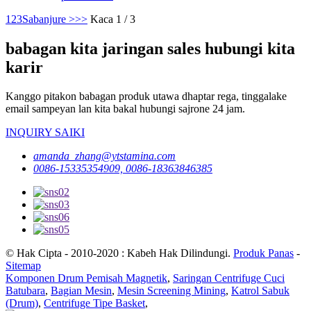
1
2
3
Sabanjure >
>>
Kaca 1 / 3
babagan kita jaringan sales hubungi kita
karir
Kanggo pitakon babagan produk utawa dhaptar rega, tinggalake
email sampeyan lan kita bakal hubungi sajrone 24 jam.
INQUIRY SAIKI
amanda_zhang@ytstamina.com
0086-15335354909, 0086-18363846385
© Hak Cipta - 2010-2020 : Kabeh Hak Dilindungi.
Produk Panas
-
Sitemap
Komponen Drum Pemisah Magnetik
,
Saringan Centrifuge Cuci
Batubara
,
Bagian Mesin
,
Mesin Screening Mining
,
Katrol Sabuk
(Drum)
,
Centrifuge Tipe Basket
,