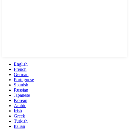
English
French
German
Portuguese
Spanish
Russian
Japanese
Korean
Arabic
Irish
Greek
Turkish
Italian