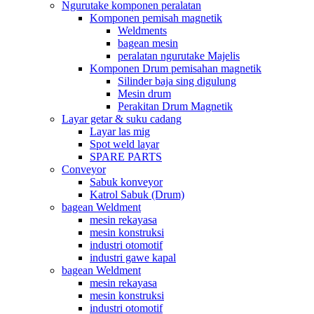
Ngurutake komponen peralatan
Komponen pemisah magnetik
Weldments
bagean mesin
peralatan ngurutake Majelis
Komponen Drum pemisahan magnetik
Silinder baja sing digulung
Mesin drum
Perakitan Drum Magnetik
Layar getar & suku cadang
Layar las mig
Spot weld layar
SPARE PARTS
Conveyor
Sabuk konveyor
Katrol Sabuk (Drum)
bagean Weldment
mesin rekayasa
mesin konstruksi
industri otomotif
industri gawe kapal
bagean Weldment
mesin rekayasa
mesin konstruksi
industri otomotif