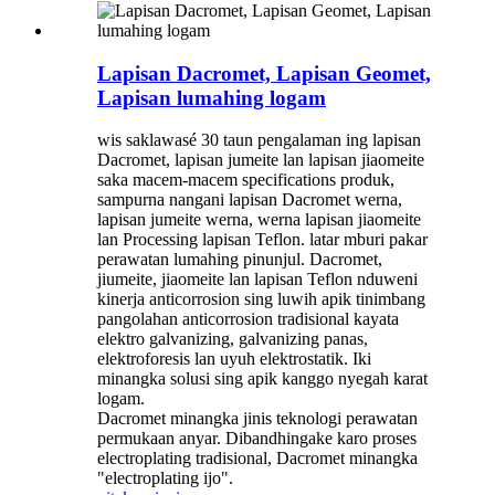
Lapisan Dacromet, Lapisan Geomet,
Lapisan lumahing logam
wis saklawasé 30 taun pengalaman ing lapisan
Dacromet, lapisan jumeite lan lapisan jiaomeite
saka macem-macem specifications produk,
sampurna nangani lapisan Dacromet werna,
lapisan jumeite werna, werna lapisan jiaomeite
lan Processing lapisan Teflon. latar mburi pakar
perawatan lumahing pinunjul. Dacromet,
jiumeite, jiaomeite lan lapisan Teflon nduweni
kinerja anticorrosion sing luwih apik tinimbang
pangolahan anticorrosion tradisional kayata
elektro galvanizing, galvanizing panas,
elektroforesis lan uyuh elektrostatik. Iki
minangka solusi sing apik kanggo nyegah karat
logam.
Dacromet minangka jinis teknologi perawatan
permukaan anyar. Dibandhingake karo proses
electroplating tradisional, Dacromet minangka
"electroplating ijo".