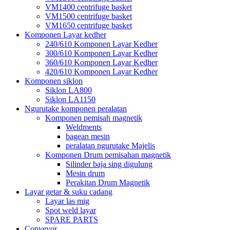
VM1400 centrifuge basket
VM1500 centrifuge basket
VM1650 centrifuge basket
Komponen Layar kedher
240/610 Komponen Layar Kedher
300/610 Komponen Layar Kedher
360/610 Komponen Layar Kedher
420/610 Komponen Layar Kedher
Komponen siklon
Siklon LA800
Siklon LA1150
Ngurutake komponen peralatan
Komponen pemisah magnetik
Weldments
bagean mesin
peralatan ngurutake Majelis
Komponen Drum pemisahan magnetik
Silinder baja sing digulung
Mesin drum
Perakitan Drum Magnetik
Layar getar & suku cadang
Layar las mig
Spot weld layar
SPARE PARTS
Conveyor