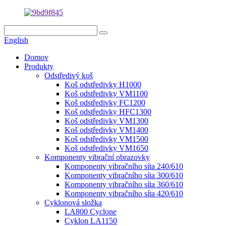
English
Domov
Produkty
Odstředivý koš
Koš odstředivky H1000
Koš odstředivky VM1100
Koš odstředivky FC1200
Koš odstředivky HFC1300
Koš odstředivky VM1300
Koš odstředivky VM1400
Koš odstředivky VM1500
Koš odstředivky VM1650
Komponenty vibrační obrazovky
Komponenty vibračního síta 240/610
Komponenty vibračního síta 300/610
Komponenty vibračního síta 360/610
Komponenty vibračního síta 420/610
Cyklonová složka
LA800 Cyclone
Cyklon LA1150