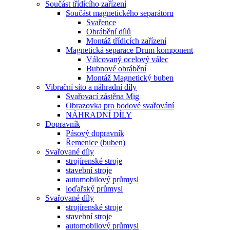
Součást třídícího zařízení
Součást magnetického separátoru
Svařence
Obrábění dílů
Montáž třídicích zařízení
Magnetická separace Drum komponent
Válcovaný ocelový válec
Bubnové obrábění
Montáž Magnetický buben
Vibrační síto a náhradní díly
Svařovací zástěna Mig
Obrazovka pro bodové svařování
NÁHRADNÍ DÍLY
Dopravník
Pásový dopravník
Řemenice (buben)
Svařované díly
strojírenské stroje
stavební stroje
automobilový průmysl
loďařský průmysl
Svařované díly
strojírenské stroje
stavební stroje
automobilový průmysl