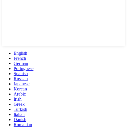
English
French
German
Portuguese
Spanish
Russian
Japanese
Korean
Arabic
Irish
Greek
Turkish
Italian
Danish
Romanian