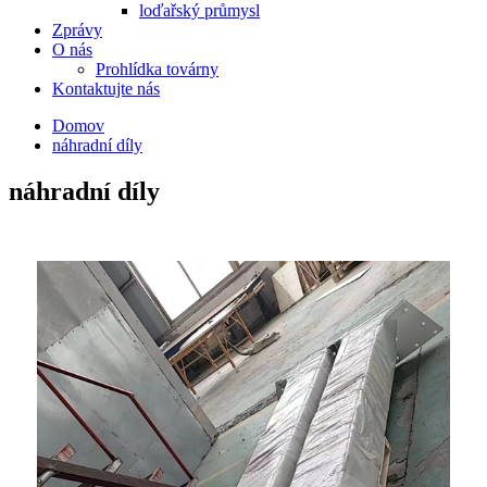
loďařský průmysl
Zprávy
O nás
Prohlídka továrny
Kontaktujte nás
Domov
náhradní díly
náhradní díly