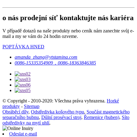
o nás prodejní síť kontaktujte nás kariéra
V případě dotazů na naše produkty nebo ceník nám zanechte svůj e-
mail a my se vám do 24 hodin ozveme.
POPTÁVKA HNED
amanda_zhang@ytstamina.com
0086-15335354909，0086-18363846385
© Copyright - 2010-2020: Všechna práva vyhrazena.
Horké
produkty
-
Sitemap
Obráběcí díly
,
Odstředivka košového typu
,
Součást magnetického
separačního bubnu
,
Důlní prosévací stroj
,
Řemenice (buben)
,
Síto
odstředivky na mytí uhlí
,
Odeslat e-mail