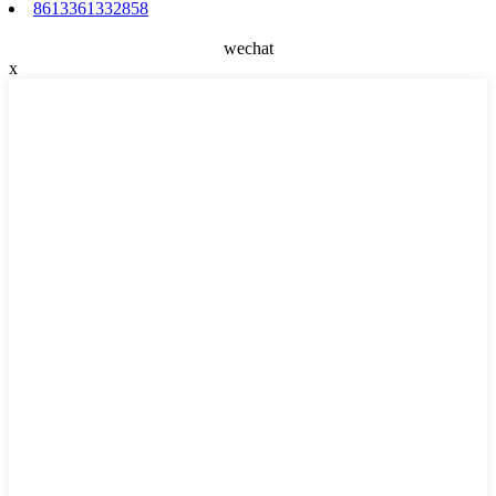
8613361332858
wechat
x