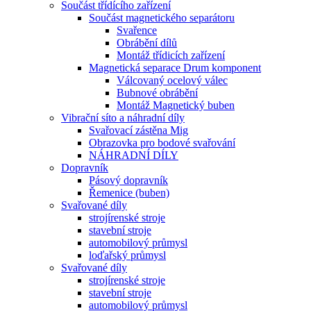
Součást třídícího zařízení
Součást magnetického separátoru
Svařence
Obrábění dílů
Montáž třídicích zařízení
Magnetická separace Drum komponent
Válcovaný ocelový válec
Bubnové obrábění
Montáž Magnetický buben
Vibrační síto a náhradní díly
Svařovací zástěna Mig
Obrazovka pro bodové svařování
NÁHRADNÍ DÍLY
Dopravník
Pásový dopravník
Řemenice (buben)
Svařované díly
strojírenské stroje
stavební stroje
automobilový průmysl
loďařský průmysl
Svařované díly
strojírenské stroje
stavební stroje
automobilový průmysl