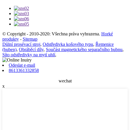
© Copyright - 2010-2020: Všechna práva vyhrazena.
Horké
produkty
-
Sitemap
Důlní prosévací stroj
,
Odstředivka košového typu
,
Řemenice
(buben)
,
Obráběcí díly
,
Součást magnetického separačního bubnu
,
Síto odstředivky na mytí uhlí
,
Odeslat e-mail
8613361332858
wechat
x