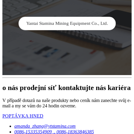
Yantai Stamina Mining Equipment Co., Ltd.
o nás prodejní síť kontaktujte nás kariéra
V případě dotazů na naše produkty nebo ceník nám zanechte svůj e-
mail a my se vám do 24 hodin ozveme.
POPTÁVKA HNED
amanda_zhang@ytstamina.com
0086-15335354909，0086-18363846385