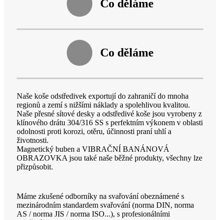
Co děláme
Co děláme
Naše koše odstředivek exportují do zahraničí do mnoha
regionů a zemí s nižšími náklady a spolehlivou kvalitou.
Naše přesné sítové desky a odstředivé koše jsou vyrobeny z
klínového drátu 304/316 SS s perfektním výkonem v oblasti
odolnosti proti korozi, otěru, účinnosti praní uhlí a
životnosti.
Magnetický buben a VIBRAČNÍ BANÁNOVÁ
OBRAZOVKA jsou také naše běžné produkty, všechny lze
přizpůsobit.
Máme zkušené odborníky na svařování obeznámené s
mezinárodním standardem svařování (norma DIN, norma
AS / norma JIS / norma ISO...), s profesionálními