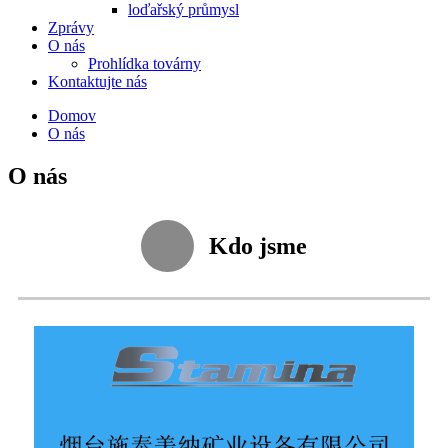
loďařský průmysl
Zprávy
O nás
Prohlídka továrny
Kontaktujte nás
Domov
O nás
O nás
Kdo jsme