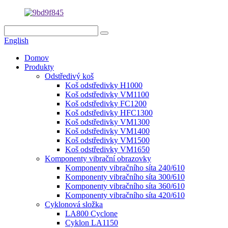
English
Domov
Produkty
Odstředivý koš
Koš odstředivky H1000
Koš odstředivky VM1100
Koš odstředivky FC1200
Koš odstředivky HFC1300
Koš odstředivky VM1300
Koš odstředivky VM1400
Koš odstředivky VM1500
Koš odstředivky VM1650
Komponenty vibrační obrazovky
Komponenty vibračního síta 240/610
Komponenty vibračního síta 300/610
Komponenty vibračního síta 360/610
Komponenty vibračního síta 420/610
Cyklonová složka
LA800 Cyclone
Cyklon LA1150