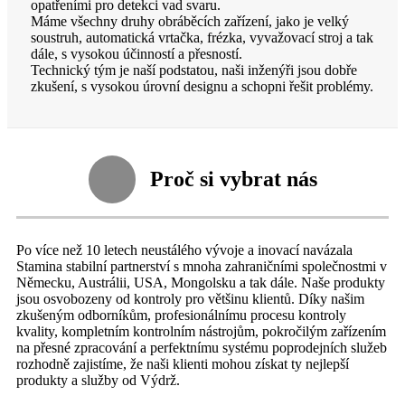
opatřeními pro detekci vad svaru.
Máme všechny druhy obráběcích zařízení, jako je velký
soustruh, automatická vrtačka, frézka, vyvažovací stroj a tak
dále, s vysokou účinností a přesností.
Technický tým je naší podstatou, naši inženýři jsou dobře
zkušení, s vysokou úrovní designu a schopni řešit problémy.
Proč si vybrat nás
Po více než 10 letech neustálého vývoje a inovací navázala
Stamina stabilní partnerství s mnoha zahraničními společnostmi v
Německu, Austrálii, USA, Mongolsku a tak dále. Naše produkty
jsou osvobozeny od kontroly pro většinu klientů. Díky našim
zkušeným odborníkům, profesionálnímu procesu kontroly
kvality, kompletním kontrolním nástrojům, pokročilým zařízením
na přesné zpracování a perfektnímu systému poprodejních služeb
rozhodně zajistíme, že naši klienti mohou získat ty nejlepší
produkty a služby od Výdrž.