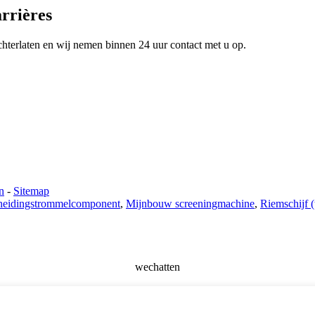
rrières
chterlaten en wij nemen binnen 24 uur contact met u op.
n
-
Sitemap
heidingstrommelcomponent
,
Mijnbouw screeningmachine
,
Riemschijf 
wechatten