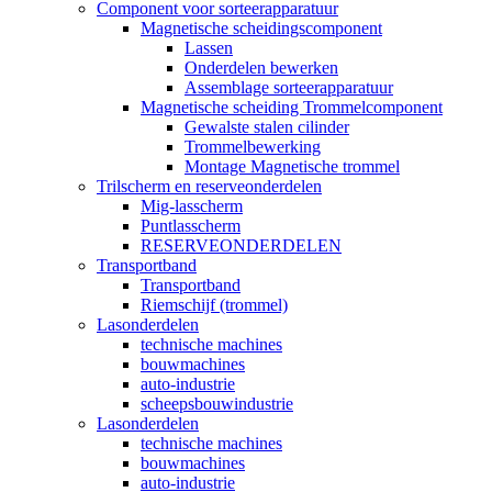
Component voor sorteerapparatuur
Magnetische scheidingscomponent
Lassen
Onderdelen bewerken
Assemblage sorteerapparatuur
Magnetische scheiding Trommelcomponent
Gewalste stalen cilinder
Trommelbewerking
Montage Magnetische trommel
Trilscherm en reserveonderdelen
Mig-lasscherm
Puntlasscherm
RESERVEONDERDELEN
Transportband
Transportband
Riemschijf (trommel)
Lasonderdelen
technische machines
bouwmachines
auto-industrie
scheepsbouwindustrie
Lasonderdelen
technische machines
bouwmachines
auto-industrie