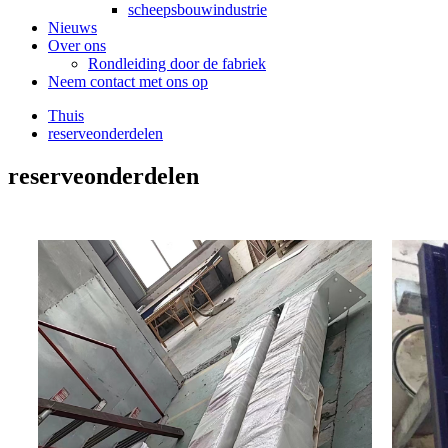
scheepsbouwindustrie
Nieuws
Over ons
Rondleiding door de fabriek
Neem contact met ons op
Thuis
reserveonderdelen
reserveonderdelen