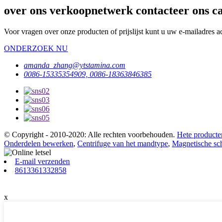
over ons verkoopnetwerk contacteer ons ca
Voor vragen over onze producten of prijslijst kunt u uw e-mailadres a
ONDERZOEK NU
amanda_zhang@ytstamina.com
0086-15335354909, 0086-18363846385
© Copyright - 2010-2020: Alle rechten voorbehouden.
Hete producte
Onderdelen bewerken
,
Centrifuge van het mandtype
,
Magnetische sc
E-mail verzenden
8613361332858
x