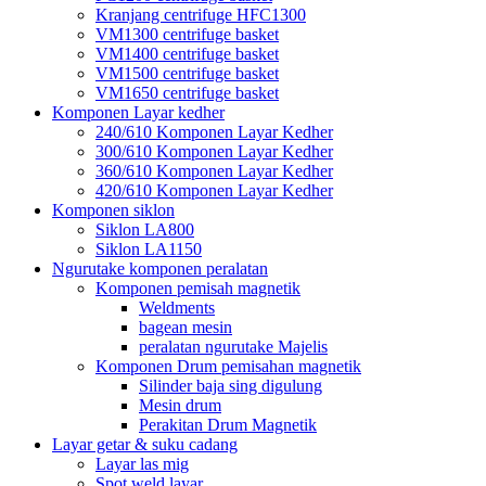
Kranjang centrifuge HFC1300
VM1300 centrifuge basket
VM1400 centrifuge basket
VM1500 centrifuge basket
VM1650 centrifuge basket
Komponen Layar kedher
240/610 Komponen Layar Kedher
300/610 Komponen Layar Kedher
360/610 Komponen Layar Kedher
420/610 Komponen Layar Kedher
Komponen siklon
Siklon LA800
Siklon LA1150
Ngurutake komponen peralatan
Komponen pemisah magnetik
Weldments
bagean mesin
peralatan ngurutake Majelis
Komponen Drum pemisahan magnetik
Silinder baja sing digulung
Mesin drum
Perakitan Drum Magnetik
Layar getar & suku cadang
Layar las mig
Spot weld layar