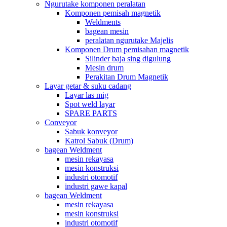
Ngurutake komponen peralatan
Komponen pemisah magnetik
Weldments
bagean mesin
peralatan ngurutake Majelis
Komponen Drum pemisahan magnetik
Silinder baja sing digulung
Mesin drum
Perakitan Drum Magnetik
Layar getar & suku cadang
Layar las mig
Spot weld layar
SPARE PARTS
Conveyor
Sabuk konveyor
Katrol Sabuk (Drum)
bagean Weldment
mesin rekayasa
mesin konstruksi
industri otomotif
industri gawe kapal
bagean Weldment
mesin rekayasa
mesin konstruksi
industri otomotif