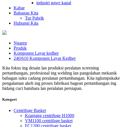
industri gawe kapal
Kabar
Babagan Kita
Tur Pabrik
Hubungi Kita
Ngarep
Produk
Komponen Layar kedher
240/610 Komponen Layar Kedher
Kita fokus ing desain lan produksi peralatan screening
pertambangan, profesional ing welding lan pangolahan mekanik
babagan suku cadang peralatan pertambangan. Kita nglumpukake
pengalaman akeh ing proses fabrikasi bagean pertambangan ing
bidang cuci batubara lan peralatan persiapan.
Kategori
Centrifuge Basket
Kranjang centrifuge H1000
VM1100 centrifuge basket
FC1200 centrifuge basket