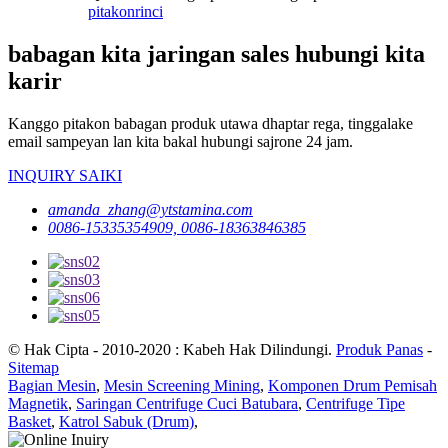
pitakon
rinci
babagan kita jaringan sales hubungi kita
karir
Kanggo pitakon babagan produk utawa dhaptar rega, tinggalake
email sampeyan lan kita bakal hubungi sajrone 24 jam.
INQUIRY SAIKI
amanda_zhang@ytstamina.com
0086-15335354909, 0086-18363846385
© Hak Cipta - 2010-2020 : Kabeh Hak Dilindungi.
Produk Panas
-
Sitemap
Bagian Mesin
,
Mesin Screening Mining
,
Komponen Drum Pemisah
Magnetik
,
Saringan Centrifuge Cuci Batubara
,
Centrifuge Tipe
Basket
,
Katrol Sabuk (Drum)
,