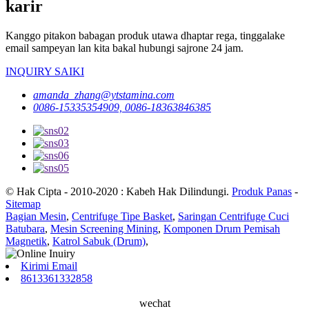
karir
Kanggo pitakon babagan produk utawa dhaptar rega, tinggalake
email sampeyan lan kita bakal hubungi sajrone 24 jam.
INQUIRY SAIKI
amanda_zhang@ytstamina.com
0086-15335354909, 0086-18363846385
© Hak Cipta - 2010-2020 : Kabeh Hak Dilindungi.
Produk Panas
-
Sitemap
Bagian Mesin
,
Centrifuge Tipe Basket
,
Saringan Centrifuge Cuci
Batubara
,
Mesin Screening Mining
,
Komponen Drum Pemisah
Magnetik
,
Katrol Sabuk (Drum)
,
Kirimi Email
8613361332858
wechat