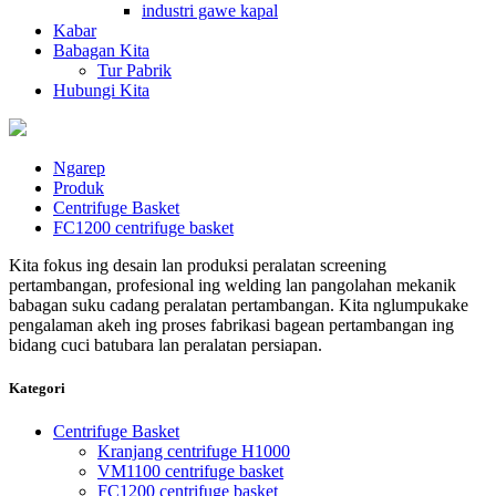
industri gawe kapal
Kabar
Babagan Kita
Tur Pabrik
Hubungi Kita
Ngarep
Produk
Centrifuge Basket
FC1200 centrifuge basket
Kita fokus ing desain lan produksi peralatan screening
pertambangan, profesional ing welding lan pangolahan mekanik
babagan suku cadang peralatan pertambangan. Kita nglumpukake
pengalaman akeh ing proses fabrikasi bagean pertambangan ing
bidang cuci batubara lan peralatan persiapan.
Kategori
Centrifuge Basket
Kranjang centrifuge H1000
VM1100 centrifuge basket
FC1200 centrifuge basket