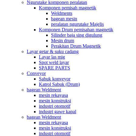
Ngurutake komponen peralatan
Komponen pemisah magnetik
Weldments
bagean mesin
peralatan ngurutake Majelis
Komponen Drum pemisahan magnetik
Silinder baja sing digulung
Mesin drum
Perakitan Drum Magnetik
Layar getar & suku cadang
Layar las mig
Spot weld layar
SPARE PARTS
Conveyor
Sabuk konveyor
Katrol Sabuk (Drum)
bagean Weldment
mesin rekayasa
mesin konstruksi
industri otomotif
industri gawe kapal
bagean Weldment
mesin rekayasa
mesin konstruksi
industri otomotif