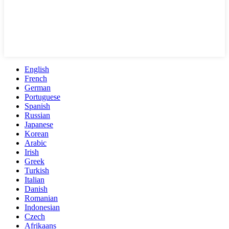
English
French
German
Portuguese
Spanish
Russian
Japanese
Korean
Arabic
Irish
Greek
Turkish
Italian
Danish
Romanian
Indonesian
Czech
Afrikaans