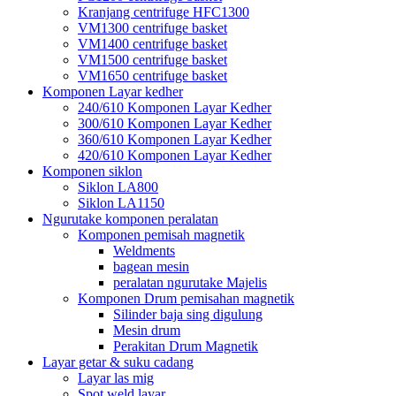
Kranjang centrifuge HFC1300
VM1300 centrifuge basket
VM1400 centrifuge basket
VM1500 centrifuge basket
VM1650 centrifuge basket
Komponen Layar kedher
240/610 Komponen Layar Kedher
300/610 Komponen Layar Kedher
360/610 Komponen Layar Kedher
420/610 Komponen Layar Kedher
Komponen siklon
Siklon LA800
Siklon LA1150
Ngurutake komponen peralatan
Komponen pemisah magnetik
Weldments
bagean mesin
peralatan ngurutake Majelis
Komponen Drum pemisahan magnetik
Silinder baja sing digulung
Mesin drum
Perakitan Drum Magnetik
Layar getar & suku cadang
Layar las mig
Spot weld layar