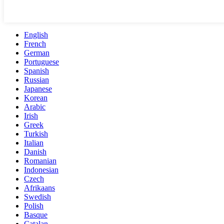
English
French
German
Portuguese
Spanish
Russian
Japanese
Korean
Arabic
Irish
Greek
Turkish
Italian
Danish
Romanian
Indonesian
Czech
Afrikaans
Swedish
Polish
Basque
Catalan