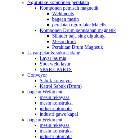
Ngurutake komponen peralatan
Komponen pemisah magnetik
Weldments
bagean mesin
peralatan ngurutake Majelis
Komponen Drum pemisahan magnetik
Silinder baja sing digulung
Mesin drum
Perakitan Drum Magnetik
Layar getar & suku cadang
Layar las mig
Spot weld layar
SPARE PARTS
Conveyor
Sabuk konveyor
Katrol Sabuk (Drum)
bagean Weldment
mesin rekayasa
mesin konstruksi
industri otomotif
industri gawe kapal
bagean Weldment
mesin rekayasa
mesin konstruksi
industri otomotif