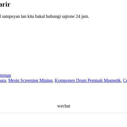
arir
 sampeyan lan kita bakal hubungi sajrone 24 jam.
itemap
bara
,
Mesin Screening Mining
,
Komponen Drum Pemisah Magnetik
,
Ce
wechat