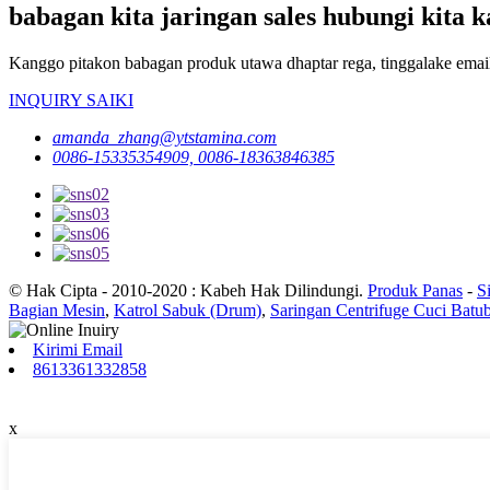
babagan kita jaringan sales hubungi kita k
Kanggo pitakon babagan produk utawa dhaptar rega, tinggalake email
INQUIRY SAIKI
amanda_zhang@ytstamina.com
0086-15335354909, 0086-18363846385
© Hak Cipta - 2010-2020 : Kabeh Hak Dilindungi.
Produk Panas
-
S
Bagian Mesin
,
Katrol Sabuk (Drum)
,
Saringan Centrifuge Cuci Batu
Kirimi Email
8613361332858
x