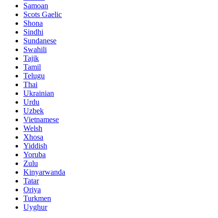
Samoan
Scots Gaelic
Shona
Sindhi
Sundanese
Swahili
Tajik
Tamil
Telugu
Thai
Ukrainian
Urdu
Uzbek
Vietnamese
Welsh
Xhosa
Yiddish
Yoruba
Zulu
Kinyarwanda
Tatar
Oriya
Turkmen
Uyghur