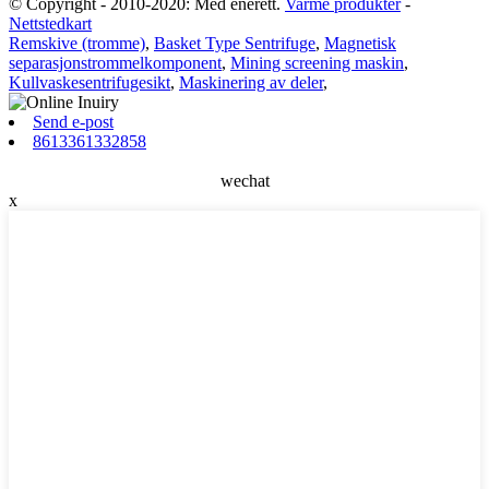
© Copyright - 2010-2020: Med enerett.
Varme produkter
-
Nettstedkart
Remskive (tromme)
,
Basket Type Sentrifuge
,
Magnetisk
separasjonstrommelkomponent
,
Mining screening maskin
,
Kullvaskesentrifugesikt
,
Maskinering av deler
,
Send e-post
8613361332858
wechat
x