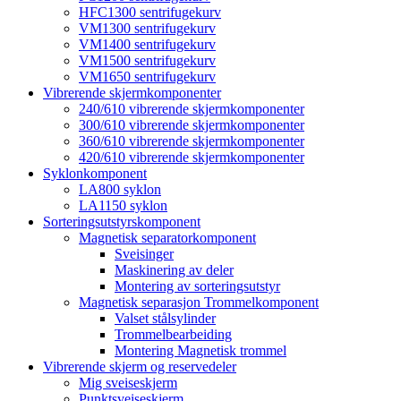
HFC1300 sentrifugekurv
VM1300 sentrifugekurv
VM1400 sentrifugekurv
VM1500 sentrifugekurv
VM1650 sentrifugekurv
Vibrerende skjermkomponenter
240/610 vibrerende skjermkomponenter
300/610 vibrerende skjermkomponenter
360/610 vibrerende skjermkomponenter
420/610 vibrerende skjermkomponenter
Syklonkomponent
LA800 syklon
LA1150 syklon
Sorteringsutstyrskomponent
Magnetisk separatorkomponent
Sveisinger
Maskinering av deler
Montering av sorteringsutstyr
Magnetisk separasjon Trommelkomponent
Valset stålsylinder
Trommelbearbeiding
Montering Magnetisk trommel
Vibrerende skjerm og reservedeler
Mig sveiseskjerm
Punktsveiseskjerm