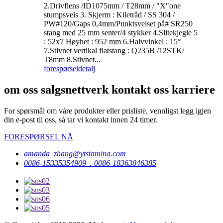
2.Drivflens /ID1075mm / T28mm / "X"one
stumpsveis 3. Skjerm : Kiletråd / SS 304 /
PW#120/Gaps 0,4mm/Punktsveiset på# SR250
stang med 25 mm senter/4 stykker 4.Slitekjegle 5
: 52x7 Høyhet : 952 mm 6.Halvvinkel : 15°
7.Stivnet vertikal flatstang : Q235B /12STK/
T8mm 8.Stivnet...
forespørsel
detalj
om oss salgsnettverk kontakt oss karriere
For spørsmål om våre produkter eller prisliste, vennligst legg igjen
din e-post til oss, så tar vi kontakt innen 24 timer.
FORESPØRSEL NÅ
amanda_zhang@ytstamina.com
0086-15335354909，0086-18363846385