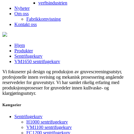
verftsindustrien
Nyheter
Om oss
Fabrikkomvisning
Kontakt oss
Hjem
Produkter
Sentrifugekurv
VM1650 sentrifugekurv
Vi fokuserer på design og produksjon av gruvescreeningsutstyr,
profesjonelle innen sveising og mekanisk prosessering angående
reservedeler for gruveutstyr. Vi har samlet rikelig erfaring med
produksjonsprosesser for gruvedeler innen kullvaske- og
klargjøringsutstyr.
Kategorier
Sentrifugekurv
H1000 sentrifugekurv
VM1100 sentrifugekurv
FC1200 sentrifugekurv