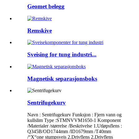
Geomet belegg
Remskive
Sveising for tung industri...
Magnetisk separasjonsboks
Sentrifugekurv
Navn : Sentrifugekurv Funksjon : Fjern vann og
kullslim Type :STMNVVM1650-1 Komponent
/Materialer /størrelse /Beskrivelse 1.Utløpsflens :
Q345B/OD1744mm /ID1679mm /T40mm
/“X“one stumpsveis 2.Drivflens 2.Drivflens