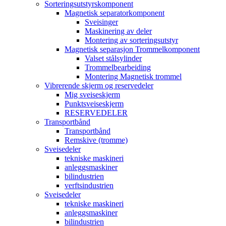
Sorteringsutstyrskomponent
Magnetisk separatorkomponent
Sveisinger
Maskinering av deler
Montering av sorteringsutstyr
Magnetisk separasjon Trommelkomponent
Valset stålsylinder
Trommelbearbeiding
Montering Magnetisk trommel
Vibrerende skjerm og reservedeler
Mig sveiseskjerm
Punktsveiseskjerm
RESERVEDELER
Transportbånd
Transportbånd
Remskive (tromme)
Sveisedeler
tekniske maskineri
anleggsmaskiner
bilindustrien
verftsindustrien
Sveisedeler
tekniske maskineri
anleggsmaskiner
bilindustrien