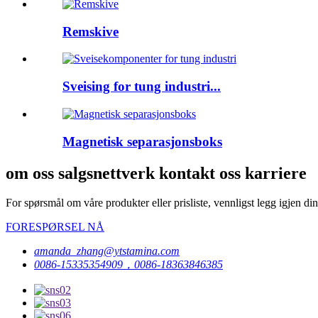
Remskive
Sveising for tung industri...
Magnetisk separasjonsboks
om oss salgsnettverk kontakt oss karriere
For spørsmål om våre produkter eller prisliste, vennligst legg igjen din 
FORESPØRSEL NÅ
amanda_zhang@ytstamina.com
0086-15335354909，0086-18363846385