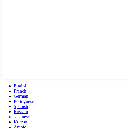
English
French
German
Portuguese
Spanish
Russian
Japanese
Korean
Arabic