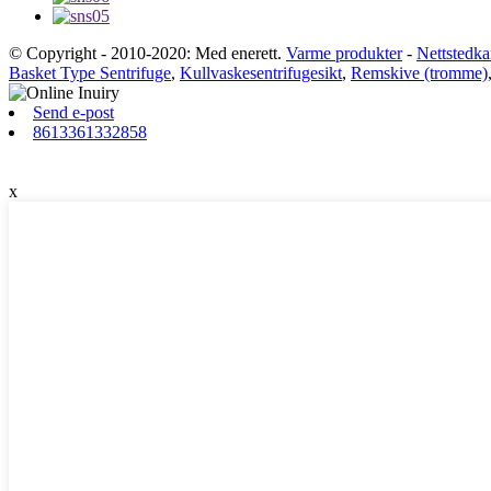
© Copyright - 2010-2020: Med enerett.
Varme produkter
-
Nettstedka
Basket Type Sentrifuge
,
Kullvaskesentrifugesikt
,
Remskive (tromme)
Send e-post
8613361332858
x