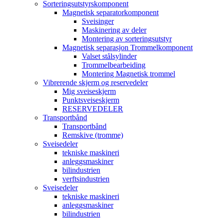
Sorteringsutstyrskomponent
Magnetisk separatorkomponent
Sveisinger
Maskinering av deler
Montering av sorteringsutstyr
Magnetisk separasjon Trommelkomponent
Valset stålsylinder
Trommelbearbeiding
Montering Magnetisk trommel
Vibrerende skjerm og reservedeler
Mig sveiseskjerm
Punktsveiseskjerm
RESERVEDELER
Transportbånd
Transportbånd
Remskive (tromme)
Sveisedeler
tekniske maskineri
anleggsmaskiner
bilindustrien
verftsindustrien
Sveisedeler
tekniske maskineri
anleggsmaskiner
bilindustrien