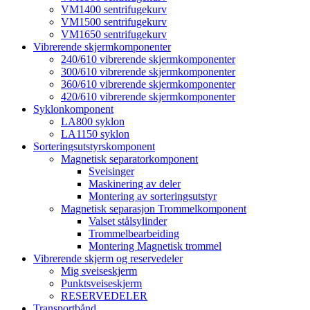
VM1400 sentrifugekurv
VM1500 sentrifugekurv
VM1650 sentrifugekurv
Vibrerende skjermkomponenter
240/610 vibrerende skjermkomponenter
300/610 vibrerende skjermkomponenter
360/610 vibrerende skjermkomponenter
420/610 vibrerende skjermkomponenter
Syklonkomponent
LA800 syklon
LA1150 syklon
Sorteringsutstyrskomponent
Magnetisk separatorkomponent
Sveisinger
Maskinering av deler
Montering av sorteringsutstyr
Magnetisk separasjon Trommelkomponent
Valset stålsylinder
Trommelbearbeiding
Montering Magnetisk trommel
Vibrerende skjerm og reservedeler
Mig sveiseskjerm
Punktsveiseskjerm
RESERVEDELER
Transportbånd