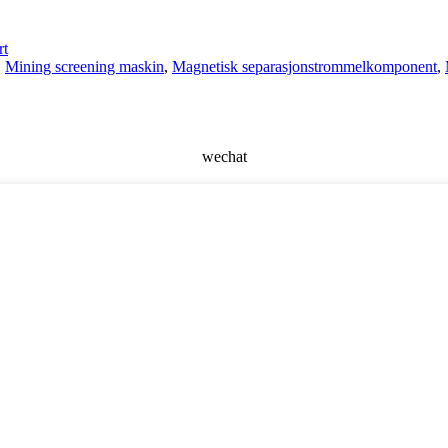
rt
,
Mining screening maskin
,
Magnetisk separasjonstrommelkomponent
,
wechat