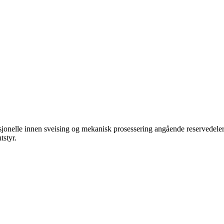
jonelle innen sveising og mekanisk prosessering angående reservedeler f
tstyr.