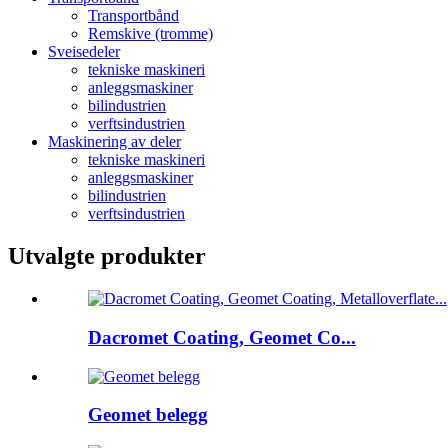
Transportbånd
Remskive (tromme)
Sveisedeler
tekniske maskineri
anleggsmaskiner
bilindustrien
verftsindustrien
Maskinering av deler
tekniske maskineri
anleggsmaskiner
bilindustrien
verftsindustrien
Utvalgte produkter
Dacromet Coating, Geomet Co...
Geomet belegg