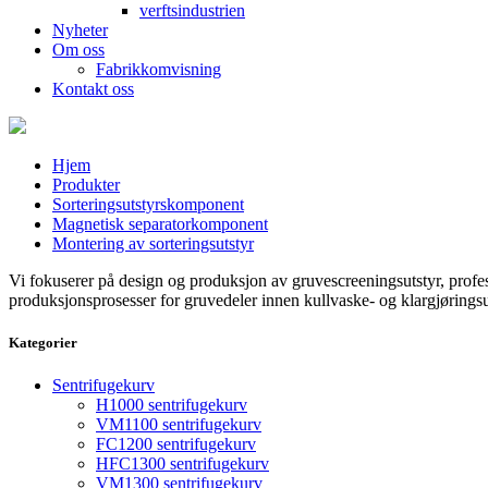
verftsindustrien
Nyheter
Om oss
Fabrikkomvisning
Kontakt oss
Hjem
Produkter
Sorteringsutstyrskomponent
Magnetisk separatorkomponent
Montering av sorteringsutstyr
Vi fokuserer på design og produksjon av gruvescreeningsutstyr, profes
produksjonsprosesser for gruvedeler innen kullvaske- og klargjøringsu
Kategorier
Sentrifugekurv
H1000 sentrifugekurv
VM1100 sentrifugekurv
FC1200 sentrifugekurv
HFC1300 sentrifugekurv
VM1300 sentrifugekurv