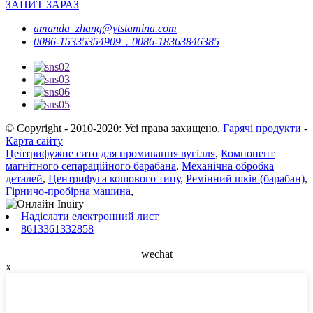
ЗАПИТ ЗАРАЗ
amanda_zhang@ytstamina.com
0086-15335354909，0086-18363846385
© Copyright - 2010-2020: Усі права захищено.
Гарячі продукти
-
Карта сайту
Центрифужне сито для промивання вугілля
,
Компонент
магнітного сепараційного барабана
,
Механічна обробка
деталей
,
Центрифуга кошового типу
,
Ремінний шків (барабан)
,
Гірничо-пробірна машина
,
Надіслати електронний лист
8613361332858
wechat
x