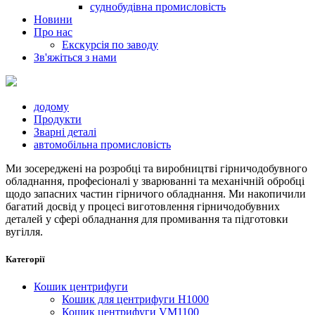
суднобудівна промисловість
Новини
Про нас
Екскурсія по заводу
Зв'яжіться з нами
додому
Продукти
Зварні деталі
автомобільна промисловість
Ми зосереджені на розробці та виробництві гірничодобувного
обладнання, професіоналі у зварюванні та механічній обробці
щодо запасних частин гірничого обладнання. Ми накопичили
багатий досвід у процесі виготовлення гірничодобувних
деталей у сфері обладнання для промивання та підготовки
вугілля.
Категорії
Кошик центрифуги
Кошик для центрифуги H1000
Кошик центрифуги VM1100