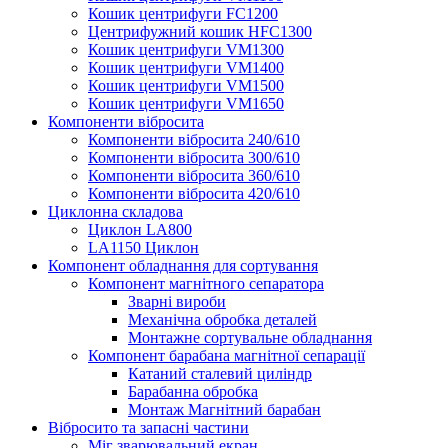
Кошик центрифуги FC1200
Центрифужний кошик HFC1300
Кошик центрифуги VM1300
Кошик центрифуги VM1400
Кошик центрифуги VM1500
Кошик центрифуги VM1650
Компоненти вібросита
Компоненти вібросита 240/610
Компоненти вібросита 300/610
Компоненти вібросита 360/610
Компоненти вібросита 420/610
Циклонна складова
Циклон LA800
LA1150 Циклон
Компонент обладнання для сортування
Компонент магнітного сепаратора
Зварні вироби
Механічна обробка деталей
Монтажне сортувальне обладнання
Компонент барабана магнітної сепарації
Катаний сталевий циліндр
Барабанна обробка
Монтаж Магнітний барабан
Вібросито та запасні частини
Міг зварювальний екран