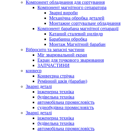
Компонент обладнання для сортування
Компонент магнітного сепаратора
Зварні вироби
Механічна обробка деталей
Монтажне сортувальне обладнання
Компонент барабана магнітної сепарації
Катаний сталевий циліндр
Барабанна обробка
Монтаж Магнітний барабан
Вібросито та запасні частини
Міг зварювальний екран
Екран для точкового зварювання
ЗАПЧАСТИНИ
конвеєр
Конвеєрна стрічка
Ремінний шків (барабан)
Зварні деталі
інженерна техніка
будівельна техніка
автомобільна промисловість
суднобудівна промисловість
Зварні деталі
інженерна техніка
будівельна техніка
автомобільна промисловість