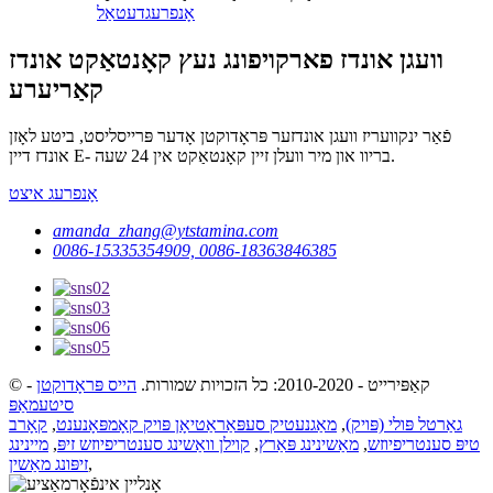
אָנפרעג
דעטאַל
וועגן אונדז פארקויפונג נעץ קאָנטאַקט אונדז
קאַריערע
פֿאַר ינקוועריז וועגן אונדזער פּראָדוקטן אָדער פּרייסליסט, ביטע לאָזן
אונדז דיין E- בריוו און מיר וועלן זיין קאָנטאַקט אין 24 שעה.
אָנפרעג איצט
amanda_zhang@ytstamina.com
0086-15335354909, 0086-18363846385
© קאַפּירייט - 2010-2020: כל הזכויות שמורות.
הייס פּראָדוקטן
-
סיטעמאַפּ
גאַרטל פּולי (פּויק)
,
מאַגנעטיק סעפּאַראַטיאָן פּויק קאָמפּאָנענט
,
קאָרב
טיפּ סענטריפיוזש
,
מאַשינינג פּאַרץ
,
קוילן וואַשינג סענטריפיוזש זיפּ
,
מיינינג
,
זיפּונג מאַשין