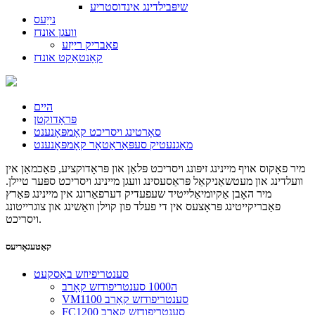
שיפּבילדינג אינדוסטריע
נייַעס
וועגן אונדז
פאַבריק רייַזע
קאָנטאַקט אונדז
היים
פּראָדוקטן
סאָרטינג ויסריכט קאָמפּאָנענט
מאַגנעטיק סעפּאַראַטאָר קאָמפּאָנענט
מיר פאָקוס אויף מיינינג זיפּונג ויסריכט פּלאַן און פּראָדוקציע, פאַכמאַן אין
וועלדינג און מעטשאַניקאַל פּראַסעסינג וועגן מיינינג ויסריכט ספּער טיילן.
מיר האָבן אַקיומיאַלייטיד שעפעדיק דערפאַרונג אין מיינינג פּאַרץ
פאַבריקייטינג פּראָצעס אין די פעלד פון קוילן וואַשינג און צוגרייטונג
ויסריכט.
קאַטעגאָריעס
סענטריפיוזש באַסקעט
ה1000 סענטריפודזש קאָרב
VM1100 סענטריפודזש קאָרב
FC1200 סענטריפודזש קאָרב