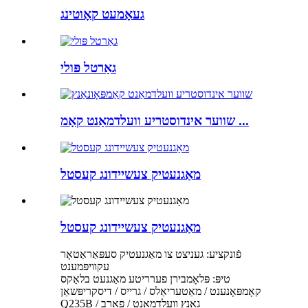
געאָמעט קאָוטינג
גאַרטל פּולי
שווער אינדוסטריע וועלדמאַנט קאָמ ...
מאַגנעטיק צעשיידונג קעסטל
מאַגנעטיק צעשיידונג קעסטל
פֿונקציע: געניצט צו מאַגנעטיק סעפּאַראַטאָר
עקוויפּמענט
טיפּ: פּלאָמבירן פערריטע מאַגנעט בלאַקס
קאָמפּאָנענט / מאַטעריאַלס / גרייס / דיסקריפּשאַן
Q235B / גאַנץ וועלדמאַנט / פאַרב