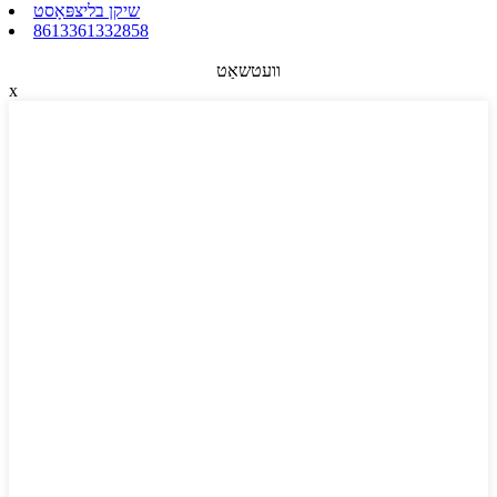
שיקן בליצפּאָסט
8613361332858
וועטשאַט
x