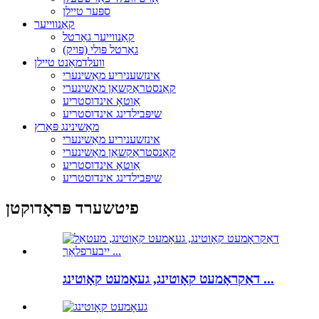
ספּער טיילן
קאַנווייער
קאַנווייער גאַרטל
גאַרטל פּולי (פּויק)
וועלדמאַנט טיילן
אינזשעניריע מאַשינערי
קאַנסטראַקשאַן מאַשינערי
אַוטאָ אינדוסטריע
שיפּבילדינג אינדוסטריע
מאַשינינג פּאַרץ
אינזשעניריע מאַשינערי
קאַנסטראַקשאַן מאַשינערי
אַוטאָ אינדוסטריע
שיפּבילדינג אינדוסטריע
פיטשערד פּראָדוקטן
דאַקראָמעט קאָוטינג, געאָמעט קאָוטינג ...