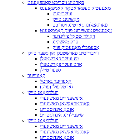
סאָרטינג ויסריכט קאָמפּאָנענט
מאַגנעטיק סעפּאַראַטאָר קאָמפּאָנענט
וועלדמענץ
מאַשינינג טיילן
פֿאַרזאַמלונג סאָרטינג ויסריכט
מאַגנעטיק צעשיידונג פּויק קאָמפּאָנענט
ראָולד שטאָל צילינדער
פּויק מאַשינינג
אַסעמבלי מאַגנעטיק פּויק
ווייברייטינג פאַרשטעלן און ספּער טיילן
מיג וועלד פאַרשטעלן
אָרט וועלד פאַרשטעלן
ספּער טיילן
קאַנווייער
קאַנווייער גאַרטל
גאַרטל פּולי (פּויק)
וועלדמאַנט טיילן
אינזשעניריע מאַשינערי
קאַנסטראַקשאַן מאַשינערי
אַוטאָ אינדוסטריע
שיפּבילדינג אינדוסטריע
וועלדמאַנט טיילן
אינזשעניריע מאַשינערי
קאַנסטראַקשאַן מאַשינערי
אַוטאָ אינדוסטריע