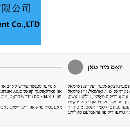
וואָס מיר טאָן
נאַציאָנאַלער וועלדינג נאָרמאַל (DIN
אונדזער סענטריפודזש קאָרב אַרוי
און פאַרלאָזלעך קוואַליטעט. אונדזע
אַוטאָ דרילינג מאַשין, מילינג מאַשין,
פון 304/316 סס וועדזש דרא
נען געזונט יקספּיריאַנסט, מיט הויך
מאַגנעטיק פּויק און ווייברייטינג באַנא