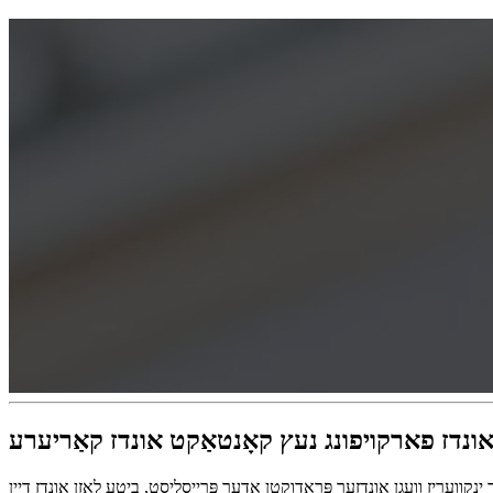
 אונדז פארקויפונג נעץ קאָנטאַקט אונדז קאַריערע