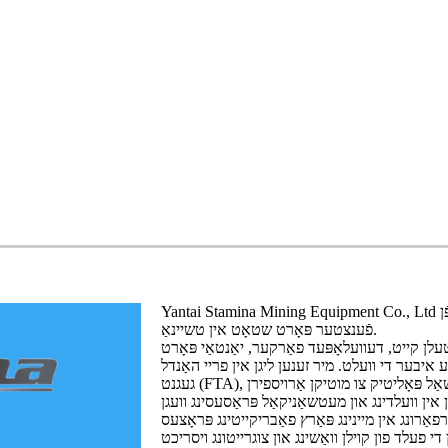
Yantai Stamina Mining Equipment Co., Ltd געגרינדעט אין יאָר 2009, לאָוקייטאַד אין יאַנטאַי, שאַנדאָנג, אַן אָפֿן
פֿענצטער פּאָרט שטאָט אין טשיינאַ.
טעלן קייט, דעוועלאָפּעד פאַרקער, יאַנטאַי פּאָרט
ע איבער די וועלט. מיר זענען ליגן אין פריי האַנדל
ַן אין וועלדינג און מעטשאַניקאַל פּראַסעסינג וועגן
אַרונג אין מיינינג פּאַרץ פאַבריקייטינג פּראָצעס