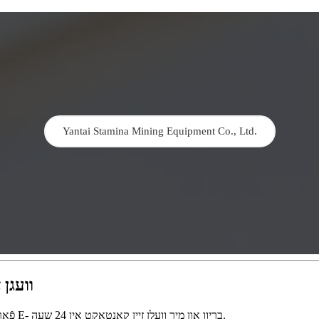
Yantai Stamina Mining Equipment Co., Ltd.
וועגן
פֿאַר ינקוועריז וועגן אונדזער פּראָדוקטן אָדער פּרייסליסט, ביטע לאָזן אונדז דיין E- בריוו און מיר וועלן זיין קאָנטאַקט אין 24 שעה.