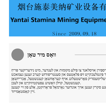
וואָס מיר טאָן
ספירן אויסלאנד צו פילע מקומות און לענדער, מיט נידעריקער פּרייַז
ר פּינטלעכקייַט זיפּ פּלאַטעס און סענטריפודזש קערב זענען געמאכט
ָט, מיט שליימעסדיק פאָרשטעלונג אויף קעראָוזשאַן קעגנשטעל, אַברייזשאַן
קעגנשטעל, קוילן וואַשינג עפעקטיווקייַט און לעבן.
ַנע סקרין זענען אויך אונדזער נאָרמאַל פּראָדוקטן, אַלע פון ​​זיי קענען
זיין קאַסטאַמייזד.