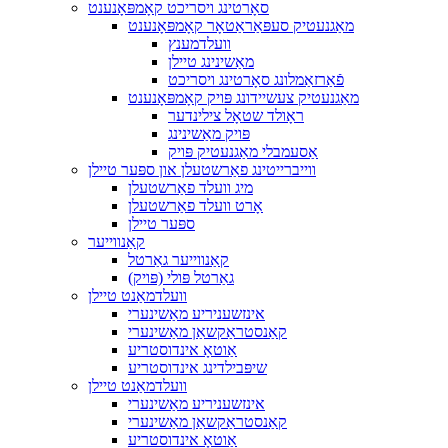
סאָרטינג ויסריכט קאָמפּאָנענט
מאַגנעטיק סעפּאַראַטאָר קאָמפּאָנענט
וועלדמענץ
מאַשינינג טיילן
פֿאַרזאַמלונג סאָרטינג ויסריכט
מאַגנעטיק צעשיידונג פּויק קאָמפּאָנענט
ראָולד שטאָל צילינדער
פּויק מאַשינינג
אַסעמבלי מאַגנעטיק פּויק
ווייברייטינג פאַרשטעלן און ספּער טיילן
מיג וועלד פאַרשטעלן
אָרט וועלד פאַרשטעלן
ספּער טיילן
קאַנווייער
קאַנווייער גאַרטל
גאַרטל פּולי (פּויק)
וועלדמאַנט טיילן
אינזשעניריע מאַשינערי
קאַנסטראַקשאַן מאַשינערי
אַוטאָ אינדוסטריע
שיפּבילדינג אינדוסטריע
וועלדמאַנט טיילן
אינזשעניריע מאַשינערי
קאַנסטראַקשאַן מאַשינערי
אַוטאָ אינדוסטריע