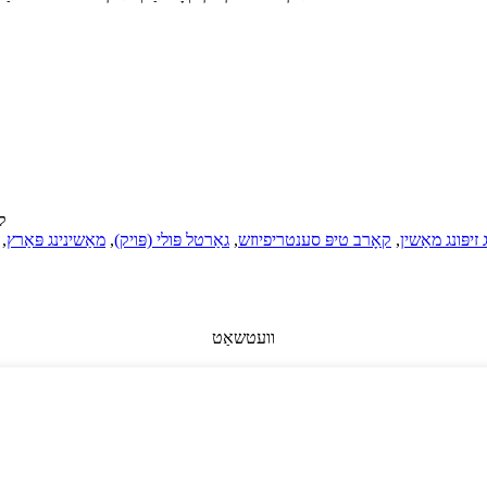
© קא
 זיפּונג מאַשין
,
קאָרב טיפּ סענטריפיוזש
,
גאַרטל פּולי (פּויק)
,
מאַשינינג פּאַרץ
,
וועטשאַט