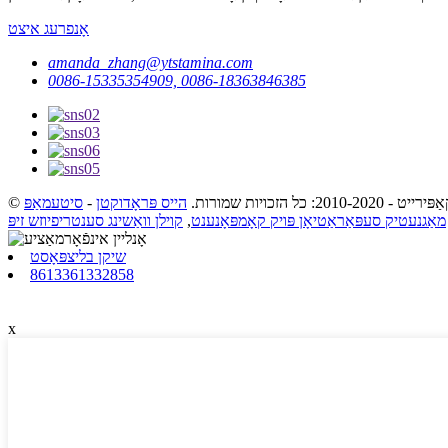
אָנפרעג איצט
amanda_zhang@ytstamina.com
0086-15335354909, 0086-18363846385
ַפּירייט - 2010-2020: כל הזכויות שמורות.
הייס פּראָדוקטן
-
סיטעמאַפּ
מאַגנעטיק סעפּאַראַטיאָן פּויק קאָמפּאָנענט
,
קוילן וואַשינג סענטריפיוזש זיפּ
שיקן בליצפּאָסט
8613361332858
x