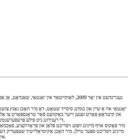
יאַנטאַי איז אַ שיין און בומינג סיסייד שטאָט, דאָ מיר האָבן גאַנץ צוש
און קינגדאַאָ פּאָרט זענען זייער באַקוועם פֿאַר טראַנספּאָרט צו אַל
געגנט (FTA), די רעגירונג גיט פילע פּרעפערענטשאַל פּאָליטיק צו מוטיקן אַרויספירן.
מיר פאָקוס אויף מיינינג זיפּונג ויסריכט פּלאַן און פּראָדוקציע, פאַכמא
מיינינג ויסריכט ספּער טיילן. מיר האָבן אַקיומיאַלייטיד שעפעדיק דערפ
אין די פעלד פון קוילן וואַשינג און צוגרייטונג ויסריכט.