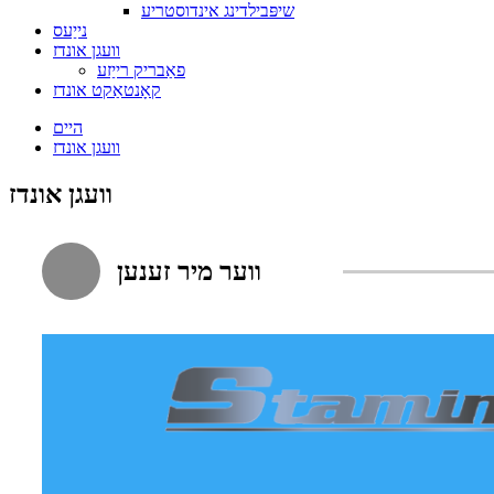
שיפּבילדינג אינדוסטריע
נייַעס
וועגן אונדז
פאַבריק רייַזע
קאָנטאַקט אונדז
היים
וועגן אונדז
וועגן אונדז
ווער מיר זענען