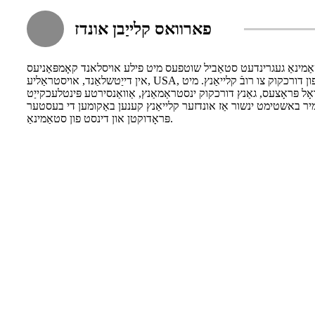
פארוואס קלייַבן אונדז
 כידעש, סטאַמינאַ געגרינדעט סטאַביל שוטפעס מיט פילע אויסלאנד קאָמפּאַניעס
אין דייַטשלאַנד, אויסטראַליע, USA, מאָנגאָליאַ און אַזוי אויף. אונדזער פּראָדוקטן זענען פּאָטער פון דורכקוק צו רובֿ קלייאַנץ. מיט
ל פּראָצעס, גאַנץ דורכקוק ינסטראַמאַנץ, אַוואַנסירטע פּינטלעכקייַט
 מיר באשטימט ינשור אַז אונדזער קלייאַנץ קענען באַקומען די בעסטער
פּראָדוקטן און דינסט פון סטאַמינאַ.