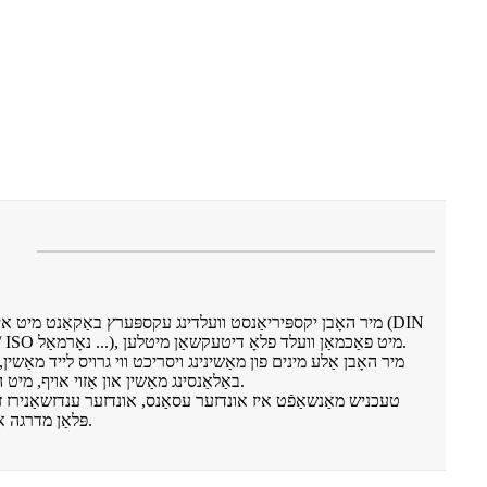
מיר האָבן יקספּיריאַנסט וועלדינג עקספּערץ באַקאַנט מיט אינטער
נאָרמאַל, ווי נאָרמאַל / JIS נאָרמאַל / ISO נאָרמאַל ...), מיט פאַכמאַן וועלד פלאָ דיטעקשאַן מיטלען.
מיר האָבן אַלע מינים פון מאַשינינג ויסריכט ווי גרויס לייד מאַשין, 
באַלאַנסינג מאַשין און אַזוי אויף, מיט הויך עפעקטיווקייַט און פּינטלעכקייַט.
טעכניש מאַנשאַפֿט איז אונדזער עסאַנס, אונדזער ענדזשאַנירז זע
פּלאַן מדרגה און טויגעוודיק פון פּראָבלעם סאַלווינג.