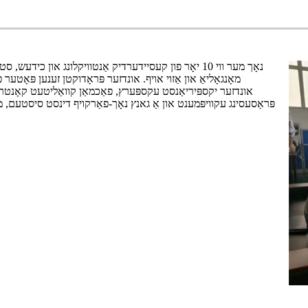
נאָך מער ווי 10 יאָר פון קעסיידערדיק אַנטוויקלונג און
אונדזער יקספּיריאַנסט עקספּערץ, פאַכמאַן קוואַליטעט קאָנטראָ
פּראַסעסינג עקוויפּמענט און אַ גאנץ נאָך-פאַרקויף דינסט סיסטעם,