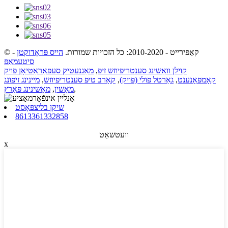
© קאַפּירייט - 2010-2020: כל הזכויות שמורות.
הייס פּראָדוקטן
-
סיטעמאַפּ
קוילן וואַשינג סענטריפיוזש זיפּ
,
מאַגנעטיק סעפּאַראַטיאָן פּויק
קאָמפּאָנענט
,
גאַרטל פּולי (פּויק)
,
קאָרב טיפּ סענטריפיוזש
,
מיינינג זיפּונג
,
מאַשין
,
מאַשינינג פּאַרץ
שיקן בליצפּאָסט
8613361332858
וועטשאַט
x