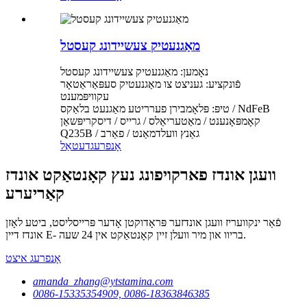
מאַגנעטיק צעשיידונג קעסטל
נאָמען: מאַגנעטיק צעשיידונג קעסטל
פֿונקציע: געניצט צו מאַגנעטיק סעפּאַראַטאָר
עקוויפּמענט
טיפּ: פּלאָמבירן פערריטע מאַגנעט בלאַקס / NdFeB
קאָמפּאָנענט / מאַטעריאַלס / גרייס / דיסקריפּשאַן
Q235B / גאַנץ וועלדמאַנט / פאַרב
אָנפרעג
דעטאַל
וועגן אונדז פארקויפונג נעץ קאָנטאַקט אונדז
קאַריערע
פֿאַר ינקוועריז וועגן אונדזער פּראָדוקטן אָדער פּרייסליסט, ביטע לאָזן
אונדז דיין E- בריוו און מיר וועלן זיין קאָנטאַקט אין 24 שעה.
אָנפרעג איצט
amanda_zhang@ytstamina.com
0086-15335354909, 0086-18363846385