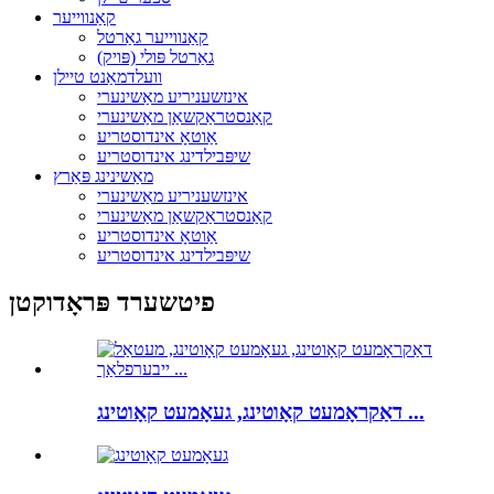
קאַנווייער
קאַנווייער גאַרטל
גאַרטל פּולי (פּויק)
וועלדמאַנט טיילן
אינזשעניריע מאַשינערי
קאַנסטראַקשאַן מאַשינערי
אַוטאָ אינדוסטריע
שיפּבילדינג אינדוסטריע
מאַשינינג פּאַרץ
אינזשעניריע מאַשינערי
קאַנסטראַקשאַן מאַשינערי
אַוטאָ אינדוסטריע
שיפּבילדינג אינדוסטריע
פיטשערד פּראָדוקטן
דאַקראָמעט קאָוטינג, געאָמעט קאָוטינג ...