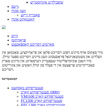
שיפּבילדינג אינדוסטריע
נייַעס
וועגן אונדז
פאַבריק רייַזע
קאָנטאַקט אונדז
היים
פּראָדוקטן
סאָרטינג ויסריכט קאָמפּאָנענט
מיר פאָקוס אויף מיינינג זיפּונג ויסריכט פּלאַן און פּראָדוקציע, פאַכמאַן אין
וועלדינג און מעטשאַניקאַל פּראַסעסינג וועגן מיינינג ויסריכט ספּער טיילן.
מיר האָבן אַקיומיאַלייטיד שעפעדיק דערפאַרונג אין מיינינג פּאַרץ
פאַבריקייטינג פּראָצעס אין די פעלד פון קוילן וואַשינג און צוגרייטונג
ויסריכט.
קאַטעגאָריעס
סענטריפיוזש באַסקעט
ה1000 סענטריפודזש קאָרב
VM1100 סענטריפודזש קאָרב
FC1200 סענטריפודזש קאָרב
HFC1300 סענטריפודזש קאָרב