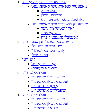
סאָרטינג ויסריכט קאָמפּאָנענט
מאַגנעטיק סעפּאַראַטאָר קאָמפּאָנענט
וועלדמענץ
מאַשינינג טיילן
פֿאַרזאַמלונג סאָרטינג ויסריכט
מאַגנעטיק צעשיידונג פּויק קאָמפּאָנענט
ראָולד שטאָל צילינדער
פּויק מאַשינינג
אַסעמבלי מאַגנעטיק פּויק
ווייברייטינג פאַרשטעלן און ספּער טיילן
מיג וועלד פאַרשטעלן
אָרט וועלד פאַרשטעלן
ספּער טיילן
קאַנווייער
קאַנווייער גאַרטל
גאַרטל פּולי (פּויק)
וועלדמאַנט טיילן
אינזשעניריע מאַשינערי
קאַנסטראַקשאַן מאַשינערי
אַוטאָ אינדוסטריע
שיפּבילדינג אינדוסטריע
וועלדמאַנט טיילן
אינזשעניריע מאַשינערי
קאַנסטראַקשאַן מאַשינערי
אַוטאָ אינדוסטריע