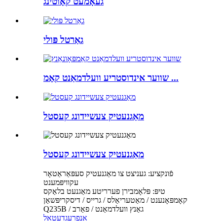
געאָמעט קאָוטינג
גאַרטל פּולי
שווער אינדוסטריע וועלדמאַנט קאָמ ...
מאַגנעטיק צעשיידונג קעסטל
מאַגנעטיק צעשיידונג קעסטל
פֿונקציע: געניצט צו מאַגנעטיק סעפּאַראַטאָר
עקוויפּמענט
טיפּ: פּלאָמבירן פערריטע מאַגנעט בלאַקס
קאָמפּאָנענט / מאַטעריאַלס / גרייס / דיסקריפּשאַן
Q235B / גאַנץ וועלדמאַנט / פאַרב
אָנפרעג
דעטאַל