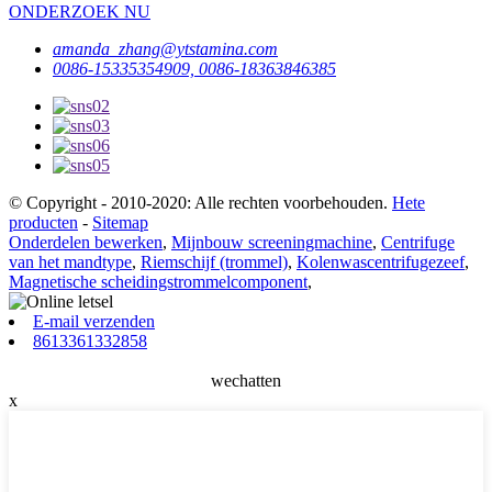
ONDERZOEK NU
amanda_zhang@ytstamina.com
0086-15335354909, 0086-18363846385
© Copyright - 2010-2020: Alle rechten voorbehouden.
Hete
producten
-
Sitemap
Onderdelen bewerken
,
Mijnbouw screeningmachine
,
Centrifuge
van het mandtype
,
Riemschijf (trommel)
,
Kolenwascentrifugezeef
,
Magnetische scheidingstrommelcomponent
,
E-mail verzenden
8613361332858
wechatten
x