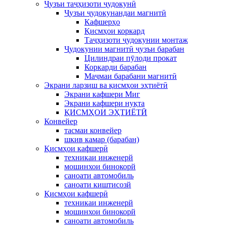
Ҷузъи таҷҳизоти ҷудокунӣ
Ҷузъи ҷудокунандаи магнитӣ
Кафшерҳо
Қисмҳои коркард
Таҷҳизоти ҷудокунии монтаж
Ҷудокунии магнитӣ ҷузъи барабан
Цилиндраи пӯлоди прокат
Коркарди барабан
Маҷмаи барабани магнитӣ
Экрани ларзиш ва қисмҳои эҳтиётӣ
Экрани кафшери Миг
Экрани кафшери нуқта
ҚИСМҲОИ ЭҲТИЁТӢ
Конвейер
тасмаи конвейер
шкив камар (барабан)
Қисмҳои кафшерӣ
техникаи инженерй
мошинхои бинокорй
саноати автомобиль
саноати киштисозй
Қисмҳои кафшерӣ
техникаи инженерй
мошинхои бинокорй
саноати автомобиль