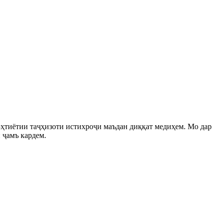
эҳтиётии таҷҳизоти истихроҷи маъдан диққат медиҳем. Мо дар
 ҷамъ кардем.