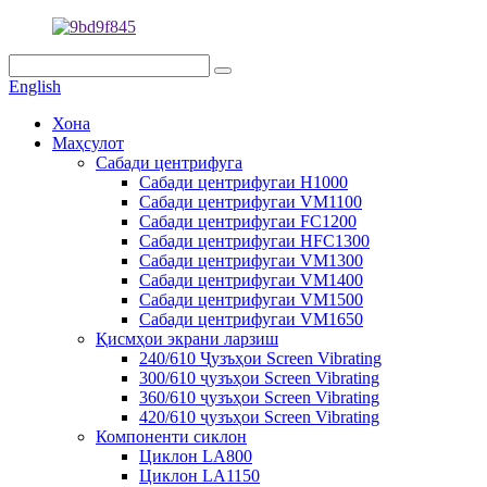
English
Хона
Маҳсулот
Сабади центрифуга
Сабади центрифугаи H1000
Сабади центрифугаи VM1100
Сабади центрифугаи FC1200
Сабади центрифугаи HFC1300
Сабади центрифугаи VM1300
Сабади центрифугаи VM1400
Сабади центрифугаи VM1500
Сабади центрифугаи VM1650
Қисмҳои экрани ларзиш
240/610 Ҷузъҳои Screen Vibrating
300/610 ҷузъҳои Screen Vibrating
360/610 ҷузъҳои Screen Vibrating
420/610 ҷузъҳои Screen Vibrating
Компоненти сиклон
Циклон LA800
Циклон LA1150