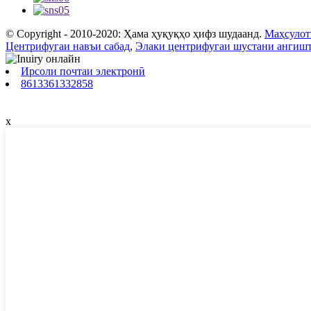
© Copyright - 2010-2020: Ҳама ҳуқуқҳо ҳифз шудаанд.
Маҳсулот
Центрифугаи навъи сабад
,
Элаки центрифугаи шустани ангиш
Ирсоли почтаи электронӣ
8613361332858
x