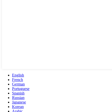
English
French
German
Portuguese
Spanish
Russian
Japanese
Korean
Arabic