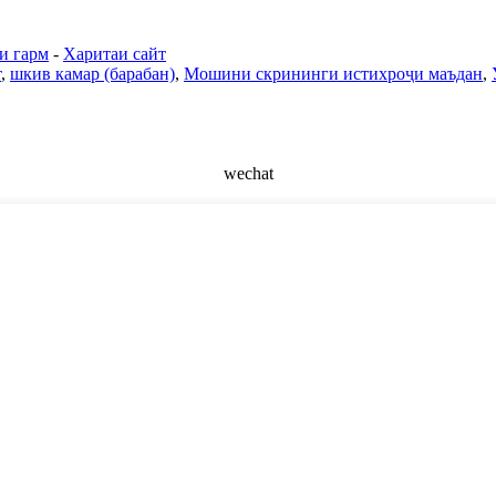
и гарм
-
Харитаи сайт
т
,
шкив камар (барабан)
,
Мошини скрининги истихроҷи маъдан
,
wechat