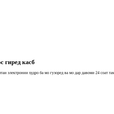
с гиред касб
таи электронии худро ба мо гузоред ва мо дар давоми 24 соат та