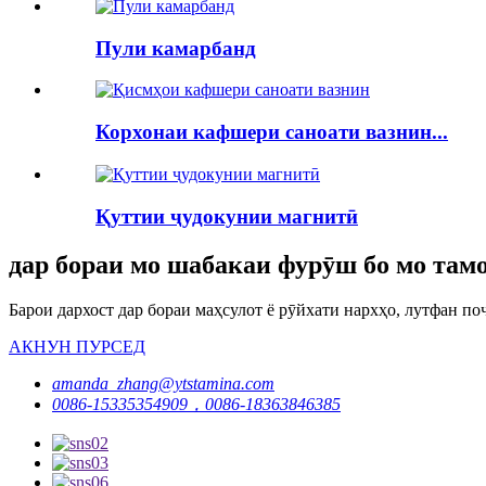
Пули камарбанд
Корхонаи кафшери саноати вазнин...
Қуттии ҷудокунии магнитӣ
дар бораи мо шабакаи фурӯш бо мо тамо
Барои дархост дар бораи маҳсулот ё рӯйхати нархҳо, лутфан поч
АКНУН ПУРСЕД
amanda_zhang@ytstamina.com
0086-15335354909，0086-18363846385