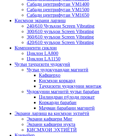
Сабади центрифугаи VM1400
Сабади центрифугаи VM1500
Сабади центрифугаи VM1650
Қисмҳои экрани ларзиш
240/610 Ҷузъҳои Screen Vibrating
300/610 ҷузъҳои Screen Vibrating
360/610 ҷузъҳои Screen Vibrating
420/610 ҷузъҳои Screen Vibrating
Компоненти сиклон
Циклон LA800
Циклон LA1150
Ҷузъи таҷҳизоти ҷудокунӣ
Ҷузъи ҷудокунандаи магнитӣ
Кафшерҳо
Қисмҳои коркард
Таҷҳизоти ҷудокунии монтаж
Ҷудокунии магнитӣ ҷузъи барабан
Цилиндраи пӯлоди прокат
Коркарди барабан
Маҷмаи барабани магнитӣ
Экрани ларзиш ва қисмҳои эҳтиётӣ
Экрани кафшери Миг
Экрани кафшери нуқта
ҚИСМҲОИ ЭҲТИЁТӢ
Конвейер