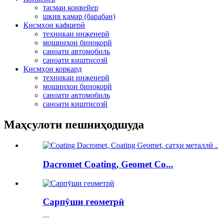
тасмаи конвейер
шкив камар (барабан)
Қисмҳои кафшерӣ
техникаи инженерй
мошинхои бинокорй
саноати автомобиль
саноати киштисозй
Қисмҳои коркард
техникаи инженерй
мошинхои бинокорй
саноати автомобиль
саноати киштисозй
Маҳсулоти пешниҳодшуда
Dacromet Coating, Geomet Co...
Сарпӯши геометрӣ