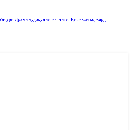
Унсури Драми ҷудокунии магнитӣ
,
Қисмҳои коркард
,