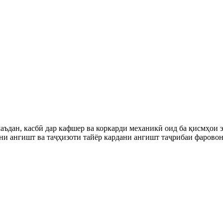
аъдан, касбӣ дар кафшер ва коркарди механикӣ оид ба қисмҳои 
ни ангишт ва таҷҳизоти тайёр кардани ангишт таҷрибаи фаровон