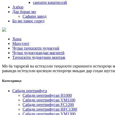
саноати киштисозй
Ахбор
Дар бораи мо
Сафари завод
Бо мо тамос гиред
Хона
Маҳсулот
Ҷузъи таҷҳизоти ҷудокунӣ
Ҷузъи ҷудокунандаи магнитӣ
Таҷҳизоти ҷудокунии монтаж
Мо ба тарҳрезӣ ва истеҳсоли таҷҳизоти скрининги истихроҷи м
раванди истеҳсоли қисмҳои истихроҷи маъдан дар соҳаи шуста
Категорияҳо
Сабади центрифуга
Сабади центрифугаи H1000
Сабади центрифугаи VM1100
Сабади центрифугаи FC1200
Сабади центрифугаи HFC1300
Сабади центрифугаи VM1300