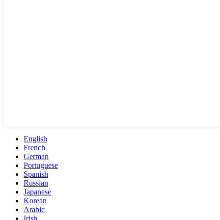
English
French
German
Portuguese
Spanish
Russian
Japanese
Korean
Arabic
Irish