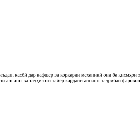
аъдан, касбӣ дар кафшер ва коркарди механикӣ оид ба қисмҳои 
ни ангишт ва таҷҳизоти тайёр кардани ангишт таҷрибаи фаровон