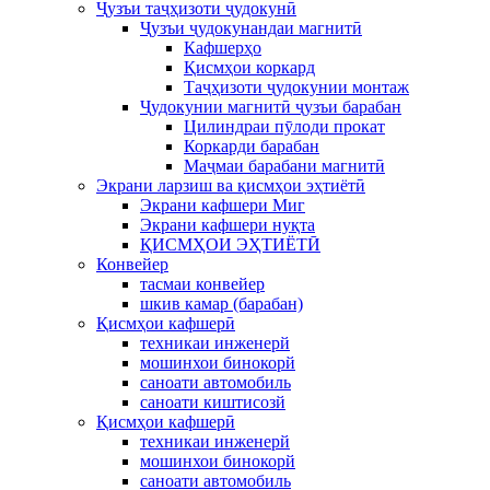
Ҷузъи таҷҳизоти ҷудокунӣ
Ҷузъи ҷудокунандаи магнитӣ
Кафшерҳо
Қисмҳои коркард
Таҷҳизоти ҷудокунии монтаж
Ҷудокунии магнитӣ ҷузъи барабан
Цилиндраи пӯлоди прокат
Коркарди барабан
Маҷмаи барабани магнитӣ
Экрани ларзиш ва қисмҳои эҳтиётӣ
Экрани кафшери Миг
Экрани кафшери нуқта
ҚИСМҲОИ ЭҲТИЁТӢ
Конвейер
тасмаи конвейер
шкив камар (барабан)
Қисмҳои кафшерӣ
техникаи инженерй
мошинхои бинокорй
саноати автомобиль
саноати киштисозй
Қисмҳои кафшерӣ
техникаи инженерй
мошинхои бинокорй
саноати автомобиль