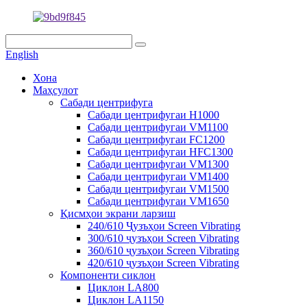
English
Хона
Маҳсулот
Сабади центрифуга
Сабади центрифугаи H1000
Сабади центрифугаи VM1100
Сабади центрифугаи FC1200
Сабади центрифугаи HFC1300
Сабади центрифугаи VM1300
Сабади центрифугаи VM1400
Сабади центрифугаи VM1500
Сабади центрифугаи VM1650
Қисмҳои экрани ларзиш
240/610 Ҷузъҳои Screen Vibrating
300/610 ҷузъҳои Screen Vibrating
360/610 ҷузъҳои Screen Vibrating
420/610 ҷузъҳои Screen Vibrating
Компоненти сиклон
Циклон LA800
Циклон LA1150