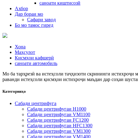
саноати киштисозй
Ахбор
Дар бораи мо
Сафари завод
Бо мо тамос гиред
Хона
Маҳсулот
Қисмҳои кафшерӣ
саноати автомобиль
Мо ба тарҳрезӣ ва истеҳсоли таҷҳизоти скрининги истихроҷи м
раванди истеҳсоли қисмҳои истихроҷи маъдан дар соҳаи шуста
Категорияҳо
Сабади центрифуга
Сабади центрифугаи H1000
Сабади центрифугаи VM1100
Сабади центрифугаи FC1200
Сабади центрифугаи HFC1300
Сабади центрифугаи VM1300
Сабади центрифугаи VM1400