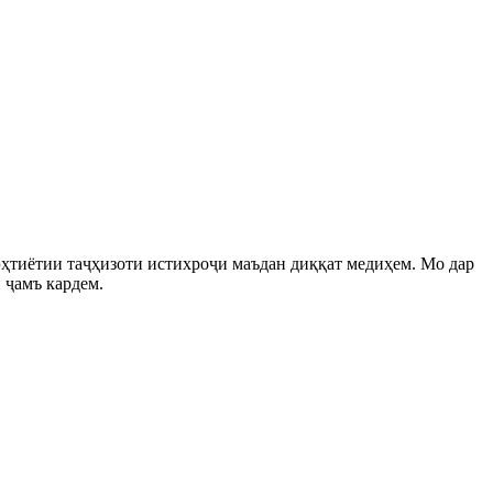
эҳтиётии таҷҳизоти истихроҷи маъдан диққат медиҳем. Мо дар
 ҷамъ кардем.