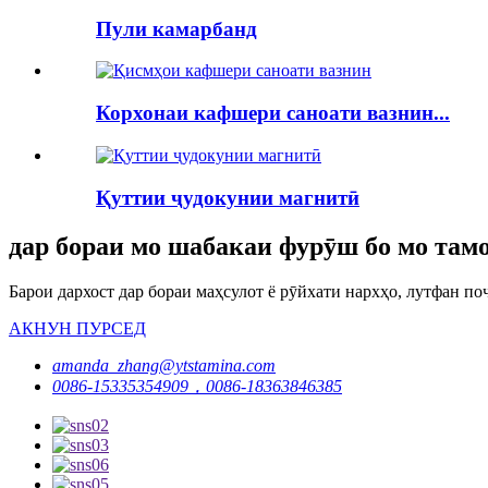
Пули камарбанд
Корхонаи кафшери саноати вазнин...
Қуттии ҷудокунии магнитӣ
дар бораи мо шабакаи фурӯш бо мо тамо
Барои дархост дар бораи маҳсулот ё рӯйхати нархҳо, лутфан поч
АКНУН ПУРСЕД
amanda_zhang@ytstamina.com
0086-15335354909，0086-18363846385