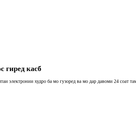
с гиред касб
таи электронии худро ба мо гузоред ва мо дар давоми 24 соат та