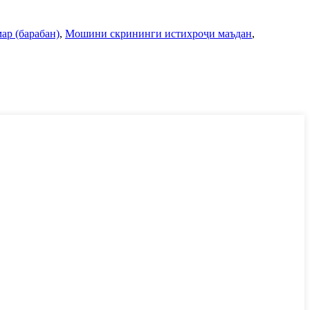
ар (барабан)
,
Мошини скрининги истихроҷи маъдан
,