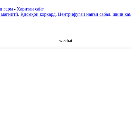
и гарм
-
Харитаи сайт
 магнитӣ
,
Қисмҳои коркард
,
Центрифугаи навъи сабад
,
шкив кам
wechat