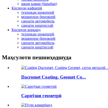
шкив камар (барабан)
Қисмҳои кафшерӣ
техникаи инженерй
мошинхои бинокорй
саноати автомобиль
саноати киштисозй
Қисмҳои коркард
техникаи инженерй
мошинхои бинокорй
саноати автомобиль
саноати киштисозй
Маҳсулоти пешниҳодшуда
Dacromet Coating, Geomet Co...
Сарпӯши геометрӣ