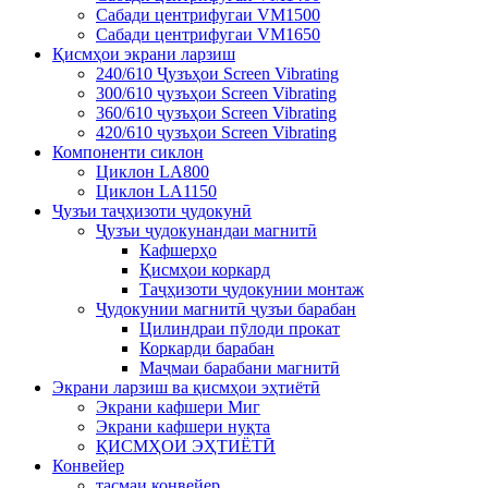
Сабади центрифугаи VM1500
Сабади центрифугаи VM1650
Қисмҳои экрани ларзиш
240/610 Ҷузъҳои Screen Vibrating
300/610 ҷузъҳои Screen Vibrating
360/610 ҷузъҳои Screen Vibrating
420/610 ҷузъҳои Screen Vibrating
Компоненти сиклон
Циклон LA800
Циклон LA1150
Ҷузъи таҷҳизоти ҷудокунӣ
Ҷузъи ҷудокунандаи магнитӣ
Кафшерҳо
Қисмҳои коркард
Таҷҳизоти ҷудокунии монтаж
Ҷудокунии магнитӣ ҷузъи барабан
Цилиндраи пӯлоди прокат
Коркарди барабан
Маҷмаи барабани магнитӣ
Экрани ларзиш ва қисмҳои эҳтиётӣ
Экрани кафшери Миг
Экрани кафшери нуқта
ҚИСМҲОИ ЭҲТИЁТӢ
Конвейер
тасмаи конвейер