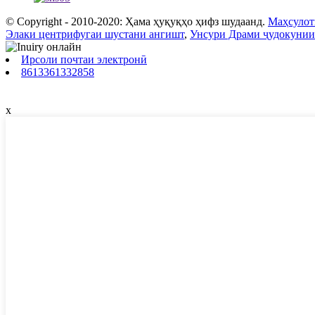
© Copyright - 2010-2020: Ҳама ҳуқуқҳо ҳифз шудаанд.
Маҳсулот
Элаки центрифугаи шустани ангишт
,
Унсури Драми ҷудокунии
Ирсоли почтаи электронӣ
8613361332858
x