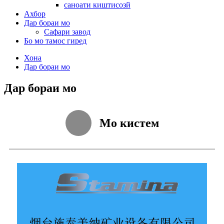
саноати киштисозй
Ахбор
Дар бораи мо
Сафари завод
Бо мо тамос гиред
Хона
Дар бораи мо
Дар бораи мо
Мо кистем