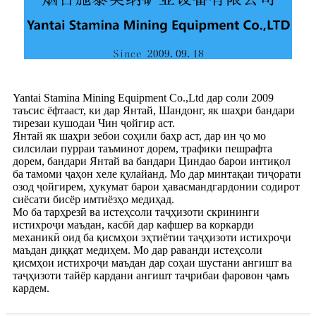
Yantai Stamina Mining Equipment Co.,Ltd дар соли 2009
таъсис ёфтааст, ки дар Янтай, Шандонг, як шаҳри бандари
тирезаи кушодаи Чин ҷойгир аст.
Янтай як шаҳри зебои соҳили баҳр аст, дар ин ҷо мо
силсилаи пурраи таъминот дорем, трафики пешрафта
дорем, бандари Янтай ва бандари Циндао барои интиқол
ба тамоми ҷаҳон хеле қулайанд. Мо дар минтақаи тиҷорати
озод ҷойгирем, ҳукумат барои ҳавасмандгардонии содирот
сиёсати бисёр имтиёзҳо медиҳад.
Мо ба тарҳрезӣ ва истеҳсоли таҷҳизоти скрининги
истихроҷи маъдан, касбӣ дар кафшер ва коркарди
механикӣ оид ба қисмҳои эҳтиётии таҷҳизоти истихроҷи
маъдан диққат медиҳем. Мо дар раванди истеҳсоли
қисмҳои истихроҷи маъдан дар соҳаи шустани ангишт ва
таҷҳизоти тайёр кардани ангишт таҷрибаи фаровон ҷамъ
кардем.