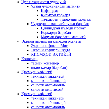
Ҷузъи таҷҳизоти ҷудокунӣ
Ҷузъи ҷудокунандаи магнитӣ
Кафшерҳо
Қисмҳои коркард
Таҷҳизоти ҷудокунии монтаж
Ҷудокунии магнитӣ ҷузъи барабан
Цилиндраи пӯлоди прокат
Коркарди барабан
Маҷмаи барабани магнитӣ
Экрани ларзиш ва қисмҳои эҳтиётӣ
Экрани кафшери Миг
Экрани кафшери нуқта
ҚИСМҲОИ ЭҲТИЁТӢ
Конвейер
тасмаи конвейер
шкив камар (барабан)
Қисмҳои кафшерӣ
техникаи инженерй
мошинхои бинокорй
саноати автомобиль
саноати киштисозй
Қисмҳои кафшерӣ
техникаи инженерй
мошинхои бинокорй
саноати автомобиль