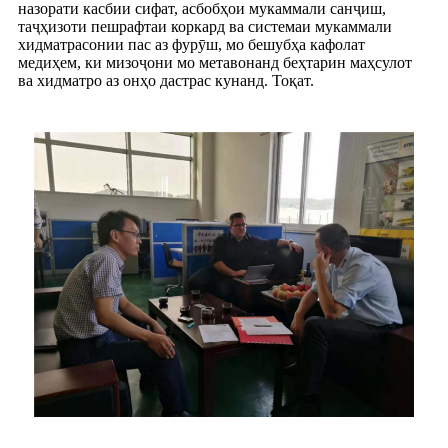
назорати касбии сифат, асбобҳои мукаммали санҷиш,
таҷҳизоти пешрафтаи коркард ва системаи мукаммали
хидматрасонии пас аз фурӯш, мо бешубҳа кафолат
медиҳем, ки мизоҷони мо метавонанд беҳтарин маҳсулот
ва хидматро аз онҳо дастрас кунанд. Тоқат.