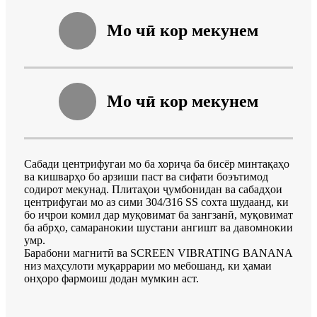
Мо чӣ кор мекунем
Мо чӣ кор мекунем
Сабади центрифугаи мо ба хориҷа ба бисёр минтақаҳо
ва кишварҳо бо арзиши паст ва сифати боэътимод
содирот мекунад. Плитаҳои ҷумбонидан ва сабадҳои
центрифугаи мо аз сими 304/316 SS сохта шудаанд, ки
бо иҷрои комил дар муқовимат ба зангзанӣ, муқовимат
ба абрҳо, самаранокии шустани ангишт ва давомнокии
умр.
Барабони магнитӣ ва SCREEN VIBRATING BANANA
низ маҳсулоти муқаррарии мо мебошанд, ки ҳамаи
онҳоро фармоиш додан мумкин аст.