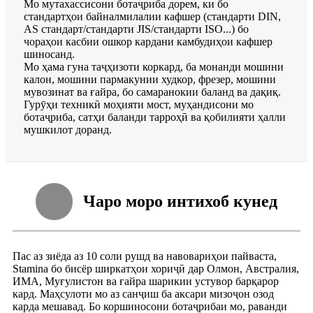
Мо мутахассисони ботаҷриба дорем, ки бо
стандартҳои байналмилалии кафшер (стандарти DIN,
AS стандарт/стандарти JIS/стандарти ISO...) бо
чораҳои касбии ошкор кардани камбудиҳои кафшер
шиносанд.
Мо ҳама гуна таҷҳизоти коркард, ба монанди мошини
калон, мошини пармакунии худкор, фрезер, мошини
мувозинат ва ғайра, бо самаранокии баланд ва дақиқ.
Гурӯҳи техникӣ моҳияти мост, муҳандисони мо
ботаҷриба, сатҳи баланди тарроҳӣ ва қобилияти ҳалли
мушкилот доранд.
Чаро моро интихоб кунед
Пас аз зиёда аз 10 соли рушд ва навовариҳои пайваста,
Stamina бо бисёр ширкатҳои хориҷӣ дар Олмон, Австралия,
ИМА, Муғулистон ва ғайра шарикии устувор барқарор
кард. Маҳсулоти мо аз санҷиш ба аксари мизоҷон озод
карда мешавад. Бо коршиносони ботаҷрибаи мо, раванди