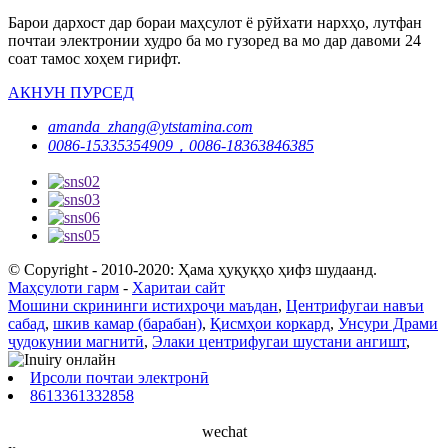
Барои дархост дар бораи маҳсулот ё рӯйхати нархҳо, лутфан
почтаи электронии худро ба мо гузоред ва мо дар давоми 24
соат тамос хоҳем гирифт.
АКНУН ПУРСЕД
amanda_zhang@ytstamina.com
0086-15335354909，0086-18363846385
© Copyright - 2010-2020: Ҳама ҳуқуқҳо ҳифз шудаанд.
Маҳсулоти гарм
-
Харитаи сайт
Мошини скрининги истихроҷи маъдан
,
Центрифугаи навъи
сабад
,
шкив камар (барабан)
,
Қисмҳои коркард
,
Унсури Драми
ҷудокунии магнитӣ
,
Элаки центрифугаи шустани ангишт
,
Ирсоли почтаи электронӣ
8613361332858
wechat