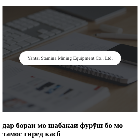
Yantai Stamina Mining Equipment Co., Ltd.
дар бораи мо шабакаи фурӯш бо мо
тамос гиред касб