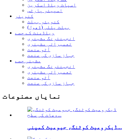
اسپاٹ ویلڈ اسکرین
اسپیئر پارٹس
کنویئر
کنویئر بیلٹ
بیلٹ پللی (ڈھول)
ویلڈمنٹ کے حصے
انجینئرنگ مشینری
تعمیراتی مشینری
آٹو صنعت
جہاز سازی کی صنعت
مشینی حصے
انجینئرنگ مشینری
تعمیراتی مشینری
آٹو صنعت
جہاز سازی کی صنعت
نمایاں مصنوعات
ڈیکرومیٹ کوٹنگ، جیومیٹ کمپنی...