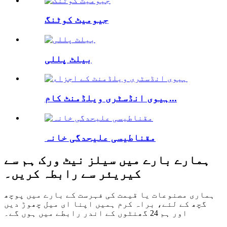
جیومیٹ کوٹنگ
بیلٹ پللی
ہیوی انڈسٹری ویلڈمنٹ کام...
مقناطیسی علیحدگی خانہ
ہمارے بارے میں سیلز نیٹ ورک ہم سے
کیریئر سے رابطہ کریں۔
ہماری مصنوعات یا قیمت کی فہرست کے بارے میں پوچھ
گچھ کے لئے، براہ کرم ہمیں اپنا ای میل چھوڑ دیں
اور ہم 24 گھنٹوں کے اندر رابطے میں ہوں گے۔