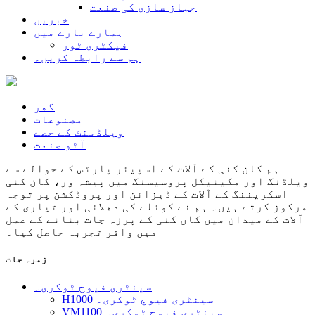
جہاز سازی کی صنعت
خبریں
ہمارے بارے میں
فیکٹری ٹور
ہم سے رابطہ کریں۔
گھر
مصنوعات
ویلڈمنٹ کے حصے
آٹو صنعت
ہم کان کنی کے آلات کے اسپیئر پارٹس کے حوالے سے
ویلڈنگ اور مکینیکل پروسیسنگ میں پیشہ ور، کان کنی
اسکریننگ کے آلات کے ڈیزائن اور پروڈکشن پر توجہ
مرکوز کرتے ہیں۔ ہم نے کوئلے کی دھلائی اور تیاری کے
آلات کے میدان میں کان کنی کے پرزہ جات بنانے کے عمل
میں وافر تجربہ حاصل کیا۔
زمرہ جات
سینٹری فیوج ٹوکری۔
H1000 سینٹری فیوج ٹوکری۔
VM1100 سینٹری فیوج ٹوکری۔