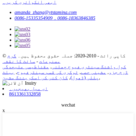
ابھی انکوائری کریں۔
amanda_zhang@ytstamina.com
0086-15335354909，0086-18363846385
© کاپی رائٹ - 2010-2020: جملہ حقوق محفوظ ہیں۔
گرم
مصنوعات
-
سائٹ کا نقشہ
کول واشنگ سینٹری فیوج چھلنی
,
مقناطیسی علیحدگی
ڈرم جزو
,
مشینی حصے
,
ٹوکری کی قسم سینٹرفیوج
,
بیلٹ
,
پللی (ڈھول)
,
کان کنی کی اسکریننگ مشین
ای میل بھیجیں۔
8613361332858
wechat
x