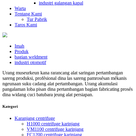
industri galangan kapal
Warta
Tentang Kami
Tur Pabrik
Taros Kami
Imah
Produk
bagian weldment
industri otomotif
Urang museurkeun kana rarancang alat saringan pertambangan
sareng produksi, profésional dina las sareng pamrosésan mékanis
ngeunaan suku cadang alat pertambangan. Urang akumulasi
pangalaman loba pisan dina pertambangan bagian fabricating prosés
dina widang cuci batubara jeung alat persiapan.
Kategori
Karanjang centrifuge
H1000 centrifuge karinjang
VM1100 centrifuge karinjang
FC1200 centrifuge karinjang