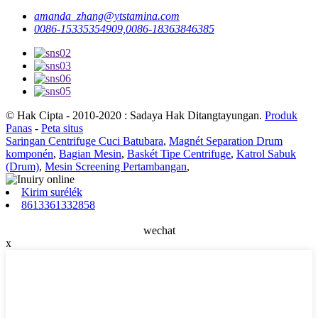
amanda_zhang@ytstamina.com
0086-15335354909,0086-18363846385
© Hak Cipta - 2010-2020 : Sadaya Hak Ditangtayungan.
Produk
Panas
-
Peta situs
Saringan Centrifuge Cuci Batubara
,
Magnét Separation Drum
komponén
,
Bagian Mesin
,
Baskét Tipe Centrifuge
,
Katrol Sabuk
(Drum)
,
Mesin Screening Pertambangan
,
Kirim surélék
8613361332858
wechat
x