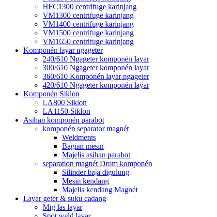
HFC1300 centrifuge karinjang
VM1300 centrifuge karinjang
VM1400 centrifuge karinjang
VM1500 centrifuge karinjang
VM1650 centrifuge karinjang
Komponén layar ngageter
240/610 Ngageter komponén layar
300/610 Ngageter komponén layar
360/610 Komponén layar ngageter
420/610 Ngageter komponén layar
Komponén Siklon
LA800 Siklon
LA1150 Siklon
Asihan komponén parabot
komponén separator magnét
Weldments
Bagian mesin
Majelis asihan parabot
separation magnét Drum komponén
Silinder baja digulung
Mesin kendang
Majelis kendang Magnét
Layar geter & suku cadang
Mig las layar
Spot weld layar