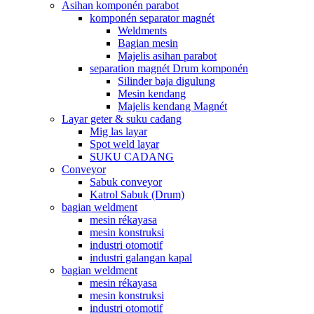
Asihan komponén parabot
komponén separator magnét
Weldments
Bagian mesin
Majelis asihan parabot
separation magnét Drum komponén
Silinder baja digulung
Mesin kendang
Majelis kendang Magnét
Layar geter & suku cadang
Mig las layar
Spot weld layar
SUKU CADANG
Conveyor
Sabuk conveyor
Katrol Sabuk (Drum)
bagian weldment
mesin rékayasa
mesin konstruksi
industri otomotif
industri galangan kapal
bagian weldment
mesin rékayasa
mesin konstruksi
industri otomotif