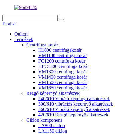
English
Otthon
Termékek
Centrifuga kosár
H1000 centrifugakosár
VM1100 centrifuga kosár
FC1200 centrifuga kosár
HFC1300 centrifuga kosár
VM1300 centrifuga kosár
VM1400 centrifuga kosár
VM1500 centrifuga kosár
VM1650 centrifuga kosár
Rezgő képernyő alkatrészek
240/610 Vibráló képernyő alkatrészek
300/610 vibrációs képernyő alkatrészek
360/610 Vibráló képernyő alkatrészek
420/610 Rezgő képernyő alkatrészek
Ciklon komponens
LA800 ciklon
LA1150 ciklon