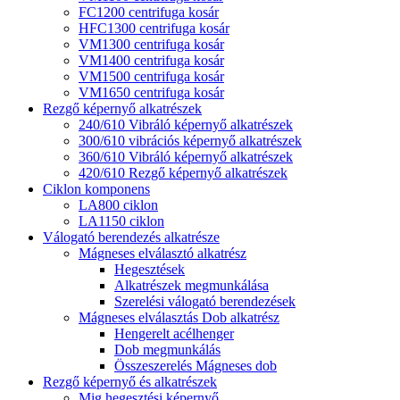
FC1200 centrifuga kosár
HFC1300 centrifuga kosár
VM1300 centrifuga kosár
VM1400 centrifuga kosár
VM1500 centrifuga kosár
VM1650 centrifuga kosár
Rezgő képernyő alkatrészek
240/610 Vibráló képernyő alkatrészek
300/610 vibrációs képernyő alkatrészek
360/610 Vibráló képernyő alkatrészek
420/610 Rezgő képernyő alkatrészek
Ciklon komponens
LA800 ciklon
LA1150 ciklon
Válogató berendezés alkatrésze
Mágneses elválasztó alkatrész
Hegesztések
Alkatrészek megmunkálása
Szerelési válogató berendezések
Mágneses elválasztás Dob alkatrész
Hengerelt acélhenger
Dob megmunkálás
Összeszerelés Mágneses dob
Rezgő képernyő és alkatrészek
Mig hegesztési képernyő