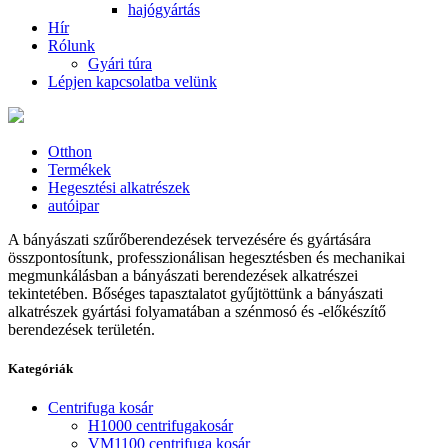
hajógyártás
Hír
Rólunk
Gyári túra
Lépjen kapcsolatba velünk
Otthon
Termékek
Hegesztési alkatrészek
autóipar
A bányászati ​​​​szűrőberendezések tervezésére és gyártására
összpontosítunk, professzionálisan hegesztésben és mechanikai
megmunkálásban a bányászati ​​​​berendezések alkatrészei
tekintetében. Bőséges tapasztalatot gyűjtöttünk a bányászati ​​
alkatrészek gyártási folyamatában a szénmosó és -előkészítő
berendezések területén.
Kategóriák
Centrifuga kosár
H1000 centrifugakosár
VM1100 centrifuga kosár