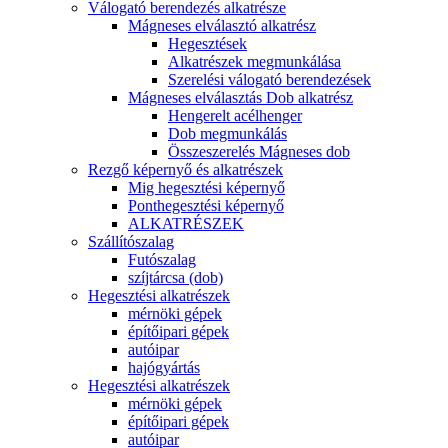
Válogató berendezés alkatrésze
Mágneses elválasztó alkatrész
Hegesztések
Alkatrészek megmunkálása
Szerelési válogató berendezések
Mágneses elválasztás Dob alkatrész
Hengerelt acélhenger
Dob megmunkálás
Összeszerelés Mágneses dob
Rezgő képernyő és alkatrészek
Mig hegesztési képernyő
Ponthegesztési képernyő
ALKATRÉSZEK
Szállítószalag
Futószalag
szíjtárcsa (dob)
Hegesztési alkatrészek
mérnöki gépek
építőipari gépek
autóipar
hajógyártás
Hegesztési alkatrészek
mérnöki gépek
építőipari gépek
autóipar