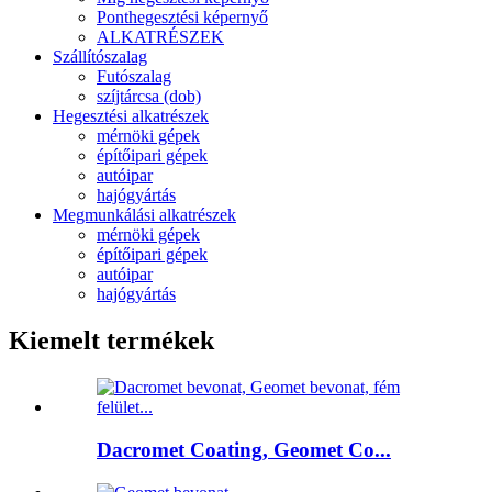
Ponthegesztési képernyő
ALKATRÉSZEK
Szállítószalag
Futószalag
szíjtárcsa (dob)
Hegesztési alkatrészek
mérnöki gépek
építőipari gépek
autóipar
hajógyártás
Megmunkálási alkatrészek
mérnöki gépek
építőipari gépek
autóipar
hajógyártás
Kiemelt termékek
Dacromet Coating, Geomet Co...