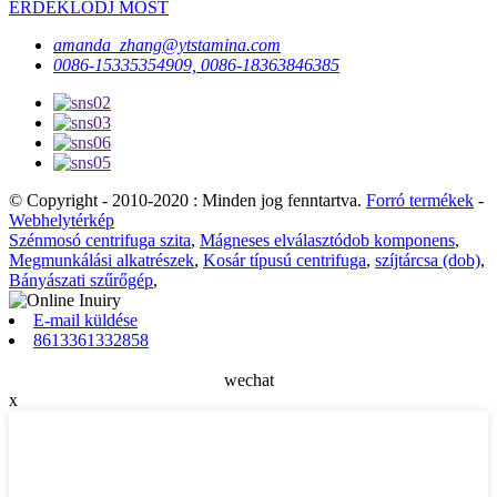
ÉRDEKLŐDJ MOST
amanda_zhang@ytstamina.com
0086-15335354909, 0086-18363846385
© Copyright - 2010-2020 : Minden jog fenntartva.
Forró termékek
-
Webhelytérkép
Szénmosó centrifuga szita
,
Mágneses elválasztódob komponens
,
Megmunkálási alkatrészek
,
Kosár típusú centrifuga
,
szíjtárcsa (dob)
,
Bányászati ​​szűrőgép
,
E-mail küldése
8613361332858
wechat
x