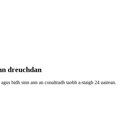
inn dreuchdan
 agus bidh sinn ann an conaltradh taobh a-staigh 24 uairean.