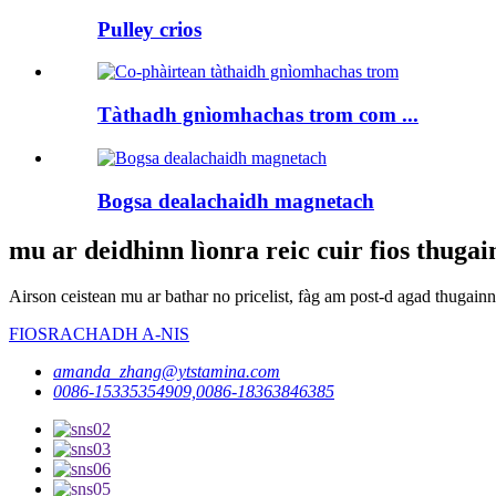
Pulley crios
Tàthadh gnìomhachas trom com ...
Bogsa dealachaidh magnetach
mu ar deidhinn lìonra reic cuir fios thuga
Airson ceistean mu ar bathar no pricelist, fàg am post-d agad thugainn
FIOSRACHADH A-NIS
amanda_zhang@ytstamina.com
0086-15335354909,0086-18363846385