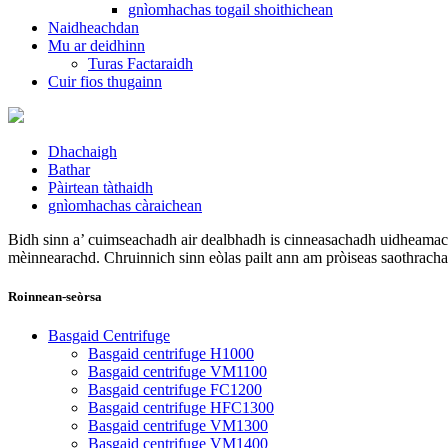
gnìomhachas togail shoithichean
Naidheachdan
Mu ar deidhinn
Turas Factaraidh
Cuir fios thugainn
Dhachaigh
Bathar
Pàirtean tàthaidh
gnìomhachas càraichean
Bidh sinn a’ cuimseachadh air dealbhadh is cinneasachadh uidheamac
mèinnearachd. Chruinnich sinn eòlas pailt ann am pròiseas saothrach
Roinnean-seòrsa
Basgaid Centrifuge
Basgaid centrifuge H1000
Basgaid centrifuge VM1100
Basgaid centrifuge FC1200
Basgaid centrifuge HFC1300
Basgaid centrifuge VM1300
Basgaid centrifuge VM1400