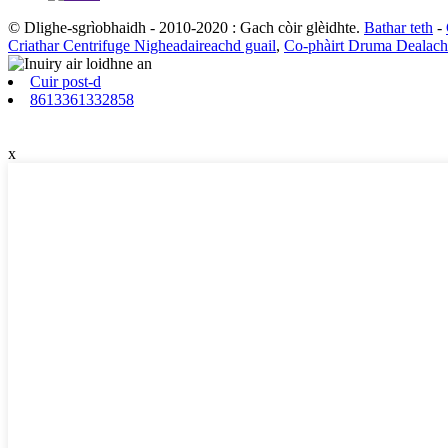
© Dlighe-sgrìobhaidh - 2010-2020 : Gach còir glèidhte.
Bathar teth
-
Criathar Centrifuge Nigheadaireachd guail
,
Co-phàirt Druma Dealach
Cuir post-d
8613361332858
x