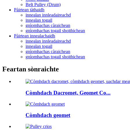
Belt Pulley (Drum)
Pàirtean tàthaidh
innealan innleadaireachd
innealan togail
gnìomhachas càraichean
gnìomhachas togail shoithichean
Pàirtean innealachaidh
innealan innleadaireachd
innealan togail
gnìomhachas càraichean
gnìomhachas togail shoithichean
Feartan sònraichte
Còmhdach Dacromet, Geomet Co...
Còmhdach geomet