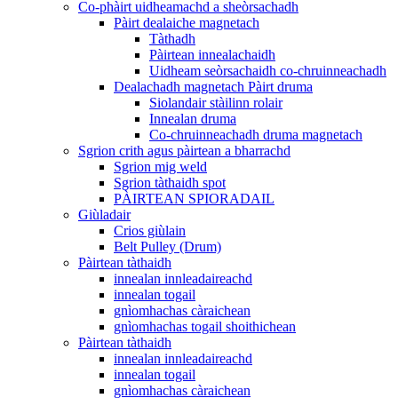
Co-phàirt uidheamachd a sheòrsachadh
Pàirt dealaiche magnetach
Tàthadh
Pàirtean innealachaidh
Uidheam seòrsachaidh co-chruinneachadh
Dealachadh magnetach Pàirt druma
Siolandair stàilinn rolair
Innealan druma
Co-chruinneachadh druma magnetach
Sgrion crith agus pàirtean a bharrachd
Sgrion mig weld
Sgrion tàthaidh spot
PÀIRTEAN SPIORADAIL
Giùladair
Crios giùlain
Belt Pulley (Drum)
Pàirtean tàthaidh
innealan innleadaireachd
innealan togail
gnìomhachas càraichean
gnìomhachas togail shoithichean
Pàirtean tàthaidh
innealan innleadaireachd
innealan togail
gnìomhachas càraichean