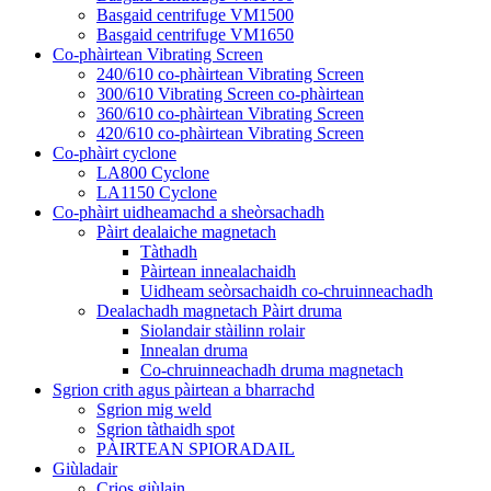
Basgaid centrifuge VM1500
Basgaid centrifuge VM1650
Co-phàirtean Vibrating Screen
240/610 co-phàirtean Vibrating Screen
300/610 Vibrating Screen co-phàirtean
360/610 co-phàirtean Vibrating Screen
420/610 co-phàirtean Vibrating Screen
Co-phàirt cyclone
LA800 Cyclone
LA1150 Cyclone
Co-phàirt uidheamachd a sheòrsachadh
Pàirt dealaiche magnetach
Tàthadh
Pàirtean innealachaidh
Uidheam seòrsachaidh co-chruinneachadh
Dealachadh magnetach Pàirt druma
Siolandair stàilinn rolair
Innealan druma
Co-chruinneachadh druma magnetach
Sgrion crith agus pàirtean a bharrachd
Sgrion mig weld
Sgrion tàthaidh spot
PÀIRTEAN SPIORADAIL
Giùladair
Crios giùlain