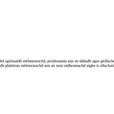
hd sgrìonaidh mèinnearachd, proifeasanta ann an tàthadh agus giollac
adh phàirtean mèinnearachd ann an raon uidheamachd nighe is ullachaid