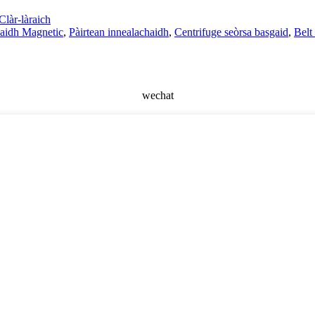
Clàr-làraich
aidh Magnetic
,
Pàirtean innealachaidh
,
Centrifuge seòrsa basgaid
,
Belt
wechat