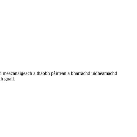
hd meacanaigeach a thaobh pàirtean a bharrachd uidheamachd
h guail.