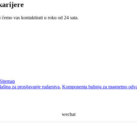
karijere
i ćemo vas kontaktirati u roku od 24 sata.
Sitemap
ašina za prosijavanje rudarstva
,
Komponenta bubnja za magnetno odva
wechat