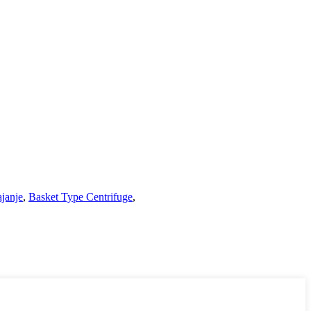
janje
,
Basket Type Centrifuge
,