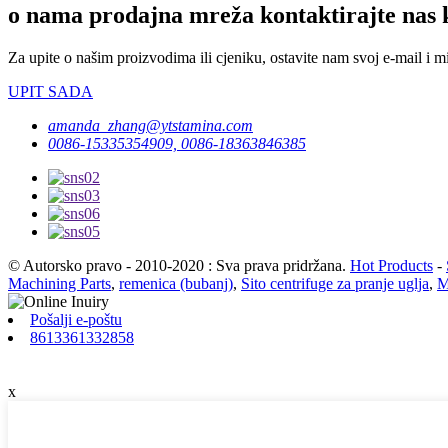
o nama prodajna mreža kontaktirajte nas 
Za upite o našim proizvodima ili cjeniku, ostavite nam svoj e-mail i m
UPIT SADA
amanda_zhang@ytstamina.com
0086-15335354909, 0086-18363846385
© Autorsko pravo - 2010-2020 : Sva prava pridržana.
Hot Products
-
Machining Parts
,
remenica (bubanj)
,
Sito centrifuge za pranje uglja
,
M
Pošalji e-poštu
8613361332858
x