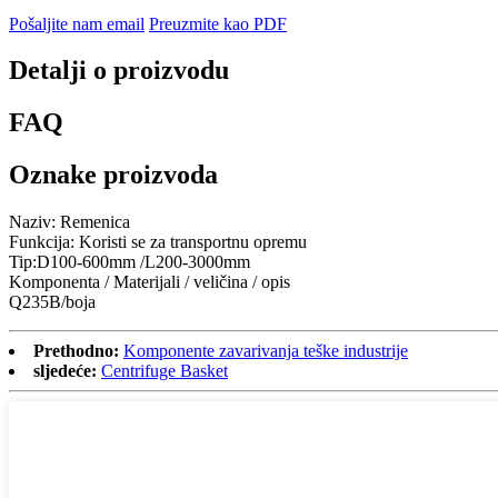
Pošaljite nam email
Preuzmite kao PDF
Detalji o proizvodu
FAQ
Oznake proizvoda
Naziv: Remenica
Funkcija: Koristi se za transportnu opremu
Tip:D100-600mm /L200-3000mm
Komponenta / Materijali / veličina / opis
Q235B/boja
Prethodno:
Komponente zavarivanja teške industrije
sljedeće:
Centrifuge Basket