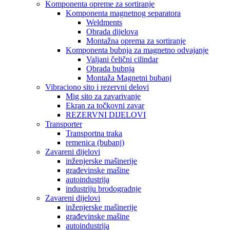
Komponenta opreme za sortiranje
Komponenta magnetnog separatora
Weldments
Obrada dijelova
Montažna oprema za sortiranje
Komponenta bubnja za magnetno odvajanje
Valjani čelični cilindar
Obrada bubnja
Montaža Magnetni bubanj
Vibraciono sito i rezervni delovi
Mig sito za zavarivanje
Ekran za točkovni zavar
REZERVNI DIJELOVI
Transporter
Transportna traka
remenica (bubanj)
Zavareni dijelovi
inženjerske mašinerije
građevinske mašine
autoindustrija
industriju brodogradnje
Zavareni dijelovi
inženjerske mašinerije
građevinske mašine
autoindustrija