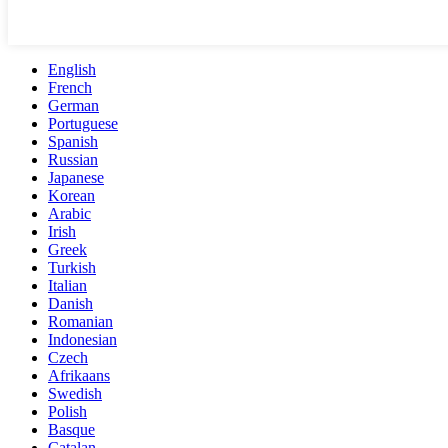
English
French
German
Portuguese
Spanish
Russian
Japanese
Korean
Arabic
Irish
Greek
Turkish
Italian
Danish
Romanian
Indonesian
Czech
Afrikaans
Swedish
Polish
Basque
Catalan