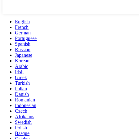
English
French
German
Portuguese
Spanish
Russian
Japanese
Korean
Arabic
Irish
Greek
Turkish
Italian
Danish
Romanian
Indonesian
Czech
Afrikaans
Swedish
Polish
Basque
Catalan