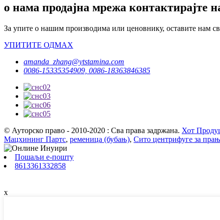
о нама продајна мрежа контактирајте н
За упите о нашим производима или ценовнику, оставите нам сво
УПИТИТЕ ОДМАХ
amanda_zhang@ytstamina.com
0086-15335354909, 0086-18363846385
© Ауторско право - 2010-2020 : Сва права задржана.
Хот Проду
Мацхининг Партс
,
ременица (бубањ)
,
Сито центрифуге за пра
Пошаљи е-пошту
8613361332858
x