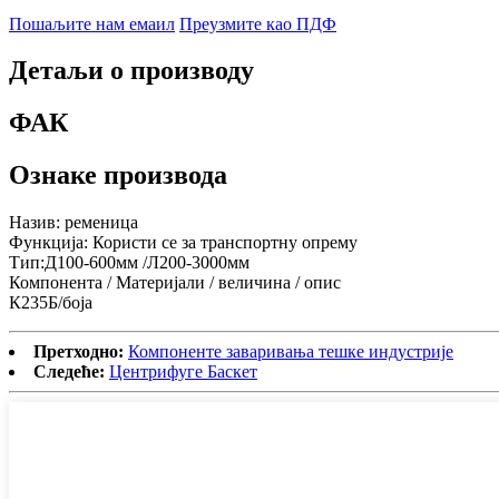
Пошаљите нам емаил
Преузмите као ПДФ
Детаљи о производу
ФАК
Ознаке производа
Назив: ременица
Функција: Користи се за транспортну опрему
Тип:Д100-600мм /Л200-3000мм
Компонента / Материјали / величина / опис
К235Б/боја
Претходно:
Компоненте заваривања тешке индустрије
Следеће:
Центрифуге Баскет