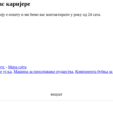
ас каријере
ју е-пошту и ми ћемо вас контактирати у року од 24 сата.
цтс
-
Мапа сајта
ње угља
,
Машина за просијавање рударства
,
Компонента бубња за
вецхат