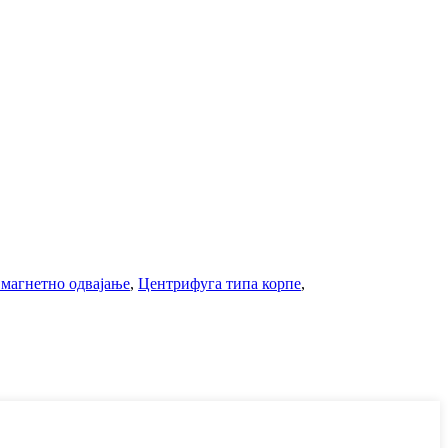
 магнетно одвајање
,
Центрифуга типа корпе
,