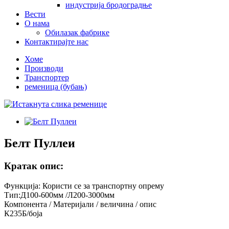
индустрија бродоградње
Вести
О нама
Обилазак фабрике
Контактирајте нас
Хоме
Производи
Транспортер
ременица (бубањ)
Белт Пуллеи
Кратак опис:
Функција: Користи се за транспортну опрему
Тип:Д100-600мм /Л200-3000мм
Компонента / Материјали / величина / опис
К235Б/боја