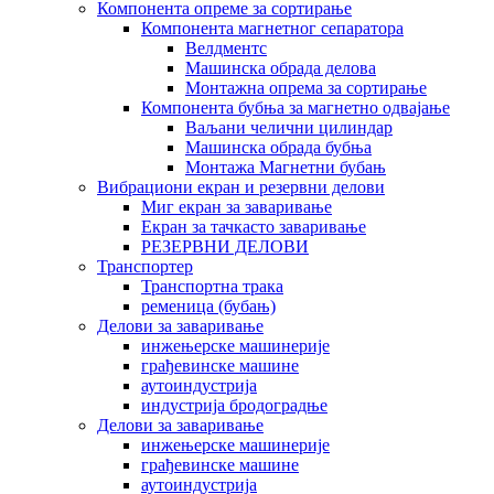
Компонента опреме за сортирање
Компонента магнетног сепаратора
Велдментс
Машинска обрада делова
Монтажна опрема за сортирање
Компонента бубња за магнетно одвајање
Ваљани челични цилиндар
Машинска обрада бубња
Монтажа Магнетни бубањ
Вибрациони екран и резервни делови
Миг екран за заваривање
Екран за тачкасто заваривање
РЕЗЕРВНИ ДЕЛОВИ
Транспортер
Транспортна трака
ременица (бубањ)
Делови за заваривање
инжењерске машинерије
грађевинске машине
аутоиндустрија
индустрија бродоградње
Делови за заваривање
инжењерске машинерије
грађевинске машине
аутоиндустрија