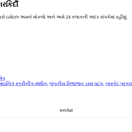
રકિર્દી
મારો ઇમેઇલ અમને મોકલો અને અમે 24 કલાકની અંદર સંપર્કમાં રહીશું.
મેપ
માઇનિંગ સ્ક્રીનીંગ મશીન
,
ચુંબકીય વિભાજન ડ્રમ ઘટક
,
બાસ્કેટ પ્રકાર
wechat