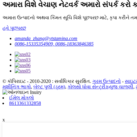
અમારા વિશે વેચાણ નેટવર્ક અમારો સંપર્ક કરો કા
અમારા ઉત્પાદનો અથવા કિંમત સૂચિ વિશે પૂછપરછ માટે, કૃપા કરીને ત
હવે પૂછપરછ
amanda_zhang@ytstamina.com
0086-15335354909, 0086-18363846385
© કૉપિરાઇટ - 2010-2020 : સર્વાધિકાર સુરક્ષિત.
ગરમ ઉત્પાદનો
-
સાઇટ
મશીનિંગ ભાગો
,
બેલ્ટ પુલી (ડ્રમ)
,
કોલસો ધોવા સેન્ટ્રીફ્યુજ ચાળણી
,
ઈમેલ મોકલો
8613361332858
x