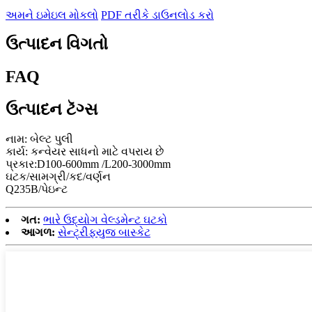
અમને ઇમેઇલ મોકલો
PDF તરીકે ડાઉનલોડ કરો
ઉત્પાદન વિગતો
FAQ
ઉત્પાદન ટૅગ્સ
નામ: બેલ્ટ પુલી
કાર્ય: કન્વેયર સાધનો માટે વપરાય છે
પ્રકાર:D100-600mm /L200-3000mm
ઘટક/સામગ્રી/કદ/વર્ણન
Q235B/પેઇન્ટ
ગત:
ભારે ઉદ્યોગ વેલ્ડમેન્ટ ઘટકો
આગળ:
સેન્ટ્રીફ્યુજ બાસ્કેટ