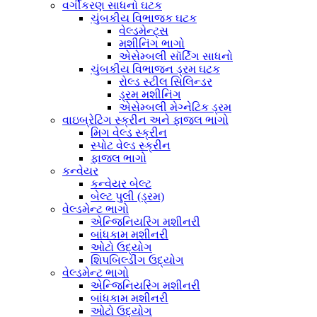
વર્ગીકરણ સાધનો ઘટક
ચુંબકીય વિભાજક ઘટક
વેલ્ડમેન્ટ્સ
મશીનિંગ ભાગો
એસેમ્બલી સૉર્ટિંગ સાધનો
ચુંબકીય વિભાજન ડ્રમ ઘટક
રોલ્ડ સ્ટીલ સિલિન્ડર
ડ્રમ મશીનિંગ
એસેમ્બલી મેગ્નેટિક ડ્રમ
વાઇબ્રેટિંગ સ્ક્રીન અને ફાજલ ભાગો
મિગ વેલ્ડ સ્ક્રીન
સ્પોટ વેલ્ડ સ્ક્રીન
ફાજલ ભાગો
કન્વેયર
કન્વેયર બેલ્ટ
બેલ્ટ પુલી (ડ્રમ)
વેલ્ડમેન્ટ ભાગો
એન્જિનિયરિંગ મશીનરી
બાંધકામ મશીનરી
ઓટો ઉદ્યોગ
શિપબિલ્ડીંગ ઉદ્યોગ
વેલ્ડમેન્ટ ભાગો
એન્જિનિયરિંગ મશીનરી
બાંધકામ મશીનરી
ઓટો ઉદ્યોગ