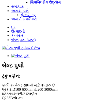
શિપબિલ્ડીંગ ઉદ્યોગ
સમાચાર
અમારા વિશે
ફેક્ટરી ટૂર
અમારો સંપર્ક કરો
ઘર
ઉત્પાદનો
કન્વેયર
બેલ્ટ પુલી (ડ્રમ)
બેલ્ટ પુલી
ટૂંકું વર્ણન:
કાર્ય: કન્વેયર સાધનો માટે વપરાય છે
પ્રકાર:D100-600mm /L200-3000mm
ઘટક/સામગ્રી/કદ/વર્ણન
Q235B/પેઇન્ટ