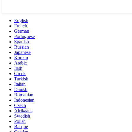
English
French
German
Portuguese
Spanish
Russian
Japanese
Korean
Arabic
Irish
Greek
Turkish
Italian
Danish
Romanian
Indonesian
Czech
Afrikaans
Swedish
Polish
Basque
Catalan