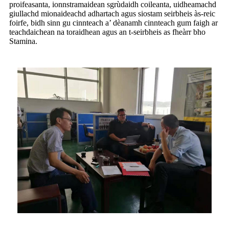
proifeasanta, ionnstramaidean sgrùdaidh coileanta, uidheamachd
giullachd mionaideachd adhartach agus siostam seirbheis às-reic
foirfe, bidh sinn gu cinnteach a’ dèanamh cinnteach gum faigh ar
teachdaichean na toraidhean agus an t-seirbheis as fheàrr bho
Stamina.