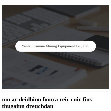
Yantai Stamina Mining Equipment Co., Ltd.
mu ar deidhinn lìonra reic cuir fios
thugainn dreuchdan