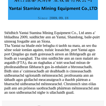
Stèidhich Yantai Stamina Mining Equipment Co., Ltd anns a’
bhliadhna 2009, suidhichte ann an Yantai, Shandong, baile-puirt
uinneag fosgailte ann an Sìona.
Tha Yantai na bhaile-mòr brèagha ri taobh na mara, an seo tha
sèine solair iomlan againn, trafaic leasaichte, port Yantai agus
port Qingdao gu math goireasach airson an lìbhrigeadh gu air
feadh an t-saoghail. Tha sinn suidhichte ann an raon malairt an-
asgaidh (FTA), tha an riaghaltas a’ toirt seachad mòran de
phoileasaidhean fàbharach gus às-mhalairt a bhrosnachadh.
Bidh sinn a’ cuimseachadh air dealbhadh is cinneasachadh
uidheamachd sgrìonaidh mèinnearachd, proifeasanta ann an
tàthadh agus giollachd meacanaigeach a thaobh pàirtean a
bharrachd uidheamachd mèinnearachd. Chruinnich sinn eòlas
pailt ann am pròiseas saothrachadh phàirtean mèinnearachd ann
an raon uidheamachd nighe is ullachaidh guail.