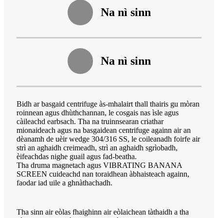
Na nì sinn
Na nì sinn
Bidh ar basgaid centrifuge às-mhalairt thall thairis gu mòran
roinnean agus dhùthchannan, le cosgais nas ìsle agus
càileachd earbsach. Tha na truinnsearan criathar
mionaideach agus na basgaidean centrifuge againn air an
dèanamh de uèir wedge 304/316 SS, le coileanadh foirfe air
strì an aghaidh creimeadh, strì an aghaidh sgrìobadh,
èifeachdas nighe guail agus fad-beatha.
Tha druma magnetach agus VIBRATING BANANA
SCREEN cuideachd nan toraidhean àbhaisteach againn,
faodar iad uile a ghnàthachadh.
Tha sinn air eòlas fhaighinn air eòlaichean tàthaidh a tha