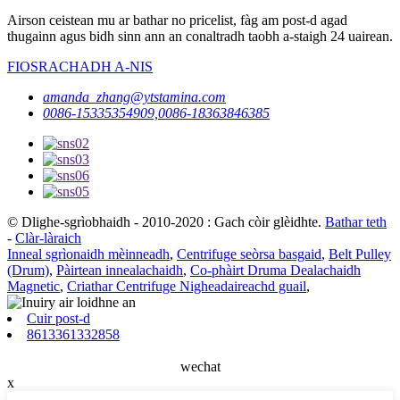
Airson ceistean mu ar bathar no pricelist, fàg am post-d agad
thugainn agus bidh sinn ann an conaltradh taobh a-staigh 24 uairean.
FIOSRACHADH A-NIS
amanda_zhang@ytstamina.com
0086-15335354909,0086-18363846385
© Dlighe-sgrìobhaidh - 2010-2020 : Gach còir glèidhte.
Bathar teth
-
Clàr-làraich
Inneal sgrìonaidh mèinneadh
,
Centrifuge seòrsa basgaid
,
Belt Pulley
(Drum)
,
Pàirtean innealachaidh
,
Co-phàirt Druma Dealachaidh
Magnetic
,
Criathar Centrifuge Nigheadaireachd guail
,
Cuir post-d
8613361332858
wechat
x