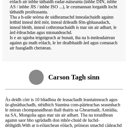
eòlach air inbhe tàthaidh eadar-nàiseanta (inbhe DIN, inbhe
AS / inbhe JIS / inbhe ISO ...), le ceumannan lorgaidh locht
tàthaidh proifeasanta.
Tha a h-uile seòrsa de uidheamachd innealachaidh againn
leithid inneal deil mòr, inneal drileadh fèin-ghluasadach,
inneal bleith, inneal cothromachaidh is mar sin air adhart, le
àrd èifeachdas agus mionaideachd.
Is e an sgioba teignigeach ar bunait, tha na h-innleadairean
againn gu math eòlach, le ìre dealbhaidh àrd agus comasach
air fuasgladh cheistean.
Carson Tagh sinn
Às deidh còrr is 10 bliadhna de leasachadh leantainneach agus
ùr-ghnàthachadh, stèidhich Stamina com-pàirteachas seasmhach
le mòran chompanaidhean thall thairis sa Ghearmailt, Astràilia,
na SA, Mongolia agus mar sin air adhart. Tha na toraidhean
againn saor bho sgrùdadh don mhòr-chuid de luchd-
dèiligidh.With ar n-eòlaichean eòlach, pròiseas smachd càileachd