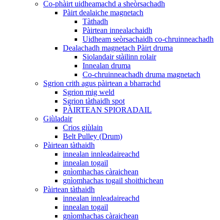
Co-phàirt uidheamachd a sheòrsachadh
Pàirt dealaiche magnetach
Tàthadh
Pàirtean innealachaidh
Uidheam seòrsachaidh co-chruinneachadh
Dealachadh magnetach Pàirt druma
Siolandair stàilinn rolair
Innealan druma
Co-chruinneachadh druma magnetach
Sgrion crith agus pàirtean a bharrachd
Sgrion mig weld
Sgrion tàthaidh spot
PÀIRTEAN SPIORADAIL
Giùladair
Crios giùlain
Belt Pulley (Drum)
Pàirtean tàthaidh
innealan innleadaireachd
innealan togail
gnìomhachas càraichean
gnìomhachas togail shoithichean
Pàirtean tàthaidh
innealan innleadaireachd
innealan togail
gnìomhachas càraichean