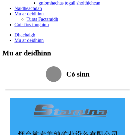
gnìomhachas togail shoithichean
Naidheachdan
Mu ar deidhinn
Turas Factaraidh
Cuir fios thugainn
Dhachaigh
Mu ar deidhinn
Mu ar deidhinn
Cò sinn