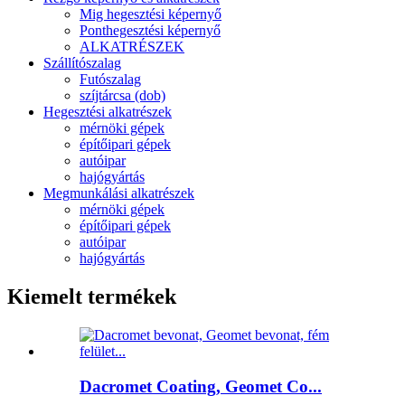
Mig hegesztési képernyő
Ponthegesztési képernyő
ALKATRÉSZEK
Szállítószalag
Futószalag
szíjtárcsa (dob)
Hegesztési alkatrészek
mérnöki gépek
építőipari gépek
autóipar
hajógyártás
Megmunkálási alkatrészek
mérnöki gépek
építőipari gépek
autóipar
hajógyártás
Kiemelt termékek
Dacromet Coating, Geomet Co...