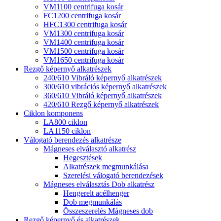
VM1100 centrifuga kosár
FC1200 centrifuga kosár
HFC1300 centrifuga kosár
VM1300 centrifuga kosár
VM1400 centrifuga kosár
VM1500 centrifuga kosár
VM1650 centrifuga kosár
Rezgő képernyő alkatrészek
240/610 Vibráló képernyő alkatrészek
300/610 vibrációs képernyő alkatrészek
360/610 Vibráló képernyő alkatrészek
420/610 Rezgő képernyő alkatrészek
Ciklon komponens
LA800 ciklon
LA1150 ciklon
Válogató berendezés alkatrésze
Mágneses elválasztó alkatrész
Hegesztések
Alkatrészek megmunkálása
Szerelési válogató berendezések
Mágneses elválasztás Dob alkatrész
Hengerelt acélhenger
Dob megmunkálás
Összeszerelés Mágneses dob
Rezgő képernyő és alkatrészek