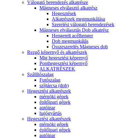
Válogató berendezés alkatrésze
Mágneses elválasztó alkatrész
Hegesztések
Alkatrészek megmunkálása
Szerelési válogató berendezések
Mágneses elválasztás Dob alkatrész
Hengerelt acélhenger
Dob megmunkálás
Összeszerelés Mágneses dob
Rezgő képernyő és alkatrészek
Mig hegesztési képernyő
Ponthegesztési képernyő
ALKATRÉSZEK
Szállítószalag
Futószalag
szíjtárcsa (dob)
Hegesztési alkatrészek
mérnöki gépek
építőipari gépek
autóipar
hajógyártás
Hegesztési alkatrészek
mérnöki gépek
építőipari gépek
autóipar