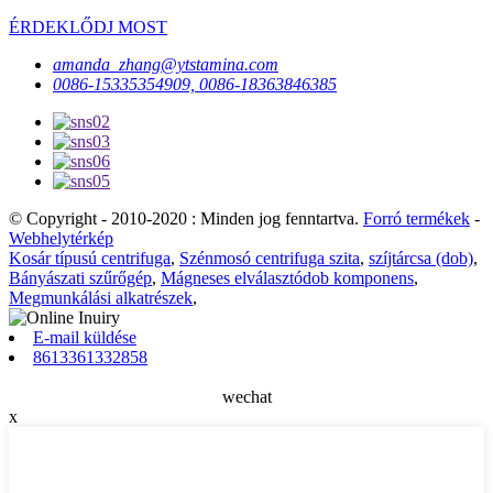
ÉRDEKLŐDJ MOST
amanda_zhang@ytstamina.com
0086-15335354909, 0086-18363846385
© Copyright - 2010-2020 : Minden jog fenntartva.
Forró termékek
-
Webhelytérkép
Kosár típusú centrifuga
,
Szénmosó centrifuga szita
,
szíjtárcsa (dob)
,
Bányászati ​​szűrőgép
,
Mágneses elválasztódob komponens
,
Megmunkálási alkatrészek
,
E-mail küldése
8613361332858
wechat
x