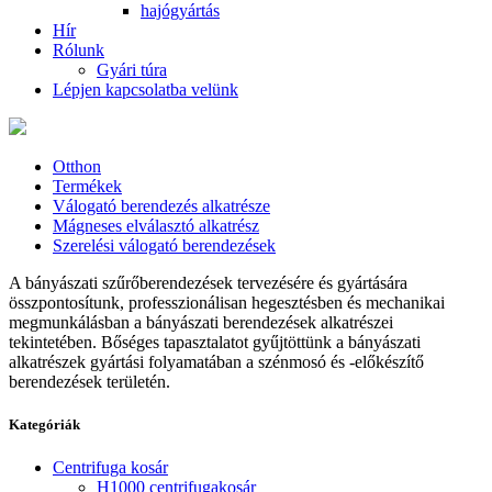
hajógyártás
Hír
Rólunk
Gyári túra
Lépjen kapcsolatba velünk
Otthon
Termékek
Válogató berendezés alkatrésze
Mágneses elválasztó alkatrész
Szerelési válogató berendezések
A bányászati ​​​​szűrőberendezések tervezésére és gyártására
összpontosítunk, professzionálisan hegesztésben és mechanikai
megmunkálásban a bányászati ​​​​berendezések alkatrészei
tekintetében. Bőséges tapasztalatot gyűjtöttünk a bányászati ​​
alkatrészek gyártási folyamatában a szénmosó és -előkészítő
berendezések területén.
Kategóriák
Centrifuga kosár
H1000 centrifugakosár