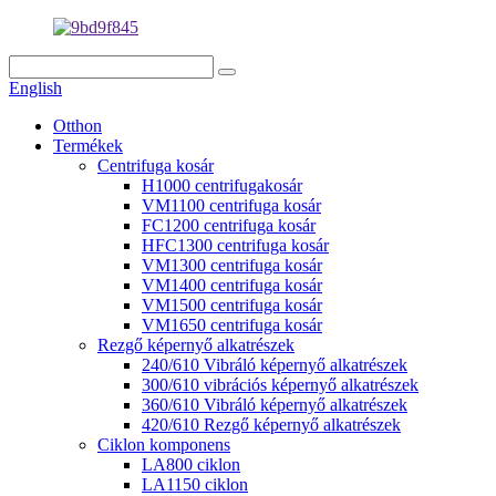
English
Otthon
Termékek
Centrifuga kosár
H1000 centrifugakosár
VM1100 centrifuga kosár
FC1200 centrifuga kosár
HFC1300 centrifuga kosár
VM1300 centrifuga kosár
VM1400 centrifuga kosár
VM1500 centrifuga kosár
VM1650 centrifuga kosár
Rezgő képernyő alkatrészek
240/610 Vibráló képernyő alkatrészek
300/610 vibrációs képernyő alkatrészek
360/610 Vibráló képernyő alkatrészek
420/610 Rezgő képernyő alkatrészek
Ciklon komponens
LA800 ciklon
LA1150 ciklon