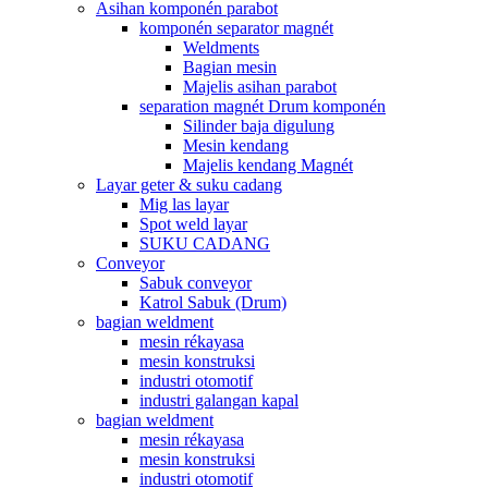
Asihan komponén parabot
komponén separator magnét
Weldments
Bagian mesin
Majelis asihan parabot
separation magnét Drum komponén
Silinder baja digulung
Mesin kendang
Majelis kendang Magnét
Layar geter & suku cadang
Mig las layar
Spot weld layar
SUKU CADANG
Conveyor
Sabuk conveyor
Katrol Sabuk (Drum)
bagian weldment
mesin rékayasa
mesin konstruksi
industri otomotif
industri galangan kapal
bagian weldment
mesin rékayasa
mesin konstruksi
industri otomotif