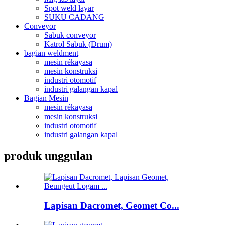
Spot weld layar
SUKU CADANG
Conveyor
Sabuk conveyor
Katrol Sabuk (Drum)
bagian weldment
mesin rékayasa
mesin konstruksi
industri otomotif
industri galangan kapal
Bagian Mesin
mesin rékayasa
mesin konstruksi
industri otomotif
industri galangan kapal
produk unggulan
Lapisan Dacromet, Geomet Co...