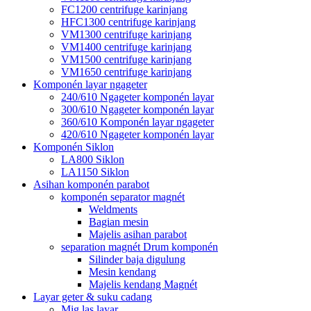
FC1200 centrifuge karinjang
HFC1300 centrifuge karinjang
VM1300 centrifuge karinjang
VM1400 centrifuge karinjang
VM1500 centrifuge karinjang
VM1650 centrifuge karinjang
Komponén layar ngageter
240/610 Ngageter komponén layar
300/610 Ngageter komponén layar
360/610 Komponén layar ngageter
420/610 Ngageter komponén layar
Komponén Siklon
LA800 Siklon
LA1150 Siklon
Asihan komponén parabot
komponén separator magnét
Weldments
Bagian mesin
Majelis asihan parabot
separation magnét Drum komponén
Silinder baja digulung
Mesin kendang
Majelis kendang Magnét
Layar geter & suku cadang
Mig las layar