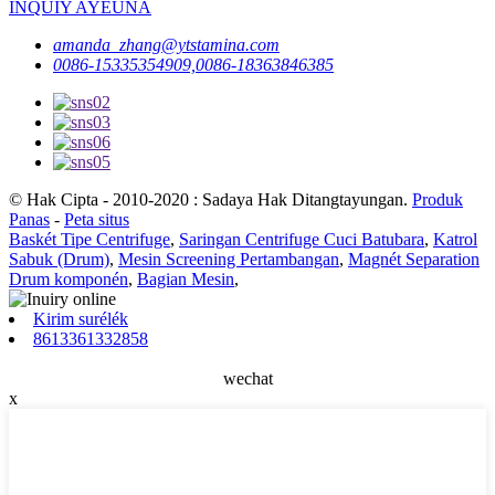
INQUIY AYEUNA
amanda_zhang@ytstamina.com
0086-15335354909,0086-18363846385
© Hak Cipta - 2010-2020 : Sadaya Hak Ditangtayungan.
Produk
Panas
-
Peta situs
Baskét Tipe Centrifuge
,
Saringan Centrifuge Cuci Batubara
,
Katrol
Sabuk (Drum)
,
Mesin Screening Pertambangan
,
Magnét Separation
Drum komponén
,
Bagian Mesin
,
Kirim surélék
8613361332858
wechat
x