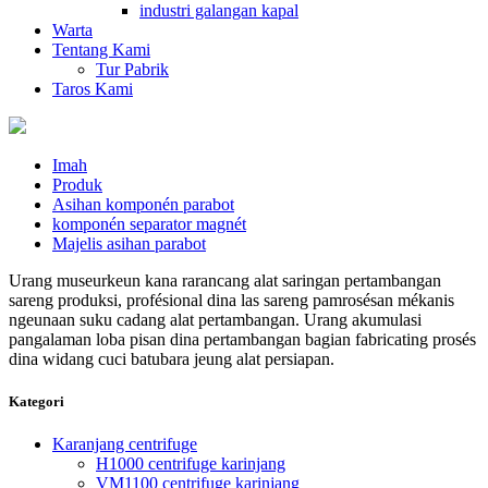
industri galangan kapal
Warta
Tentang Kami
Tur Pabrik
Taros Kami
Imah
Produk
Asihan komponén parabot
komponén separator magnét
Majelis asihan parabot
Urang museurkeun kana rarancang alat saringan pertambangan
sareng produksi, profésional dina las sareng pamrosésan mékanis
ngeunaan suku cadang alat pertambangan. Urang akumulasi
pangalaman loba pisan dina pertambangan bagian fabricating prosés
dina widang cuci batubara jeung alat persiapan.
Kategori
Karanjang centrifuge
H1000 centrifuge karinjang
VM1100 centrifuge karinjang