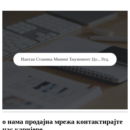
Иантаи Стамина Мининг Екуипмент Цо., Лтд.
о нама продајна мрежа контактирајте
нас каријере