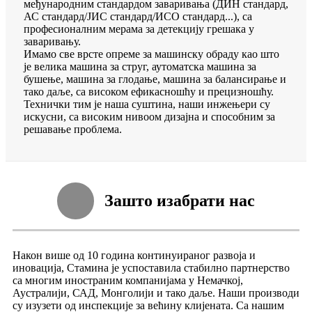
међународним стандардом заваривања (ДИН стандард,
АС стандард/ЈИС стандард/ИСО стандард...), са
професионалним мерама за детекцију грешака у
заваривању.
Имамо све врсте опреме за машинску обраду као што
је велика машина за струг, аутоматска машина за
бушење, машина за глодање, машина за балансирање и
тако даље, са високом ефикасношћу и прецизношћу.
Технички тим је наша суштина, наши инжењери су
искусни, са високим нивоом дизајна и способним за
решавање проблема.
Зашто изабрати нас
Након више од 10 година континуираног развоја и
иновација, Стамина је успоставила стабилно партнерство
са многим иностраним компанијама у Немачкој,
Аустралији, САД, Монголији и тако даље. Наши производи
су изузети од инспекције за већину клијената. Са нашим