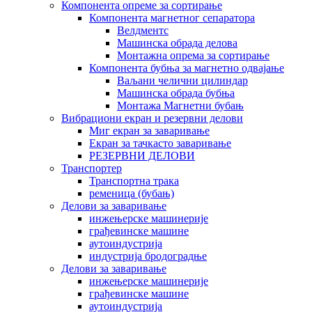
Компонента опреме за сортирање
Компонента магнетног сепаратора
Велдментс
Машинска обрада делова
Монтажна опрема за сортирање
Компонента бубња за магнетно одвајање
Ваљани челични цилиндар
Машинска обрада бубња
Монтажа Магнетни бубањ
Вибрациони екран и резервни делови
Миг екран за заваривање
Екран за тачкасто заваривање
РЕЗЕРВНИ ДЕЛОВИ
Транспортер
Транспортна трака
ременица (бубањ)
Делови за заваривање
инжењерске машинерије
грађевинске машине
аутоиндустрија
индустрија бродоградње
Делови за заваривање
инжењерске машинерије
грађевинске машине
аутоиндустрија