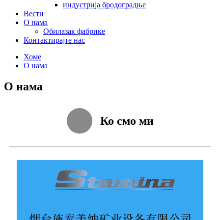
индустрија бродоградње
Вести
О нама
Обилазак фабрике
Контактирајте нас
Хоме
О нама
О нама
Ко смо ми