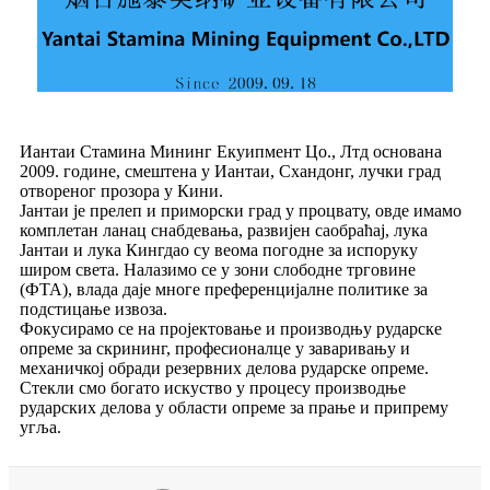
Иантаи Стамина Мининг Екуипмент Цо., Лтд основана
2009. године, смештена у Иантаи, Схандонг, лучки град
отвореног прозора у Кини.
Јантаи је прелеп и приморски град у процвату, овде имамо
комплетан ланац снабдевања, развијен саобраћај, лука
Јантаи и лука Кингдао су веома погодне за испоруку
широм света. Налазимо се у зони слободне трговине
(ФТА), влада даје многе преференцијалне политике за
подстицање извоза.
Фокусирамо се на пројектовање и производњу рударске
опреме за скрининг, професионалце у заваривању и
механичкој обради резервних делова рударске опреме.
Стекли смо богато искуство у процесу производње
рударских делова у области опреме за прање и припрему
угља.