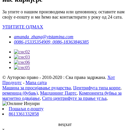
За упите о нашим производима или ценовнику, оставите нам
своју е-пошту и ми ћемо вас контактирати у року од 24 сата.
УПИТИТЕ ОДМАХ
amanda_zhang@ytstamina.com
0086-15335354909, 0086-18363846385
© Ауторско право - 2010-2020 : Сва права задржана.
Хот
Продуцтс
-
Мапа сајта
Машина за просијавање рударства
,
Центрифуга типа корпе
,
ременица (бубањ)
,
Мацхининг Партс
,
Компонента бубња за
магнетно одвајање
,
Сито центрифуге за прање угља
,
Пошаљи е-пошту
8613361332858
вецхат
x