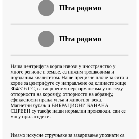
Шта радимо
Шта радимо
Наша центрифуга корпа извози у иностранство у
многе регионе и земље, са нижим трошковима и
поузданим квалитетом. Наше прецизне плоче за сито и
корпе за центрифуге су направљене од клинасте жице
304/316 СС, са савршеним перформансама у погледу
отпорности на корозију, отпорности на абразију,
ефикасности прања угља и животног века.
Магнетни бубањ и ВИБРАЦИОНИ БАНАНА
СЦРЕЕН су такође наши нормални производи, сви се
могу прилагодити.
Имамо искусне стручњаке за заваривање упознати са