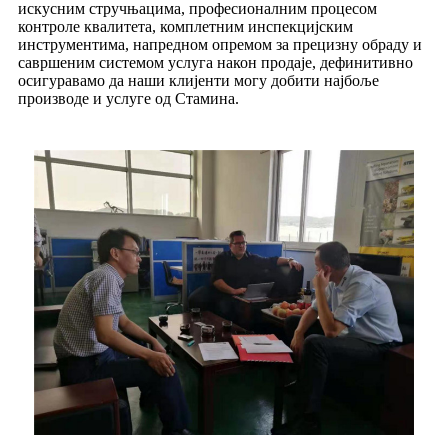
искусним стручњацима, професионалним процесом
контроле квалитета, комплетним инспекцијским
инструментима, напредном опремом за прецизну обраду и
савршеним системом услуга након продаје, дефинитивно
осигуравамо да наши клијенти могу добити најбоље
производе и услуге од Стамина.