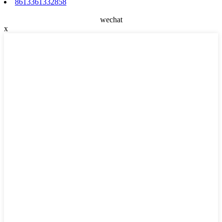
8613361332858
wechat
x