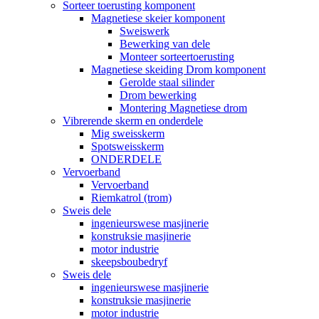
Sorteer toerusting komponent
Magnetiese skeier komponent
Sweiswerk
Bewerking van dele
Monteer sorteertoerusting
Magnetiese skeiding Drom komponent
Gerolde staal silinder
Drom bewerking
Montering Magnetiese drom
Vibrerende skerm en onderdele
Mig sweisskerm
Spotsweisskerm
ONDERDELE
Vervoerband
Vervoerband
Riemkatrol (trom)
Sweis dele
ingenieurswese masjinerie
konstruksie masjinerie
motor industrie
skeepsboubedryf
Sweis dele
ingenieurswese masjinerie
konstruksie masjinerie
motor industrie