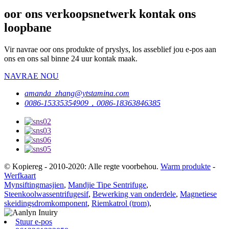
oor ons verkoopsnetwerk kontak ons ​​
loopbane
Vir navrae oor ons produkte of pryslys, los asseblief jou e-pos aan
ons en ons sal binne 24 uur kontak maak.
NAVRAE NOU
amanda_zhang@ytstamina.com
0086-15335354909，0086-18363846385
© Kopiereg - 2010-2020: Alle regte voorbehou.
Warm produkte
-
Werfkaart
Mynsiftingmasjien
,
Mandjie Tipe Sentrifuge
,
Steenkoolwassentrifugesif
,
Bewerking van onderdele
,
Magnetiese
skeidingsdromkomponent
,
Riemkatrol (trom)
,
Stuur e-pos