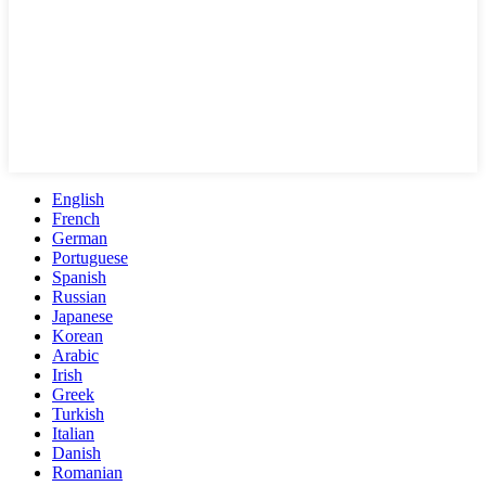
English
French
German
Portuguese
Spanish
Russian
Japanese
Korean
Arabic
Irish
Greek
Turkish
Italian
Danish
Romanian