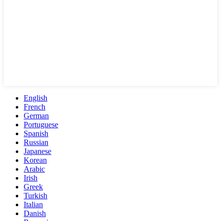
English
French
German
Portuguese
Spanish
Russian
Japanese
Korean
Arabic
Irish
Greek
Turkish
Italian
Danish