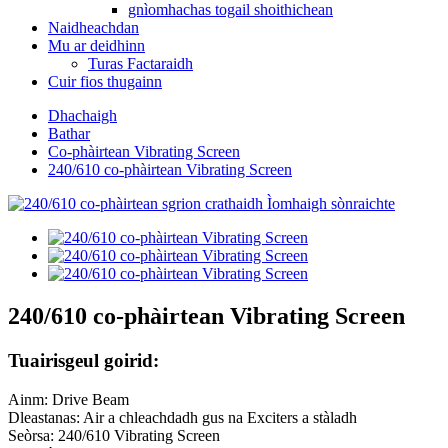
gnìomhachas togail shoithichean
Naidheachdan
Mu ar deidhinn
Turas Factaraidh
Cuir fios thugainn
Dhachaigh
Bathar
Co-phàirtean Vibrating Screen
240/610 co-phàirtean Vibrating Screen
240/610 co-phàirtean Vibrating Screen
Tuairisgeul goirid:
Ainm: Drive Beam
Dleastanas: Air a chleachdadh gus na Exciters a stàladh
Seòrsa: 240/610 Vibrating Screen