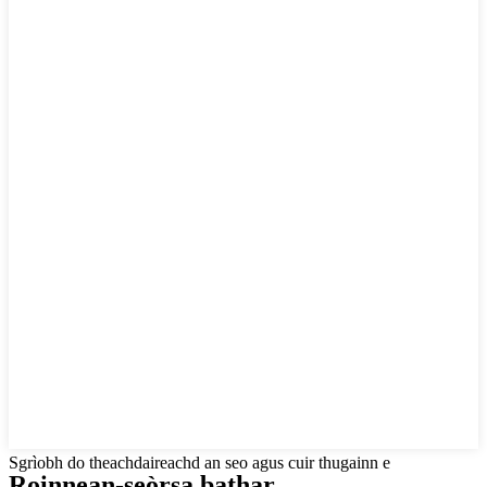
Sgrìobh do theachdaireachd an seo agus cuir thugainn e
Roinnean-seòrsa bathar