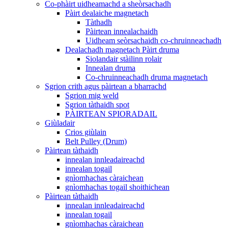
Co-phàirt uidheamachd a sheòrsachadh
Pàirt dealaiche magnetach
Tàthadh
Pàirtean innealachaidh
Uidheam seòrsachaidh co-chruinneachadh
Dealachadh magnetach Pàirt druma
Siolandair stàilinn rolair
Innealan druma
Co-chruinneachadh druma magnetach
Sgrion crith agus pàirtean a bharrachd
Sgrion mig weld
Sgrion tàthaidh spot
PÀIRTEAN SPIORADAIL
Giùladair
Crios giùlain
Belt Pulley (Drum)
Pàirtean tàthaidh
innealan innleadaireachd
innealan togail
gnìomhachas càraichean
gnìomhachas togail shoithichean
Pàirtean tàthaidh
innealan innleadaireachd
innealan togail
gnìomhachas càraichean