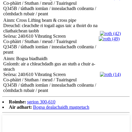
Co-phàirt / Stuthan / meud / Tuairisgeul
Q345B / tàthadh iomlan / innealachadh coileanta /
còmhdach rubair / peant
Ainm: Cross Lifting beam & cross pipe
Dreuchd: cleachdte ri togail agus taic a thoirt do na
cliathaichean taobh
Seòrsa: 240/610 Vibrating Screen
Co-phàirt / Stuthan / meud / Tuairisgeul
Q345B / tàthadh iomlan / innealachadh coileanta /
peant
Ainm: Bogsa biadhaidh
Gnìomh: air a chleachdadh gus an stuth a chuir a-
steach
Seòrsa: 240/610 Vibrating Screen
Co-phàirt / Stuthan / meud / Tuairisgeul
Q345B / tàthadh iomlan / innealachadh coileanta /
còmhdach rubair / peant
Roimhe:
sgrion 300-610
Air adhart:
Bogsa dealachaidh magnetach