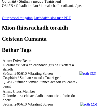
Co-phàirt / Stuthan / meud / Tuairisgeul
Q345B / tàthadh iomlan / innealachadh coileanta / peant
Cuir post-d thugainn
Luchdaich sìos mar PDF
Mion-fhiosrachadh toraidh
Ceistean Cumanta
Bathar Tags
Ainm: Drive Beam
Dleastanas: Air a chleachdadh gus na Exciters a
stàladh
Seòrsa: 240/610 Vibrating Screen
Co-phàirt / Stuthan / meud / Tuairisgeul
Q345B / tàthadh iomlan / innealachadh coileanta /
peant
Ainm: Cross Member
Gnìomh: air a chleachdadh airson taic a thoirt do
dheic
Seòrsa: 240/610 Vibrating Screen