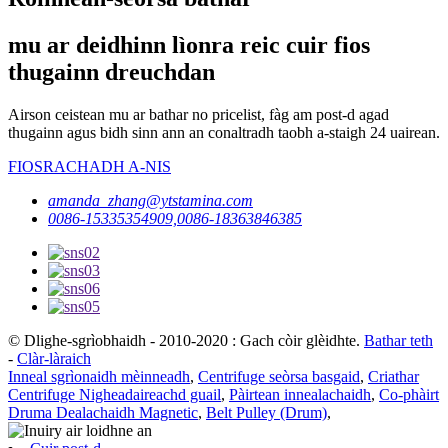
mu ar deidhinn lìonra reic cuir fios
thugainn dreuchdan
Airson ceistean mu ar bathar no pricelist, fàg am post-d agad
thugainn agus bidh sinn ann an conaltradh taobh a-staigh 24 uairean.
FIOSRACHADH A-NIS
amanda_zhang@ytstamina.com
0086-15335354909,0086-18363846385
© Dlighe-sgrìobhaidh - 2010-2020 : Gach còir glèidhte.
Bathar teth
-
Clàr-làraich
Inneal sgrìonaidh mèinneadh
,
Centrifuge seòrsa basgaid
,
Criathar
Centrifuge Nigheadaireachd guail
,
Pàirtean innealachaidh
,
Co-phàirt
Druma Dealachaidh Magnetic
,
Belt Pulley (Drum)
,