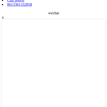
Cuir post-d
8613361332858
wechat
x