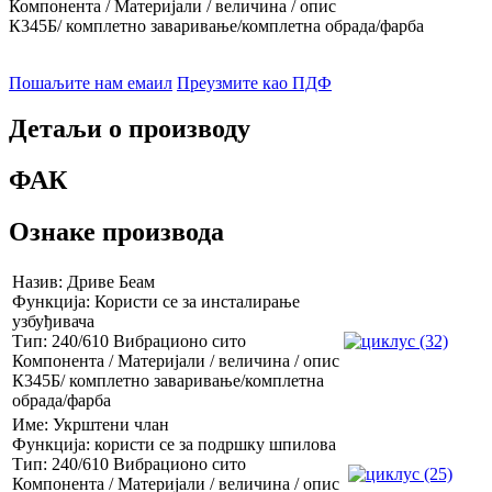
Компонента / Материјали / величина / опис
К345Б/ комплетно заваривање/комплетна обрада/фарба
Пошаљите нам емаил
Преузмите као ПДФ
Детаљи о производу
ФАК
Ознаке производа
Назив: Дриве Беам
Функција: Користи се за инсталирање
узбуђивача
Тип: 240/610 Вибрационо сито
Компонента / Материјали / величина / опис
К345Б/ комплетно заваривање/комплетна
обрада/фарба
Име: Укрштени члан
Функција: користи се за подршку шпилова
Тип: 240/610 Вибрационо сито
Компонента / Материјали / величина / опис