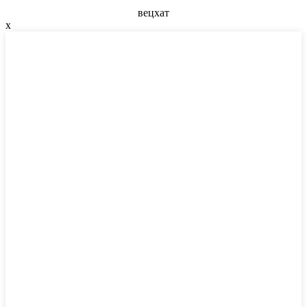
вецхат
x