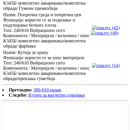
К345Б/ комплетно заваривање/комплетна
обрада/ Гумени премаз/боја
Назив: Попречна греда и попречна цев
Функција: користи се за подизање и
подупирање бочних плоча
Тип: 240/610 Вибрационо сито
Компонента / Материјали / величина / опис
К345Б/ комплетно заваривање/комплетна
обрада/ фарбање
Назив: Кутија за храну
Функција: користи се за унос материјала
Тип: 240/610 Вибрационо сито
Компонента / Материјали / величина / опис
К345Б/ комплетно заваривање/комплетна
обрада/превлака гуме/боја
Претходно:
300-610 екран
Следеће:
Кутија за магнетно одвајање