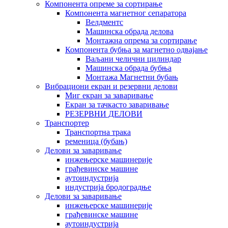
Компонента опреме за сортирање
Компонента магнетног сепаратора
Велдментс
Машинска обрада делова
Монтажна опрема за сортирање
Компонента бубња за магнетно одвајање
Ваљани челични цилиндар
Машинска обрада бубња
Монтажа Магнетни бубањ
Вибрациони екран и резервни делови
Миг екран за заваривање
Екран за тачкасто заваривање
РЕЗЕРВНИ ДЕЛОВИ
Транспортер
Транспортна трака
ременица (бубањ)
Делови за заваривање
инжењерске машинерије
грађевинске машине
аутоиндустрија
индустрија бродоградње
Делови за заваривање
инжењерске машинерије
грађевинске машине
аутоиндустрија