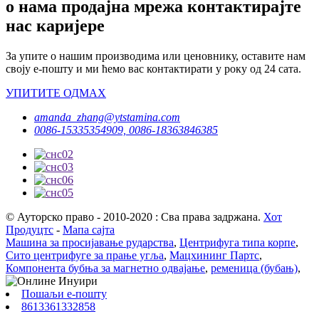
о нама продајна мрежа контактирајте
нас каријере
За упите о нашим производима или ценовнику, оставите нам
своју е-пошту и ми ћемо вас контактирати у року од 24 сата.
УПИТИТЕ ОДМАХ
amanda_zhang@ytstamina.com
0086-15335354909, 0086-18363846385
© Ауторско право - 2010-2020 : Сва права задржана.
Хот
Продуцтс
-
Мапа сајта
Машина за просијавање рударства
,
Центрифуга типа корпе
,
Сито центрифуге за прање угља
,
Мацхининг Партс
,
Компонента бубња за магнетно одвајање
,
ременица (бубањ)
,
Пошаљи е-пошту
8613361332858