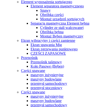
Element wyposażenia sortującego
Element separatora magnetycznego
Spawy
Obróbka części
Montaż urządzeń sortujących
Separacja magnetyczna Element bębna
Cylinder ze stali walcowanej
Obróbka bębna
Montaż Bęben magnetyczny
Ekran wibracyjny i części zamienne
Ekran spawania Mig
Ekran zgrzewania punktowego
CZĘŚCI ZAPASOWE
Przenośnik
Przenośnik taśmowy
Koło Pasowe (Bęben)
Części spawane
maszyny inżynieryjne
maszyny budowlane
przemysł samochodowy
przemysł stoczniowy
Części spawane
maszyny inżynieryjne
maszyny budowlane
przemysł samochodowy