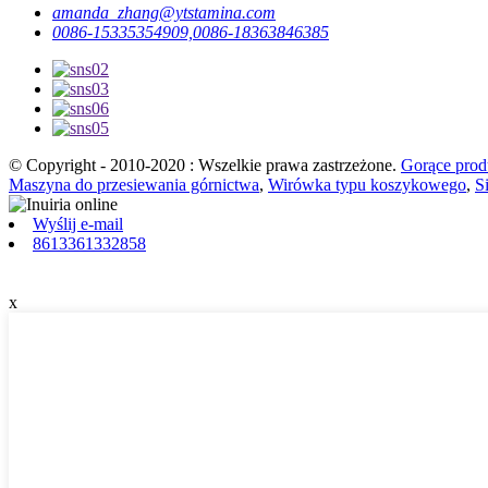
amanda_zhang@ytstamina.com
0086-15335354909,0086-18363846385
© Copyright - 2010-2020 : Wszelkie prawa zastrzeżone.
Gorące prod
Maszyna do przesiewania górnictwa
,
Wirówka typu koszykowego
,
S
Wyślij e-mail
8613361332858
x