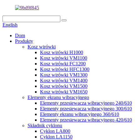
English
Dom
Produkty
Kosz wirówki
Kosz wirówki H1000
Kosz wirówki VM1100
Kosz wirówki FC1200
Kosz wirówki HFC1300
Kosz wirówki VM1300
Kosz wirówki VM1400
Kosz wirówki VM1500
Kosz wirówki VM1650
Elementy ekranu wibracyjnego
Elementy przesiewacza wibracyjnego 240/610
Elementy przesiewacza wibracyjnego 300/610
Elementy ekranu wibracyjnego 360/610
Elementy przesiewacza wibracyjnego 420/610
Składnik cyklonu
Cyklon LA800
Cyklon LA1150