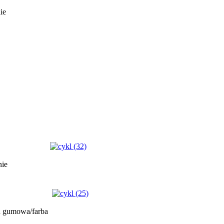
ie
nie
a gumowa/farba