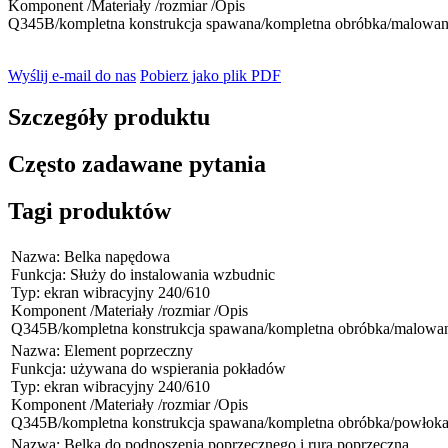
Komponent /Materiały /rozmiar /Opis
Q345B/kompletna konstrukcja spawana/kompletna obróbka/malowan
Wyślij e-mail do nas
Pobierz jako plik PDF
Szczegóły produktu
Często zadawane pytania
Tagi produktów
Nazwa: Belka napędowa
Funkcja: Służy do instalowania wzbudnic
Typ: ekran wibracyjny 240/610
Komponent /Materiały /rozmiar /Opis
Q345B/kompletna konstrukcja spawana/kompletna obróbka/malowa
Nazwa: Element poprzeczny
Funkcja: używana do wspierania pokładów
Typ: ekran wibracyjny 240/610
Komponent /Materiały /rozmiar /Opis
Q345B/kompletna konstrukcja spawana/kompletna obróbka/powłok
Nazwa: Belka do podnoszenia poprzecznego i rura poprzeczna