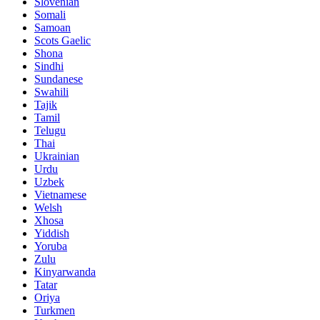
Slovenian
Somali
Samoan
Scots Gaelic
Shona
Sindhi
Sundanese
Swahili
Tajik
Tamil
Telugu
Thai
Ukrainian
Urdu
Uzbek
Vietnamese
Welsh
Xhosa
Yiddish
Yoruba
Zulu
Kinyarwanda
Tatar
Oriya
Turkmen