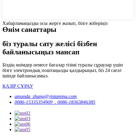
Хабарламаңызды осы жерге жазып, бізге жіберіңіз
Өнім санаттары
біз туралы сату желісі бізбен
байланысыңыз мансап
Біздің өнімдер немесе бағалар тізімі туралы сұраулар үшін
бізге электрондық поштаңызды қалдырыңыз, біз 24 сағат
ішінде байланысамыз.
ҚАЗІР СҰРАУ
amanda_zhang@ytstamina.com
0086-15335354909，0086-18363846385