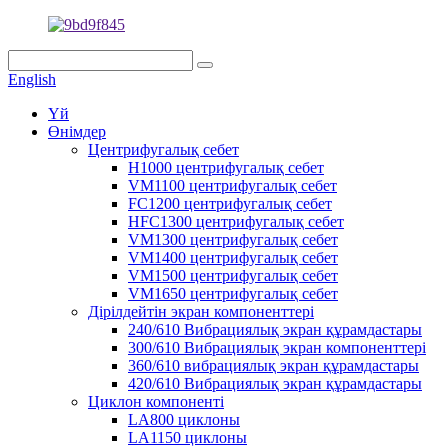
English
Үй
Өнімдер
Центрифугалық себет
H1000 центрифугалық себет
VM1100 центрифугалық себет
FC1200 центрифугалық себет
HFC1300 центрифугалық себет
VM1300 центрифугалық себет
VM1400 центрифугалық себет
VM1500 центрифугалық себет
VM1650 центрифугалық себет
Дірілдейтін экран компоненттері
240/610 Вибрациялық экран құрамдастары
300/610 Вибрациялық экран компоненттері
360/610 вибрациялық экран құрамдастары
420/610 Вибрациялық экран құрамдастары
Циклон компоненті
LA800 циклоны
LA1150 циклоны