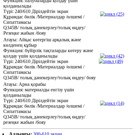
Функция: палубаларды қолдау үшін
қолданылады
Түрі: 240/610 Дірілдейтін экран
Құрамдас бөлік /Материалдар /өлшемі /
Сипаттамасы
Q345B/ толық дәнекерлеу/толық өңдеу/
Резеңке жабын /бояу
Атауы: Айқас көтергіш арқалық және
көлденең құбыр
Функция: бүйірлік тақталарды көтеру және
қолдау үшін қолданылады
Түрі: 240/610 Дірілдейтін экран
Құрамдас бөлік /Материалдар /өлшемі /
Сипаттамасы
Q345B/ толық дәнекерлеу/толық өңдеу/ бояу
Атауы: Арна қорабы
Функция: материалды енгізу үшін
қолданылады
Түрі: 240/610 Дірілдейтін экран
Құрамдас бөлік /Материалдар /өлшемі /
Сипаттамасы
Q345B/ толық дәнекерлеу/толық өңдеу/
резеңке жабын /бояу
Алдыңғы:
300-610 экран