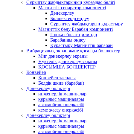
Сұрыптау жабдықтарының құрамдас бөлігі
Магниттік сепаратор компоненті
Дәнекерлеу
Бөлшектерді өңдеу
Сұрыптау жабдықтарын құрастыру
Магниттік бөлу Барабан компоненті
Прокат болат цилиндр
Барабанды өңдеу
Құрастыру Магниттік барабан
Вибрациялық экран және қосалқы бөлшектер
Миг дәнекерлеу экраны
Нүктелік дәнекерлеу экраны
ҚОСЫМША БӨЛШЕКТЕР
Конвейер
Конвейер таспасы
Белдік шкив (барабан)
Дәнекерлеу бөліктері
инженерлік машиналар
құрылыс машиналары
автомобиль өнеркәсібі
кеме жасау өнеркәсібі
Дәнекерлеу бөліктері
инженерлік машиналар
құрылыс машиналары
автомобиль өнеркәсібі