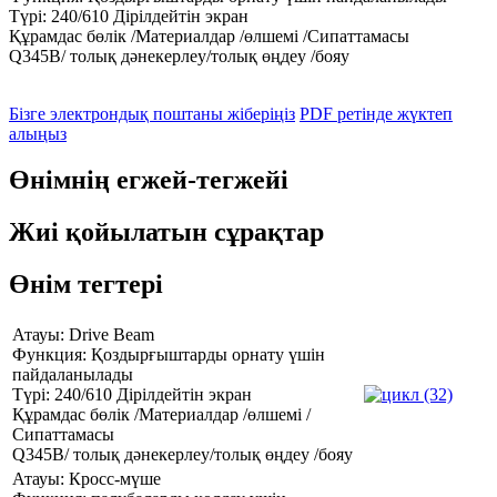
Түрі: 240/610 Дірілдейтін экран
Құрамдас бөлік /Материалдар /өлшемі /Сипаттамасы
Q345B/ толық дәнекерлеу/толық өңдеу /бояу
Бізге электрондық поштаны жіберіңіз
PDF ретінде жүктеп
алыңыз
Өнімнің егжей-тегжейі
Жиі қойылатын сұрақтар
Өнім тегтері
Атауы: Drive Beam
Функция: Қоздырғыштарды орнату үшін
пайдаланылады
Түрі: 240/610 Дірілдейтін экран
Құрамдас бөлік /Материалдар /өлшемі /
Сипаттамасы
Q345B/ толық дәнекерлеу/толық өңдеу /бояу
Атауы: Кросс-мүше