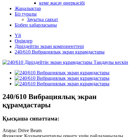
кеме жасау өнеркәсібі
Жаңалықтар
Біз туралы
Зауытқа саяхат
Бізбен хабарласыңы
Үй
Өнімдер
Дірілдейтін экран компоненттері
240/610 Вибрациялық экран құрамдастары
240/610 Вибрациялық экран
құрамдастары
Қысқаша сипаттама:
Атауы: Drive Beam
Функция: Қоздырғыштарды орнату үшін пайдаланылады