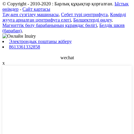
© Copyright - 2010-2020 : Барлық құқықтар қорғалған.
Ыстық
өнімдер
-
Сайт картасы
Тау-кен сүзгілеу машинасы
,
Себет түрі центрифуга
,
Көмірді
жууға арналған центрифуга елегі
,
Бөлшектерді өңдеу
,
Магниттік бөлу барабанының құрамдас бөлігі
,
Белдік шкив
(барабан)
,
Электрондық поштаны жіберу
8613361332858
wechat
x