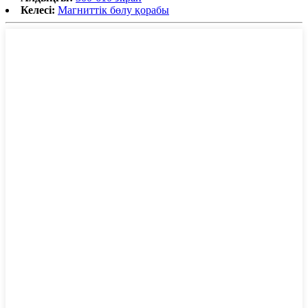
Келесі:
Магниттік бөлу қорабы