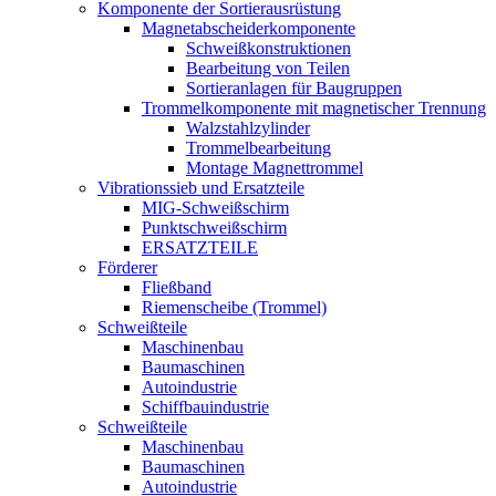
Komponente der Sortierausrüstung
Magnetabscheiderkomponente
Schweißkonstruktionen
Bearbeitung von Teilen
Sortieranlagen für Baugruppen
Trommelkomponente mit magnetischer Trennung
Walzstahlzylinder
Trommelbearbeitung
Montage Magnettrommel
Vibrationssieb und Ersatzteile
MIG-Schweißschirm
Punktschweißschirm
ERSATZTEILE
Förderer
Fließband
Riemenscheibe (Trommel)
Schweißteile
Maschinenbau
Baumaschinen
Autoindustrie
Schiffbauindustrie
Schweißteile
Maschinenbau
Baumaschinen
Autoindustrie