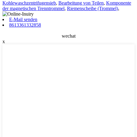
Kohlewaschzentrifugensieb
,
Bearbeitung von Teilen
,
Komponente
der magnetischen Trenntrommel
,
Riemenscheibe (Trommel)
,
E-Mail senden
8613361332858
wechat
x