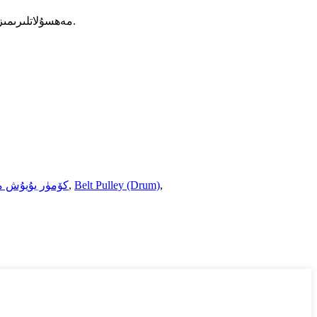
مەھسۇلاتلىرىمىز ياكى باھالىغۇچىلار ھەققىدە سۈرۈشتۈرۈش ئۈچۈن ئېلېكترونلۇق خەتلىرىڭىزنى بىزگە قالدۇرۇپ قويۇڭ ، بىز 24 سائەت ئىچىدە ئالاقىلىشىمىز.
,
Belt Pulley (Drum)
,
كۆمۈر يۇيۇش مە