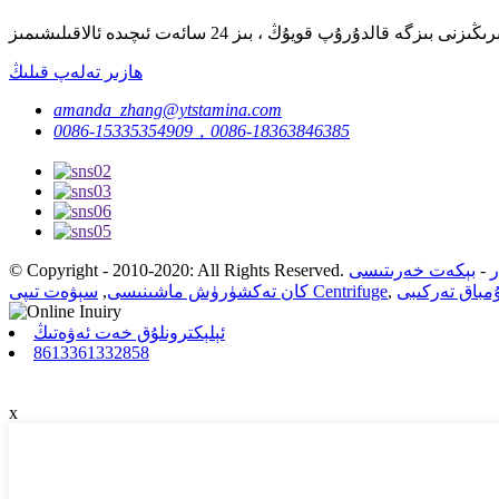
ھازىر تەلەپ قىلىڭ
amanda_zhang@ytstamina.com
0086-15335354909，0086-18363846385
ر
-
بېكەت خەرىتىسى
© Copyright - 2010-2020: All Rights Reserved.
ۇمباق تەركىبى
,
سېۋەت تىپى Centrifuge
كان تەكشۈرۈش ماشىنىسى
,
ئېلېكترونلۇق خەت ئەۋەتىڭ
8613361332858
x