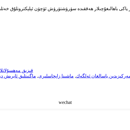
قىزىق مەھسۇلاتلا
ركىزىدىن ياسالغان ئەلگەك
,
ماشىنا زاپچاسلىرى
,
ماگنىتلىق ئايرىش د
wechat