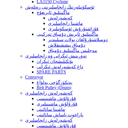
LA1150 Cyclone
ئۈسكۈنىلەرنىڭ زاپچاسلىرىنى رەتلەش
ماگنىتلىق ئايرىغۇچ
كەپشەرلەش
ماشىنا زاپچاسلىرى
قۇراشتۇرۇش ئۈسكۈنىلىرى
ماگنىتلىق ئايرىش دۇمباق تەركىبى
دومىلاشتۇرۇلغان پولات سىلىندىر
دۇمباق پىششىقلاش
مەجلىس ماگنىتلىق دۇمباق
تەۋرىنىش ئېكرانى ۋە زاپچاسلىرى
يۆتكىلىشچان ئېكران
داغ كەپشەرلەش ئېكرانى
SPARE PARTS
Conveyor
يەتكۈزگۈچى بەلۋاغ
Belt Pulley (Drum)
كەپشەرلەش زاپچاسلىرى
قۇرۇلۇش ماشىنىسى
قۇرۇلۇش ماشىنىلىرى
ماشىنا سانائىتى
پاراخوت ياساش سانائىتى
كەپشەرلەش زاپچاسلىرى
قۇرۇلۇش ماشىنىسى