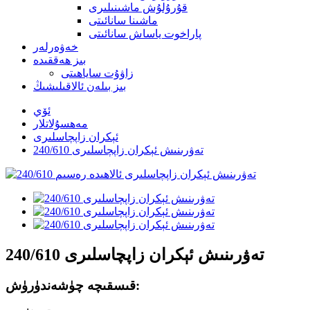
قۇرۇلۇش ماشىنىلىرى
ماشىنا سانائىتى
پاراخوت ياساش سانائىتى
خەۋەرلەر
بىز ھەققىدە
زاۋۇت ساياھىتى
بىز بىلەن ئالاقىلىشىڭ
ئۆي
مەھسۇلاتلار
ئېكران زاپچاسلىرى
240/610 تەۋرىنىش ئېكران زاپچاسلىرى
240/610 تەۋرىنىش ئېكران زاپچاسلىرى
قىسقىچە چۈشەندۈرۈش: