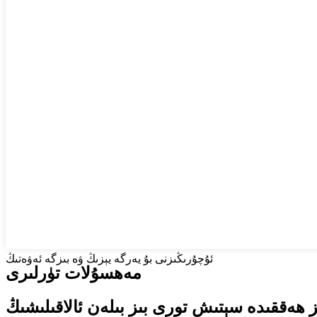
ئۇچۇرىڭىزنى بۇ يەرگە يېزىڭ ۋە بىزگە ئەۋەتىڭ
مەھسۇلات تۈرلىرى
ز ھەققىدە سېتىش تورى بىز بىلەن ئالاقىلىشىڭ