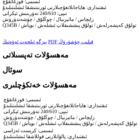
ئىسمى: قوزغاتقۇچ
ئىقتىدارى: ھاياجانلانغۇچىلارنى ئورنىتىشقا ئىشلىتىلىدۇ
تىپى: 240/610 تەۋرىنىش ئېكرانى
زاپچاس / ماتېرىيال / چوڭلۇق / چۈشەندۈرۈش
Q345B / تولۇق كەپشەرلەش / تولۇق پىششىقلاپ ئىشلەش / بوياش
PDF قىلىپ چۈشۈرۈڭ
بىزگە ئېلخەت ئەۋەتىڭ
مەھسۇلات تەپسىلاتى
سوئال
مەھسۇلات خەتكۈچلىرى
ئىسمى: قوزغاتقۇچ
ئىقتىدارى: ھاياجانلانغۇچىلارنى ئورنىتىشقا ئىشلىتىلىدۇ
تىپى: 240/610 تەۋرىنىش ئېكرانى
زاپچاس / ماتېرىيال / چوڭلۇق / چۈشەندۈرۈش
Q345B / تولۇق كەپشەرلەش / تولۇق پىششىقلاپ ئىشلەش / بوياش
ئىسمى: كرېست ئەزاسى
ئىقتىدارى: پالۋانلارنى قوللاشقا ئىشلىتىلىدۇ