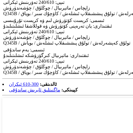
تىپى: 240/610 تەۋرىنىش ئېكرانى
زاپچاس / ماتېرىيال / چوڭلۇق / چۈشەندۈرۈش
ق كەپشەرلەش / تولۇق پىششىقلاپ ئىشلەش / كاۋچۇك سىر / بوياق
ئىسمى: كرېست كۆتۈرۈش لىم ۋە كرېست تۇرۇبىسى
ئىقتىدارى: يان تەرەپنى كۆتۈرۈش ۋە قوللاشقا ئىشلىتىلىدۇ
تىپى: 240/610 تەۋرىنىش ئېكرانى
زاپچاس / ماتېرىيال / چوڭلۇق / چۈشەندۈرۈش
Q345B / تولۇق كەپشەرلەش / تولۇق پىششىقلاپ ئىشلەش / بوياش
ئىسمى: يەم ساندۇقى
ئىقتىدارى: ماتېرىيال كىرگۈزۈشكە ئىشلىتىلىدۇ
تىپى: 240/610 تەۋرىنىش ئېكرانى
زاپچاس / ماتېرىيال / چوڭلۇق / چۈشەندۈرۈش
ق كەپشەرلەش / تولۇق پىششىقلاپ ئىشلەش / كاۋچۇك سىر / بوياق
ئالدىنقى:
300-610 ئېكران
كېيىنكى:
ماگنىتلىق ئايرىش ساندۇقى