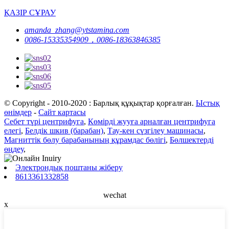
ҚАЗІР СҰРАУ
amanda_zhang@ytstamina.com
0086-15335354909，0086-18363846385
© Copyright - 2010-2020 : Барлық құқықтар қорғалған.
Ыстық
өнімдер
-
Сайт картасы
Себет түрі центрифуга
,
Көмірді жууға арналған центрифуга
елегі
,
Белдік шкив (барабан)
,
Тау-кен сүзгілеу машинасы
,
Магниттік бөлу барабанының құрамдас бөлігі
,
Бөлшектерді
өңдеу
,
Электрондық поштаны жіберу
8613361332858
wechat
x