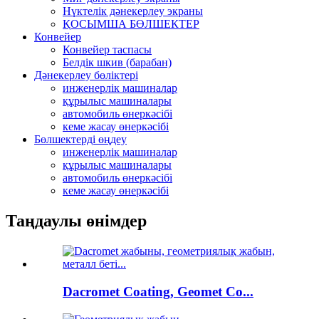
Нүктелік дәнекерлеу экраны
ҚОСЫМША БӨЛШЕКТЕР
Конвейер
Конвейер таспасы
Белдік шкив (барабан)
Дәнекерлеу бөліктері
инженерлік машиналар
құрылыс машиналары
автомобиль өнеркәсібі
кеме жасау өнеркәсібі
Бөлшектерді өңдеу
инженерлік машиналар
құрылыс машиналары
автомобиль өнеркәсібі
кеме жасау өнеркәсібі
Таңдаулы өнімдер
Dacromet Coating, Geomet Co...