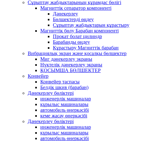
Сұрыптау жабдықтарының құрамдас бөлігі
Магниттік сепаратор компоненті
Дәнекерлеу
Бөлшектерді өңдеу
Сұрыптау жабдықтарын құрастыру
Магниттік бөлу Барабан компоненті
Прокат болат цилиндр
Барабанды өңдеу
Құрастыру Магниттік барабан
Вибрациялық экран және қосалқы бөлшектер
Миг дәнекерлеу экраны
Нүктелік дәнекерлеу экраны
ҚОСЫМША БӨЛШЕКТЕР
Конвейер
Конвейер таспасы
Белдік шкив (барабан)
Дәнекерлеу бөліктері
инженерлік машиналар
құрылыс машиналары
автомобиль өнеркәсібі
кеме жасау өнеркәсібі
Дәнекерлеу бөліктері
инженерлік машиналар
құрылыс машиналары
автомобиль өнеркәсібі