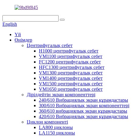
English
Үй
Өнімдер
Центрифугалық себет
H1000 центрифугалық себет
VM1100 центрифугалық себет
FC1200 центрифугалық себет
HFC1300 центрифугалық себет
VM1300 центрифугалық себет
VM1400 центрифугалық себет
VM1500 центрифугалық себет
VM1650 центрифугалық себет
Дірілдейтін экран компоненттері
240/610 Вибрациялық экран құрамдастары
300/610 Вибрациялық экран компоненттері
360/610 вибрациялық экран құрамдастары
420/610 Вибрациялық экран құрамдастары
Циклон компоненті
LA800 циклоны
LA1150 циклоны