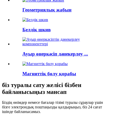
Геометриялық жабын
Белдік шкив
Ауыр өнеркәсіп дәнекерлеу ...
Магниттік бөлу қорабы
біз туралы сату желісі бізбен
байланысыңыз мансап
Біздің өнімдер немесе бағалар тізімі туралы сұраулар үшін
бізге электрондық поштаңызды қалдырыңыз, біз 24 сағат
ішінде байланысамыз.