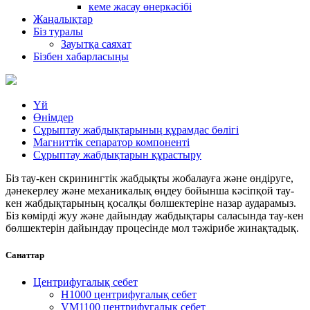
кеме жасау өнеркәсібі
Жаңалықтар
Біз туралы
Зауытқа саяхат
Бізбен хабарласыңы
Үй
Өнімдер
Сұрыптау жабдықтарының құрамдас бөлігі
Магниттік сепаратор компоненті
Сұрыптау жабдықтарын құрастыру
Біз тау-кен скринингтік жабдықты жобалауға және өндіруге,
дәнекерлеу және механикалық өңдеу бойынша кәсіпқой тау-
кен жабдықтарының қосалқы бөлшектеріне назар аударамыз.
Біз көмірді жуу және дайындау жабдықтары саласында тау-кен
бөлшектерін дайындау процесінде мол тәжірибе жинақтадық.
Санаттар
Центрифугалық себет
H1000 центрифугалық себет
VM1100 центрифугалық себет