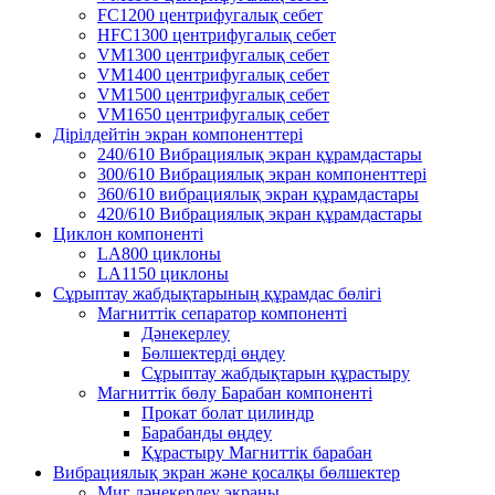
FC1200 центрифугалық себет
HFC1300 центрифугалық себет
VM1300 центрифугалық себет
VM1400 центрифугалық себет
VM1500 центрифугалық себет
VM1650 центрифугалық себет
Дірілдейтін экран компоненттері
240/610 Вибрациялық экран құрамдастары
300/610 Вибрациялық экран компоненттері
360/610 вибрациялық экран құрамдастары
420/610 Вибрациялық экран құрамдастары
Циклон компоненті
LA800 циклоны
LA1150 циклоны
Сұрыптау жабдықтарының құрамдас бөлігі
Магниттік сепаратор компоненті
Дәнекерлеу
Бөлшектерді өңдеу
Сұрыптау жабдықтарын құрастыру
Магниттік бөлу Барабан компоненті
Прокат болат цилиндр
Барабанды өңдеу
Құрастыру Магниттік барабан
Вибрациялық экран және қосалқы бөлшектер
Миг дәнекерлеу экраны