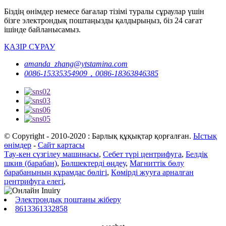
Біздің өнімдер немесе бағалар тізімі туралы сұраулар үшін
бізге электрондық поштаңызды қалдырыңыз, біз 24 сағат
ішінде байланысамыз.
ҚАЗІР СҰРАУ
amanda_zhang@ytstamina.com
0086-15335354909，0086-18363846385
© Copyright - 2010-2020 : Барлық құқықтар қорғалған.
Ыстық
өнімдер
-
Сайт картасы
Тау-кен сүзгілеу машинасы
,
Себет түрі центрифуга
,
Белдік
шкив (барабан)
,
Бөлшектерді өңдеу
,
Магниттік бөлу
барабанының құрамдас бөлігі
,
Көмірді жууға арналған
центрифуга елегі
,
Электрондық поштаны жіберу
8613361332858