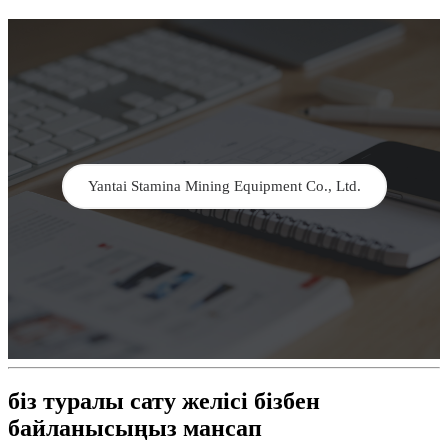
Yantai Stamina Mining Equipment Co., Ltd.
біз туралы сату желісі бізбен
байланысыңыз мансап