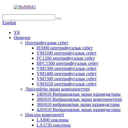
English
Үй
Өнімдер
Центрифугалық себет
H1000 центрифугалық себет
VM1100 центрифугалық себет
FC1200 центрифугалық себет
HFC1300 центрифугалық себет
VM1300 центрифугалық себет
VM1400 центрифугалық себет
VM1500 центрифугалық себет
VM1650 центрифугалық себет
Дірілдейтін экран компоненттері
240/610 Вибрациялық экран құрамдастары
300/610 Вибрациялық экран компоненттері
360/610 вибрациялық экран құрамдастары
420/610 Вибрациялық экран құрамдастары
Циклон компоненті
LA800 циклоны
LA1150 циклоны