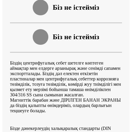
Біз не істейміз
Біз не істейміз
Біздің центрифугалық себет шетелге көптеген
аймақтар мен елдерге арзанырақ және сенімді сапамен
экспортталады. Біздің дәл електен өткізетін
пластиналар мен центрифугалық себеттер коррозияға
төзімділік, тозуға төзімділік, көмірді жуу тиімділігі мен
қызмет ету мерзімі бойынша тамаша өнімділікпен
304/316 SS сына сымынан жасалған.
Магниттік барабан және ДІРІЛГЕН БАНАН ЭКРАНЫ
да біздің қалыпты өнімдеріміз, олардың барлығын
теңшеуге болады.
Бізде дәнекерлеудің халықаралық стандарты (DIN