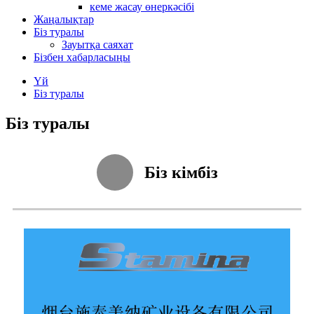
кеме жасау өнеркәсібі
Жаңалықтар
Біз туралы
Зауытқа саяхат
Бізбен хабарласыңы
Үй
Біз туралы
Біз туралы
Біз кімбіз