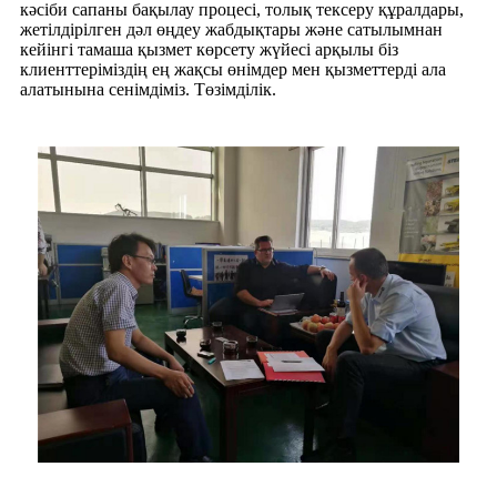
кәсіби сапаны бақылау процесі, толық тексеру құралдары,
жетілдірілген дәл өңдеу жабдықтары және сатылымнан
кейінгі тамаша қызмет көрсету жүйесі арқылы біз
клиенттеріміздің ең жақсы өнімдер мен қызметтерді ала
алатынына сенімдіміз. Төзімділік.