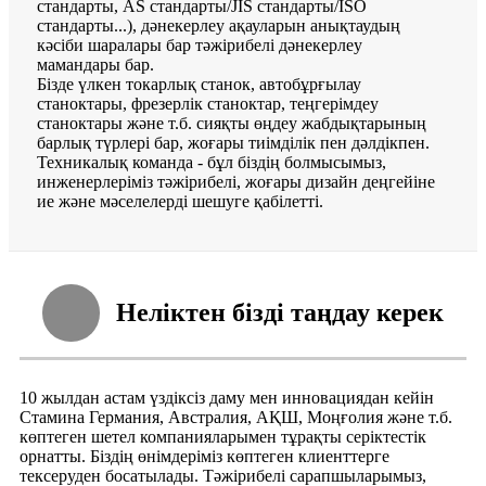
стандарты, AS стандарты/JIS стандарты/ISO
стандарты...), дәнекерлеу ақауларын анықтаудың
кәсіби шаралары бар тәжірибелі дәнекерлеу
мамандары бар.
Бізде үлкен токарлық станок, автобұрғылау
станоктары, фрезерлік станоктар, теңгерімдеу
станоктары және т.б. сияқты өңдеу жабдықтарының
барлық түрлері бар, жоғары тиімділік пен дәлдікпен.
Техникалық команда - бұл біздің болмысымыз,
инженерлеріміз тәжірибелі, жоғары дизайн деңгейіне
ие және мәселелерді шешуге қабілетті.
Неліктен бізді таңдау керек
10 жылдан астам үздіксіз даму мен инновациядан кейін
Стамина Германия, Австралия, АҚШ, Моңғолия және т.б.
көптеген шетел компанияларымен тұрақты серіктестік
орнатты. Біздің өнімдеріміз көптеген клиенттерге
тексеруден босатылады. Тәжірибелі сарапшыларымыз,