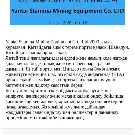
Yantai Stamina Mining Equipment Co., Ltd 2009 жылы
құрылған, Қытайдағы ашық терезе порты қаласы Шаньдун,
Янтай қаласында орналасқан.
Янтай теңіз жағалауындағы әдемі және дамып келе жатқан
қала, мұнда бізде толық жеткізу тізбегі бар, трафик
дамыған, Янтай порты мен Циндао порты бүкіл әлемге
жөнелтуге өте ыңғайлы. Біз еркін сауда аймағында (FTA)
орналасқанбыз, үкімет экспортты ынталандыру үшін
көптеген жеңілдіктер саясатын береді.
Біз тау-кен скринингтік жабдықты жобалауға және
өндіруге, дәнекерлеу және механикалық өңдеу бойынша
кәсіпқой тау-кен жабдықтарының қосалқы бөлшектеріне
назар аударамыз. Біз көмірді жуу және дайындау
жабдықтары саласында тау-кен бөлшектерін дайындау
процесінде мол тәжірибе жинақтадық.