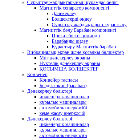
Сұрыптау жабдықтарының құрамдас бөлігі
Магниттік сепаратор компоненті
Дәнекерлеу
Бөлшектерді өңдеу
Сұрыптау жабдықтарын құрастыру
Магниттік бөлу Барабан компоненті
Прокат болат цилиндр
Барабанды өңдеу
Құрастыру Магниттік барабан
Вибрациялық экран және қосалқы бөлшектер
Миг дәнекерлеу экраны
Нүктелік дәнекерлеу экраны
ҚОСЫМША БӨЛШЕКТЕР
Конвейер
Конвейер таспасы
Белдік шкив (барабан)
Дәнекерлеу бөліктері
инженерлік машиналар
құрылыс машиналары
автомобиль өнеркәсібі
кеме жасау өнеркәсібі
Дәнекерлеу бөліктері
инженерлік машиналар
құрылыс машиналары
автомобиль өнеркәсібі