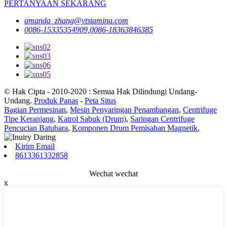
PERTANYAAN SEKARANG
amanda_zhang@ytstamina.com
0086-15335354909,0086-18363846385
© Hak Cipta - 2010-2020 : Semua Hak Dilindungi Undang-
Undang.
Produk Panas
-
Peta Situs
Bagian Permesinan
,
Mesin Penyaringan Penambangan
,
Centrifuge
Tipe Keranjang
,
Katrol Sabuk (Drum)
,
Saringan Centrifuge
Pencucian Batubara
,
Komponen Drum Pemisahan Magnetik
,
Kirim Email
8613361332858
Wechat wechat
x