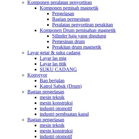
Komponen peralatan penyortiran
Komponen pemisah magnetik
Pengelasan
Bagian permesinan
Peralatan penyortiran perakitan
Komponen Drum pemisahan magnetik
Silinder baja yang digulung
Pemesinan drum
Perakitan drum magnetik
Layar getar & suku cadang
Layar las mig
Layar las titik
SUKU CADANG
Konveyor
Ban berjalan
Katrol Sabuk (Drum)
Bagian pengelasan
mesin teknik
mesin konstruksi
industri otomotif
industri pembuatan kapal
Bagian pengelasan
mesin teknik
mesin konstruksi
industri otomotif