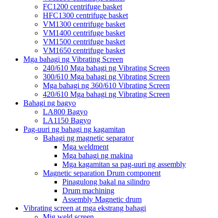
FC1200 centrifuge basket
HFC1300 centrifuge basket
VM1300 centrifuge basket
VM1400 centrifuge basket
VM1500 centrifuge basket
VM1650 centrifuge basket
Mga bahagi ng Vibrating Screen
240/610 Mga bahagi ng Vibrating Screen
300/610 Mga bahagi ng Vibrating Screen
Mga bahagi ng 360/610 Vibrating Screen
420/610 Mga bahagi ng Vibrating Screen
Bahagi ng bagyo
LA800 Bagyo
LA1150 Bagyo
Pag-uuri ng bahagi ng kagamitan
Bahagi ng magnetic separator
Mga weldment
Mga bahagi ng makina
Mga kagamitan sa pag-uuri ng assembly
Magnetic separation Drum component
Pinagulong bakal na silindro
Drum machining
Assembly Magnetic drum
Vibrating screen at mga ekstrang bahagi
Mig weld screen