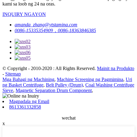
kami sa loob ng 24 na oras.
INQUIRY NGAYON
amanda_zhang@ytstamina.com
0086-15335354909，0086-18363846385
© Copyright - 2010-2020 : All Rights Reserved.
Mainit na Produkto
-
Sitemap
Mga Bahagi ng Machining
,
Machine Screening ng Pagmimina
,
Uri
ng Basket Centrifuge
,
Belt Pulley (Drum)
,
Coal Washing Centrifuge
Sieve
,
Magnetic Separation Drum Component
,
Magpadala ng Email
8613361332858
wechat
x