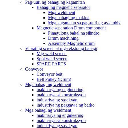
Pag-uuri ng bahagi ng kagamitan
Bahagi ng magnetic separator
Mga weldment
Mga bahagi ng makina
Mga kagamitan sa pag-uuri ng assembly
Magnetic separation Drum component
Pinagulong bakal na silindro
Drum machining
Assembly Magnetic drum
Vibrating screen at mga ekstrang bahagi
Mig weld screen
Spot weld screen
SPARE PARTS
Conveyor
Conveyor belt
Belt Pulley (Drum)
Mga bahagi ng weldment
makinarya ng engineering
makinarya sa konstruksyon
industriya ng sasakyan
industriya ng paggawa ng barko
Mga bahagi ng weldment
makinarya ng engineering
makinarya sa konstruksyon
industriya ng sasakyan