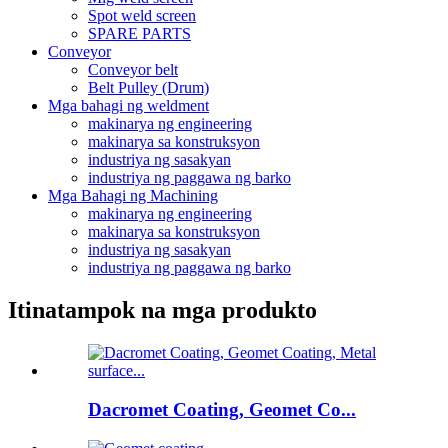
Spot weld screen
SPARE PARTS
Conveyor
Conveyor belt
Belt Pulley (Drum)
Mga bahagi ng weldment
makinarya ng engineering
makinarya sa konstruksyon
industriya ng sasakyan
industriya ng paggawa ng barko
Mga Bahagi ng Machining
makinarya ng engineering
makinarya sa konstruksyon
industriya ng sasakyan
industriya ng paggawa ng barko
Itinatampok na mga produkto
Dacromet Coating, Geomet Co...