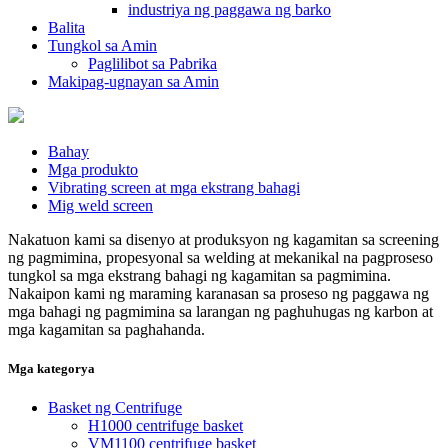
industriya ng paggawa ng barko
Balita
Tungkol sa Amin
Paglilibot sa Pabrika
Makipag-ugnayan sa Amin
Bahay
Mga produkto
Vibrating screen at mga ekstrang bahagi
Mig weld screen
Nakatuon kami sa disenyo at produksyon ng kagamitan sa screening
ng pagmimina, propesyonal sa welding at mekanikal na pagproseso
tungkol sa mga ekstrang bahagi ng kagamitan sa pagmimina.
Nakaipon kami ng maraming karanasan sa proseso ng paggawa ng
mga bahagi ng pagmimina sa larangan ng paghuhugas ng karbon at
mga kagamitan sa paghahanda.
Mga kategorya
Basket ng Centrifuge
H1000 centrifuge basket
VM1100 centrifuge basket