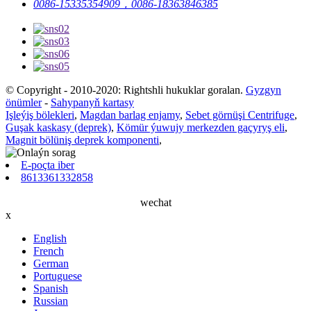
0086-15335354909，0086-18363846385
© Copyright - 2010-2020: Rightshli hukuklar goralan.
Gyzgyn
önümler
-
Sahypanyň kartasy
Işleýiş bölekleri
,
Magdan barlag enjamy
,
Sebet görnüşi Centrifuge
,
Guşak kaskasy (deprek)
,
Kömür ýuwujy merkezden gaçyryş eli
,
Magnit bölüniş deprek komponenti
,
E-poçta iber
8613361332858
wechat
x
English
French
German
Portuguese
Spanish
Russian