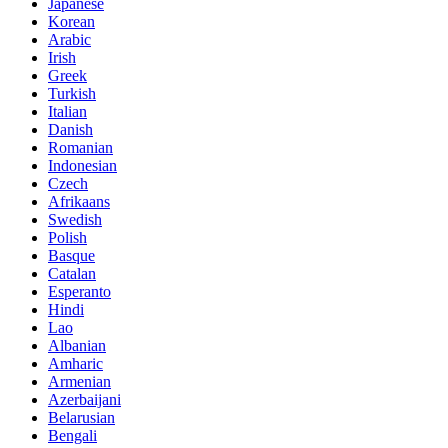
Japanese
Korean
Arabic
Irish
Greek
Turkish
Italian
Danish
Romanian
Indonesian
Czech
Afrikaans
Swedish
Polish
Basque
Catalan
Esperanto
Hindi
Lao
Albanian
Amharic
Armenian
Azerbaijani
Belarusian
Bengali