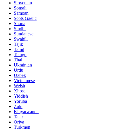
Slovenian
Somali
Samoan
Scots Gaelic
Shona
Sindhi
Sundanese
Swahili
Tajik
Tamil
Telugu
Thai
Ukrainian
Urdu
Uzbek
Vietnamese
Welsh
Xhosa
Yiddish
Yoruba
Zulu
Kinyarwanda
Tatar
Oriya
Turkmen