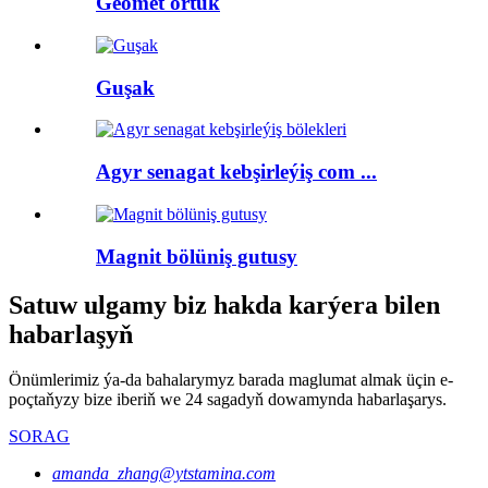
Geomet örtük
Guşak
Agyr senagat kebşirleýiş com ...
Magnit bölüniş gutusy
Satuw ulgamy biz hakda karýera bilen
habarlaşyň
Önümlerimiz ýa-da bahalarymyz barada maglumat almak üçin e-
poçtaňyzy bize iberiň we 24 sagadyň dowamynda habarlaşarys.
SORAG
amanda_zhang@ytstamina.com