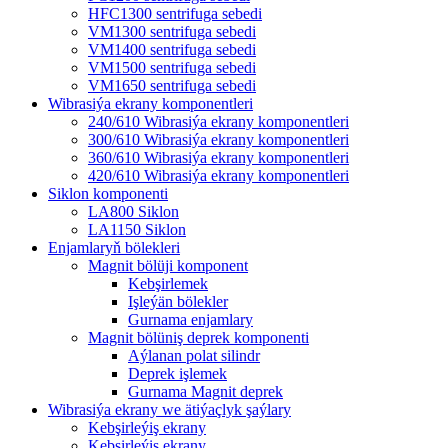
HFC1300 sentrifuga sebedi
VM1300 sentrifuga sebedi
VM1400 sentrifuga sebedi
VM1500 sentrifuga sebedi
VM1650 sentrifuga sebedi
Wibrasiýa ekrany komponentleri
240/610 Wibrasiýa ekrany komponentleri
300/610 Wibrasiýa ekrany komponentleri
360/610 Wibrasiýa ekrany komponentleri
420/610 Wibrasiýa ekrany komponentleri
Siklon komponenti
LA800 Siklon
LA1150 Siklon
Enjamlaryň bölekleri
Magnit bölüji komponent
Kebşirlemek
Işleýän bölekler
Gurnama enjamlary
Magnit bölüniş deprek komponenti
Aýlanan polat silindr
Deprek işlemek
Gurnama Magnit deprek
Wibrasiýa ekrany we ätiýaçlyk şaýlary
Kebşirleýiş ekrany
Kebşirleýiş ekrany