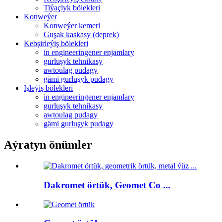
Tiýaçlyk bölekleri
Konweýer
Konweýer kemeri
Guşak kaskasy (deprek)
Kebşirleýiş bölekleri
in engineeringener enjamlary
gurluşyk tehnikasy
awtoulag pudagy
gämi gurluşyk pudagy
Işleýiş bölekleri
in engineeringener enjamlary
gurluşyk tehnikasy
awtoulag pudagy
gämi gurluşyk pudagy
Aýratyn önümler
Dakromet örtük, Geomet Co ...