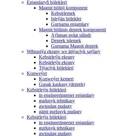
Enjamlaryň bölekleri
Magnit bölüji komponent
Kebşirlemek
Işleýän bölekler
Gurnama enjamlary
Magnit bölüniş deprek komponenti
Aýlanan polat silindr
Deprek işlemek
Gurnama Magnit deprek
Wibrasiýa ekrany we ätiýaçlyk şaýlary
Kebşirleýiş ekrany
Kebşirleýiş ekrany
Tiýaçlyk bölekleri
Konweýer
Konweýer kemeri
Guşak kaskasy (deprek)
Kebşirleýiş bölekleri
in engineeringener enjamlary
gurluşyk tehnikasy
awtoulag pudagy
gämi gurluşyk pudagy
Kebşirleýiş bölekleri
in engineeringener enjamlary
gurluşyk tehnikasy
awtoulag pudagy