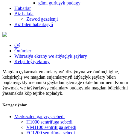
gämi gurluşyk pudagy
Habarlar
Biz hakda
Zawod gezelenji
Biz bilen habarlaşyň
Öý
Önümler
Wibrasiýa ekrany we ätiýaçlyk şaýlary
Kebşirleýiş ekrany
Magdan çykarmak enjamlarynyň dizaýnyna we önümçiligine,
kebşirleýiş we magdan enjamlarynyň ätiýaçlyk şaýlary bilen
baglanyşykly mehaniki gaýtadan işlemäge ökde hünärmen. Kömür
ýuwmak we taýýarlaýyş enjamlary pudagynda magdan böleklerini
ýasamakda köp tejribe topladyk.
Kategoriýalar
Merkezden gaçyryş sebedi
H1000 sentrifuga sebedi
VM1100 sentrifuga sebedi
FC1200 sentrifuga sebedi