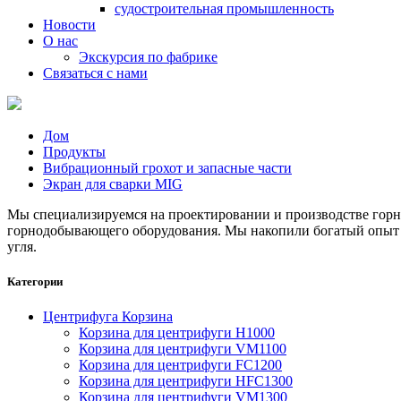
судостроительная промышленность
Новости
О нас
Экскурсия по фабрике
Связаться с нами
Дом
Продукты
Вибрационный грохот и запасные части
Экран для сварки MIG
Мы специализируемся на проектировании и производстве горн
горнодобывающего оборудования. Мы накопили богатый опыт 
угля.
Категории
Центрифуга Корзина
Корзина для центрифуги H1000
Корзина для центрифуги VM1100
Корзина для центрифуги FC1200
Корзина для центрифуги HFC1300
Корзина для центрифуги VM1300