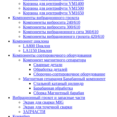
Корзина для центрифуги VM1400
Корзина для центрифуги VM1500
Корзина для центрифуги VM1650
Компоненты вибрационного грохота
Компоненты вибросита 240/610
Компоненты вибросита 300/610
Компоненты вибрационного сита 360/610
Компоненты вибрационного грохота 420/610
Компонент циклона
LA800 Циклон
LA1150 Циклон
Компоненты сортировочного оборудования
Компонент магнитного сепаратора
Сварные детали
Обработка деталей
Сборочно-сортировочное оборудование
Магнитная сепарация Барабанный компонент
Стальной катаный цилиндр
Барабанная обработка
Сборка Магнитный барабан
Вибрационный грохот и запасные части
Экран для сварки MIG
Экран для точечной сварки
ЗАПЧАСТИ
Конвейер