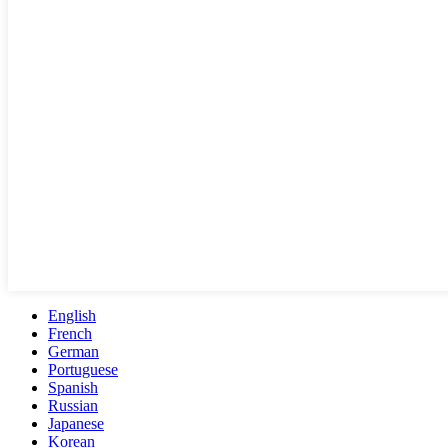
English
French
German
Portuguese
Spanish
Russian
Japanese
Korean