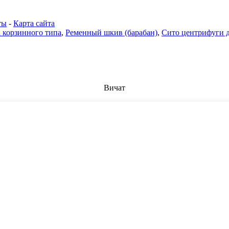
ты
-
Карта сайта
 корзинного типа
,
Ременный шкив (барабан)
,
Сито центрифуги 
Вичат