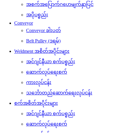
အစက်အပြောက်ဂဟေမျက်နှာပြင်
အပိုပစ္စည်း
Conveyor
Conveyor ခါးပတ်
Belt Pulley (ဒရမ်)
Weldment အစိတ်အပိုင်းများ
အင်ဂျင်နီယာ စက်ပစ္စည်း
ဆောက်လုပ်ရေးစက်
ကားလုပ်ငန်း
သင်္ဘောတည်ဆောက်ရေးလုပ်ငန်း
စက်အစိတ်အပိုင်းများ
အင်ဂျင်နီယာ စက်ပစ္စည်း
ဆောက်လုပ်ရေးစက်