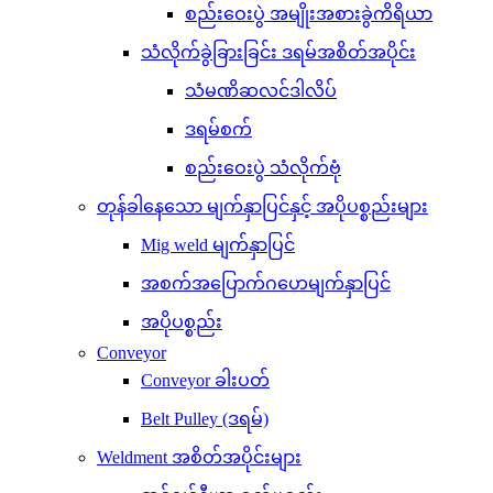
စည်းဝေးပွဲ အမျိုးအစားခွဲကိရိယာ
သံလိုက်ခွဲခြားခြင်း ဒရမ်အစိတ်အပိုင်း
သံမဏိဆလင်ဒါလိပ်
ဒရမ်စက်
စည်းဝေးပွဲ သံလိုက်ဗုံ
တုန်ခါနေသော မျက်နှာပြင်နှင့် အပိုပစ္စည်းများ
Mig weld မျက်နှာပြင်
အစက်အပြောက်ဂဟေမျက်နှာပြင်
အပိုပစ္စည်း
Conveyor
Conveyor ခါးပတ်
Belt Pulley (ဒရမ်)
Weldment အစိတ်အပိုင်းများ