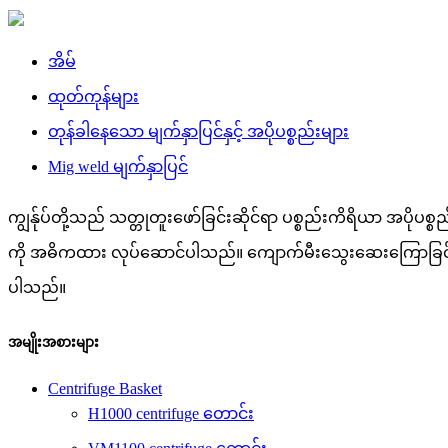
အိမ်
ထုတ်ကုန်များ
တုန်ခါနေသော မျက်နှာပြင်နှင့် အပိုပစ္စည်းများ
Mig weld မျက်နှာပြင်
ကျွန်ုပ်တို့သည် သတ္တုတူးဖော်ခြင်းဆိုင်ရာ ပစ္စည်းကိရိယာ အပိုပစ္စည
ကို အဓိကထား လုပ်ဆောင်ပါသည်။ ကျောက်မီးသွေးဆေးကြောခြင်းနှင့် 
ပါသည်။
အမျိုးအစားများ
Centrifuge Basket
H1000 centrifuge တောင်း