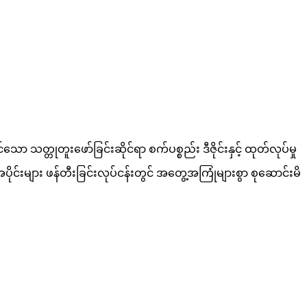
ော သတ္တုတူးဖော်ခြင်းဆိုင်ရာ စက်ပစ္စည်း ဒီဇိုင်းနှင့် ထုတ်လုပ်မှု
င်းများ ဖန်တီးခြင်းလုပ်ငန်းတွင် အတွေ့အကြုံများစွာ စုဆောင်းမိ