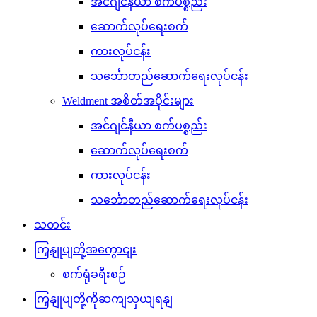
အင်ဂျင်နီယာ စက်ပစ္စည်း
ဆောက်လုပ်ရေးစက်
ကားလုပ်ငန်း
သင်္ဘောတည်ဆောက်ရေးလုပ်ငန်း
Weldment အစိတ်အပိုင်းများ
အင်ဂျင်နီယာ စက်ပစ္စည်း
ဆောက်လုပ်ရေးစက်
ကားလုပ်ငန်း
သင်္ဘောတည်ဆောက်ရေးလုပ်ငန်း
သတင်း
ကြှနျုပျတို့အကွောငျး
စက်ရုံခရီးစဉ်
ကြှနျုပျတို့ကိုဆကျသှယျရနျ