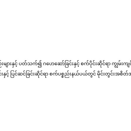
်းများနှင့် ပတ်သက်၍ ဂဟေဆော်ခြင်းနှင့် စက်ပိုင်းဆိုင်ရာ ကျွမ်းကျင်သ
ပြင်ဆင်ခြင်းဆိုင်ရာ စက်ပစ္စည်းနယ်ပယ်တွင် မိုင်းတွင်းအစိတ်အပို