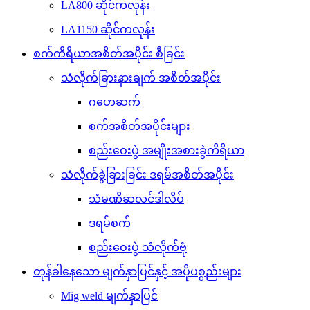
LA800 ဆိုင်ကလုန်း
LA1150 ဆိုင်ကလုန်း
စက်ကိရိယာအစိတ်အပိုင်း စီခြင်း
သံလိုက်ခြားနားချက် အစိတ်အပိုင်း
ဂဟေဆက်
စက်အစိတ်အပိုင်းများ
စည်းဝေးပွဲ အမျိုးအစားခွဲကိရိယာ
သံလိုက်ခွဲခြားခြင်း ဒရမ်အစိတ်အပိုင်း
သံမဏိဆလင်ဒါလိပ်
ဒရမ်စက်
စည်းဝေးပွဲ သံလိုက်ဗုံ
တုန်ခါနေသော မျက်နှာပြင်နှင့် အပိုပစ္စည်းများ
Mig weld မျက်နှာပြင်