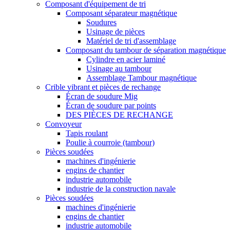
Composant d'équipement de tri
Composant séparateur magnétique
Soudures
Usinage de pièces
Matériel de tri d'assemblage
Composant du tambour de séparation magnétique
Cylindre en acier laminé
Usinage au tambour
Assemblage Tambour magnétique
Crible vibrant et pièces de rechange
Écran de soudure Mig
Écran de soudure par points
DES PIÈCES DE RECHANGE
Convoyeur
Tapis roulant
Poulie à courroie (tambour)
Pièces soudées
machines d'ingénierie
engins de chantier
industrie automobile
industrie de la construction navale
Pièces soudées
machines d'ingénierie
engins de chantier
industrie automobile