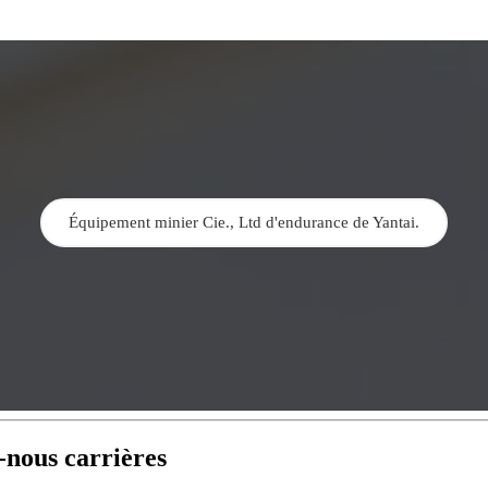
Équipement minier Cie., Ltd d'endurance de Yantai.
-nous carrières