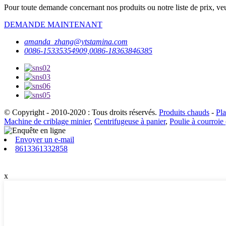
Pour toute demande concernant nos produits ou notre liste de prix, veu
DEMANDE MAINTENANT
amanda_zhang@ytstamina.com
0086-15335354909,0086-18363846385
© Copyright - 2010-2020 : Tous droits réservés.
Produits chauds
-
Pla
Machine de criblage minier
,
Centrifugeuse à panier
,
Poulie à courroie
Envoyer un e-mail
8613361332858
x