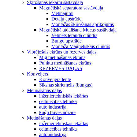
Šķirošanas iekārtu sastāvdaļa
Magnētiskā separatora sastāvdaļa
Metinājumi
Detaļu apstrāde
Montāžas šķirošanas aprīkojums
Magnētiskā atdalīšana Mucas sastāvdaļa
Velmēts tērauda cilindrs
Bungu apstrāde
Montāža Magnētiskais cilindrs
Vibrējošais ekrāns un rezerves daļas
Mig metināšanas ekrāns
Punktu metināšanas ekrāns
REZERVES DAĻAS
Konveijers
Konveijera lente
Siksnas skriemelis (bungas)
Metināšanas daļas
inženiertehniskās iekārtas
celtniecības tehnika
auto industrija
kuģu būves nozare
Metināšanas daļas
inženiertehniskās iekārtas
celtniecības tehnika
auto industrija