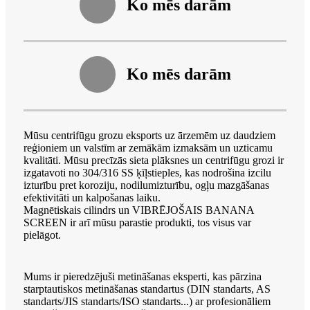
Ko mēs darām
Ko mēs darām
Mūsu centrifūgu grozu eksports uz ārzemēm uz daudziem
reģioniem un valstīm ar zemākām izmaksām un uzticamu
kvalitāti. Mūsu precīzās sieta plāksnes un centrifūgu grozi ir
izgatavoti no 304/316 SS ķīļstieples, kas nodrošina izcilu
izturību pret koroziju, nodilumizturību, ogļu mazgāšanas
efektivitāti un kalpošanas laiku.
Magnētiskais cilindrs un VIBRĒJOŠAIS BANANA
SCREEN ir arī mūsu parastie produkti, tos visus var
pielāgot.
Mums ir pieredzējuši metināšanas eksperti, kas pārzina
starptautiskos metināšanas standartus (DIN standarts, AS
standarts/JIS standarts/ISO standarts...) ar profesionāliem