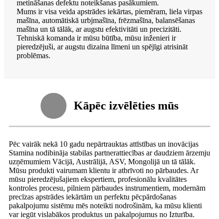
metināšanas defektu noteikšanas pasākumiem.
Mums ir visa veida apstrādes iekārtas, piemēram, liela virpas
mašīna, automātiskā urbjmašīna, frēzmašīna, balansēšanas
mašīna un tā tālāk, ar augstu efektivitāti un precizitāti.
Tehniskā komanda ir mūsu būtība, mūsu inženieri ir
pieredzējuši, ar augstu dizaina līmeni un spējīgi atrisināt
problēmas.
Kāpēc izvēlēties mūs
Pēc vairāk nekā 10 gadu nepārtrauktas attīstības un inovācijas
Stamina nodibināja stabilas partnerattiecības ar daudziem ārzemju
uzņēmumiem Vācijā, Austrālijā, ASV, Mongolijā un tā tālāk.
Mūsu produkti vairumam klientu ir atbrīvoti no pārbaudes. Ar
mūsu pieredzējušajiem ekspertiem, profesionālu kvalitātes
kontroles procesu, pilniem pārbaudes instrumentiem, modernām
precīzas apstrādes iekārtām un perfektu pēcpārdošanas
pakalpojumu sistēmu mēs noteikti nodrošinām, ka mūsu klienti
var iegūt vislabākos produktus un pakalpojumus no Izturība.