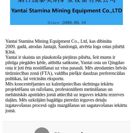
Yantai Stamina Mining Equipment Co., Ltd, kas dibināta
2009. gadā, atrodas Jantajā, Šandongā, atvērta loga ostas pilsētā
Ķīnā.
Yantai ir skaista un plaukstoša piejūras pilsēta, šeit mums ir
pilnīga piegādes ķēde, attīstīta satiksme, Yantai osta un Qingdao
osta ir ļoti ērta nosūtīšanai uz visu pasauli. Mēs atrodamies brīvās
tirdzniecības zonā (FTA), valdība piešķir daudzas preferenciālas
politikas, lai veicinātu eksportu.
Mēs koncentrējamies uz kalnrūpniecības skrīninga iekārtu
projektēšanu un ražošanu, profesionāliem metināšanas un
mehāniskās apstrādes jomā attiecībā uz ieguves iekārtu rezerves
daļām. Mēs uzkrājām bagātīgu pieredzi ieguves detaļu
izgatavošanas procesā ogļu mazgāšanas un sagatavošanas iekārtu
jomā.