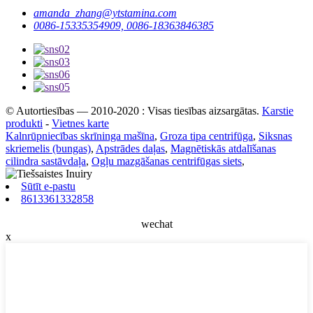
amanda_zhang@ytstamina.com
0086-15335354909, 0086-18363846385
© Autortiesības — 2010-2020 : Visas tiesības aizsargātas.
Karstie
produkti
-
Vietnes karte
Kalnrūpniecības skrīninga mašīna
,
Groza tipa centrifūga
,
Siksnas
skriemelis (bungas)
,
Apstrādes daļas
,
Magnētiskās atdalīšanas
cilindra sastāvdaļa
,
Ogļu mazgāšanas centrifūgas siets
,
Sūtīt e-pastu
8613361332858
wechat
x