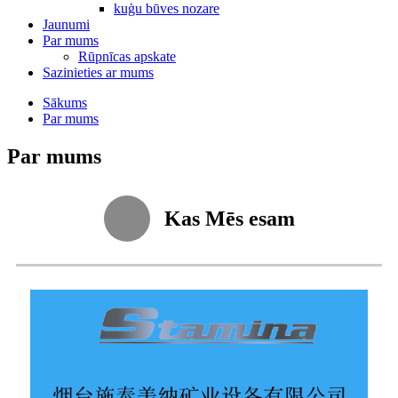
kuģu būves nozare
Jaunumi
Par mums
Rūpnīcas apskate
Sazinieties ar mums
Sākums
Par mums
Par mums
Kas Mēs esam