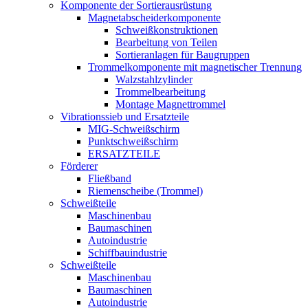
Komponente der Sortierausrüstung
Magnetabscheiderkomponente
Schweißkonstruktionen
Bearbeitung von Teilen
Sortieranlagen für Baugruppen
Trommelkomponente mit magnetischer Trennung
Walzstahlzylinder
Trommelbearbeitung
Montage Magnettrommel
Vibrationssieb und Ersatzteile
MIG-Schweißschirm
Punktschweißschirm
ERSATZTEILE
Förderer
Fließband
Riemenscheibe (Trommel)
Schweißteile
Maschinenbau
Baumaschinen
Autoindustrie
Schiffbauindustrie
Schweißteile
Maschinenbau
Baumaschinen
Autoindustrie