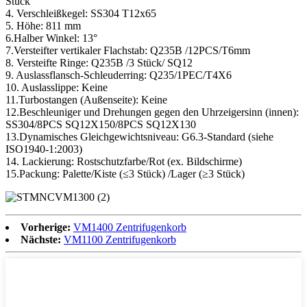
Stück
4. Verschleißkegel: SS304 T12x65
5. Höhe: 811 mm
6.Halber Winkel: 13°
7.Versteifter vertikaler Flachstab: Q235B /12PCS/T6mm
8. Versteifte Ringe: Q235B /3 Stück/ SQ12
9. Auslassflansch-Schleuderring: Q235/1PEC/T4X6
10. Auslasslippe: Keine
11.Turbostangen (Außenseite): Keine
12.Beschleuniger und Drehungen gegen den Uhrzeigersinn (innen):
SS304/8PCS SQ12X150/8PCS SQ12X130
13.Dynamisches Gleichgewichtsniveau: G6.3-Standard (siehe
ISO1940-1:2003)
14. Lackierung: Rostschutzfarbe/Rot (ex. Bildschirme)
15.Packung: Palette/Kiste (≤3 Stück) /Lager (≥3 Stück)
Vorherige:
VM1400 Zentrifugenkorb
Nächste:
VM1100 Zentrifugenkorb