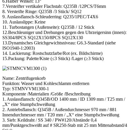
6.Halber Winkel: 13°
7.Versteifter vertikaler Flachstab: Q235B /12PCS/T6mm
8. Versteifte Ringe: Q235B /3 Stück/ SQ12
9. Auslassflansch-Schleuderring: Q235/1PEC/T4X6
10. Auslasslippe: Keine
11. Turbostangen (Außenseite): Q235B / 12 Stück
12.Beschleuniger und Drehungen gegen den Uhrzeigersinn (innen):
SS304/8PCS SQ12X150/8PCS SQ12X130
13.Dynamisches Gleichgewichtsniveau: G6.3-Standard (siehe
ISO1940-1:2003)
14. Lackierung: Rostschutzfarbe/Rot (ex. Bildschirme)
15.Packung: Palette/Kiste (≤3 Stück) /Lager (≥3 Stück)
Name: Zentrifugenkorb
Funktion: Wasser und Kohleschlamm entfernen
Typ: STMNVVM1300-1
Komponente /Materialien /Größe /Beschreibung
1. Auslassflansch: Q345B/OD 1400 mm / ID 1309 mm / T25 mm /
„X“ eine Stumpfschweißung
2. Antriebsflansch: Q345B / Außendurchmesser 970 mm / 881
Innendurchmesser mm / T20 mm / „X“ eine Stumpfschweißung
3. Sieb: Keildraht / SS 340 / PW#120/Abstände 0,4
mm/Punktgeschweißt auf # SR250-Stab mit 25 mm Mittenabstand/4