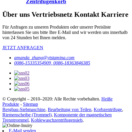
Zentrifugenkorb
Über uns Vertriebsnetz Kontakt Karriere
Für Anfragen zu unseren Produkten oder unserer Preisliste
hinterlassen Sie uns bitte Ihre E-Mail und wir werden uns innerhalb
von 24 Stunden bei Ihnen melden.
JETZT ANFRAGEN
amanda_zhang@ytstamina.com
0086-15335354909, 0086-18363846385
© Copyright – 2010–2020: Alle Rechte vorbehalten.
Heiße
Produkte
-
Sitemap
Bergbau-Siebmaschine
,
Bearbeitung von Teilen
,
Korbzentrifuge
,
Riemenscheibe (Trommel)
,
Komponente der magnetischen
Trenntrommel
,
Kohlewaschzentrifugensieb
,
E-Mail senden