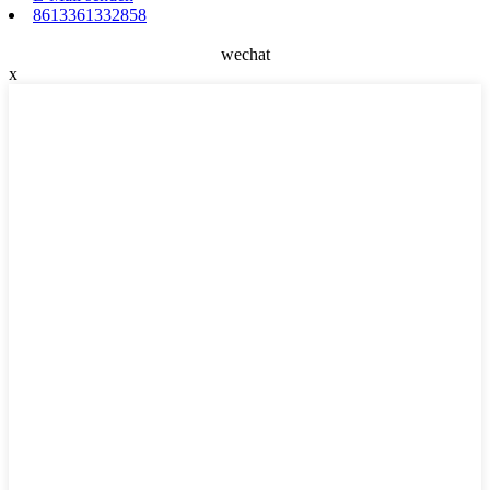
8613361332858
wechat
x