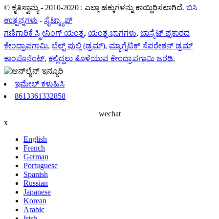
© ಕೃತಿಸ್ವಾಮ್ಯ - 2010-2020 : ಎಲ್ಲಾ ಹಕ್ಕುಗಳನ್ನು ಕಾಯ್ದಿರಿಸಲಾಗಿದೆ.
ಬಿಸಿ
ಉತ್ಪನ್ನಗಳು
-
ಸೈಟ್ಮ್ಯಾಪ್
ಗಣಿಗಾರಿಕೆ ಸ್ಕ್ರೀನಿಂಗ್ ಯಂತ್ರ
,
ಯಂತ್ರ ಭಾಗಗಳು
,
ಬಾಸ್ಕೆಟ್ ಪ್ರಕಾರದ
ಕೇಂದ್ರಾಪಗಾಮಿ
,
ಬೆಲ್ಟ್ ಪುಲ್ಲಿ (ಡ್ರಮ್)
,
ಮ್ಯಾಗ್ನೆಟಿಕ್ ಸೆಪರೇಶನ್ ಡ್ರಮ್
ಕಾಂಪೊನೆಂಟ್
,
ಕಲ್ಲಿದ್ದಲು ತೊಳೆಯುವ ಕೇಂದ್ರಾಪಗಾಮಿ ಜರಡಿ
,
ಇಮೇಲ್ ಕಳುಹಿಸಿ
8613361332858
wechat
x
English
French
German
Portuguese
Spanish
Russian
Japanese
Korean
Arabic
Irish