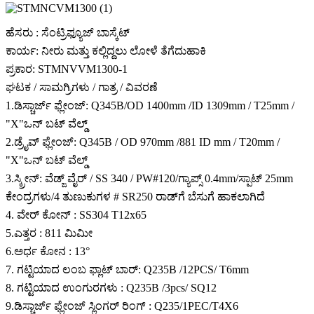
ಹೆಸರು : ಸೆಂಟ್ರಿಫ್ಯೂಜ್ ಬಾಸ್ಕೆಟ್
ಕಾರ್ಯ: ನೀರು ಮತ್ತು ಕಲ್ಲಿದ್ದಲು ಲೋಳೆ ತೆಗೆದುಹಾಕಿ
ಪ್ರಕಾರ: STMNVVM1300-1
ಘಟಕ / ಸಾಮಗ್ರಿಗಳು / ಗಾತ್ರ / ವಿವರಣೆ
1.ಡಿಸ್ಚಾರ್ಜ್ ಫ್ಲೇಂಜ್: Q345B/OD 1400mm /ID 1309mm / T25mm /
"X"ಒನ್ ಬಟ್ ವೆಲ್ಡ್
2.ಡ್ರೈವ್ ಫ್ಲೇಂಜ್: Q345B / OD 970mm /881 ID mm / T20mm /
"X"ಒನ್ ಬಟ್ ವೆಲ್ಡ್
3.ಸ್ಕ್ರೀನ್: ವೆಡ್ಜ್ ವೈರ್ / SS 340 / PW#120/ಗ್ಯಾಪ್ಸ್ 0.4mm/ಸ್ಪಾಟ್ 25mm
ಕೇಂದ್ರಗಳು/4 ತುಣುಕುಗಳ # SR250 ರಾಡ್‌ಗೆ ಬೆಸುಗೆ ಹಾಕಲಾಗಿದೆ
4. ವೇರ್ ಕೋನ್ : SS304 T12x65
5.ಎತ್ತರ : 811 ಮಿಮೀ
6.ಅರ್ಧ ಕೋನ : 13°
7. ಗಟ್ಟಿಯಾದ ಲಂಬ ಫ್ಲಾಟ್ ಬಾರ್: Q235B /12PCS/ T6mm
8. ಗಟ್ಟಿಯಾದ ಉಂಗುರಗಳು : Q235B /3pcs/ SQ12
9.ಡಿಸ್ಚಾರ್ಜ್ ಫ್ಲೇಂಜ್ ಸ್ಲಿಂಗರ್ ರಿಂಗ್ : Q235/1PEC/T4X6