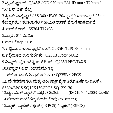
2.ಡ್ರೈವ್ ಫ್ಲೇಂಜ್: Q345B / OD 970mm /881 ID mm / T20mm /
"X"ಒನ್ ಬಟ್ ವೆಲ್ಡ್
3.ಸ್ಕ್ರೀನ್: ವೆಡ್ಜ್ ವೈರ್ / SS 340 / PW#120/ಗ್ಯಾಪ್ಸ್ 0.4mm/ಸ್ಪಾಟ್ 25mm
ಕೇಂದ್ರಗಳು/4 ತುಣುಕುಗಳ # SR250 ರಾಡ್‌ಗೆ ಬೆಸುಗೆ ಹಾಕಲಾಗಿದೆ
4. ವೇರ್ ಕೋನ್ : SS304 T12x65
5.ಎತ್ತರ : 811 ಮಿಮೀ
6.ಅರ್ಧ ಕೋನ : 13°
7. ಗಟ್ಟಿಯಾದ ಲಂಬ ಫ್ಲಾಟ್ ಬಾರ್: Q235B /12PCS/ T6mm
8. ಗಟ್ಟಿಯಾದ ಉಂಗುರಗಳು : Q235B /3pcs/ SQ12
9.ಡಿಸ್ಚಾರ್ಜ್ ಫ್ಲೇಂಜ್ ಸ್ಲಿಂಗರ್ ರಿಂಗ್ : Q235/1PEC/T4X6
10.ಡಿಸ್ಚಾರ್ಜ್ ಲಿಪ್: ಯಾವುದೂ ಇಲ್ಲ
11.ಟರ್ಬೊ ಬಾರ್‌ಗಳು (ಹೊರಭಾಗ) : Q235B /12PCS
12. ವೇಗವರ್ಧಕಗಳು ಮತ್ತು ಆಂಟಿಕ್ಲಾಕ್‌ವೈಸ್ ತಿರುಗುವಿಕೆಗಳು (ಒಳಗೆ):
SS304/8PCS SQ12X150/8PCS SQ12X130
13.ಡೈನಾಮಿಕ್ ಬ್ಯಾಲೆನ್ಸ್ ಮಟ್ಟ : G6.3standard(ISO1940-1:2003 ನೋಡಿ)
14.ಪೇಂಟ್: ಆಂಟಿರಸ್ಟ್ ಪೇಂಟ್/ಕೆಂಪು (ex.screens)
15.ಪ್ಯಾಕ್: ಪ್ಯಾಲೆಟ್ / ಕ್ರೇಟ್ (≤3 PCS) / ಸ್ಟಾಕರ್ (≥3PCS)