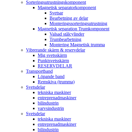
Sorteringsutrustningskomponent
Magnetisk separatorkomponent
Svetsar
Bearbetning av delar
Monteringssorteringsutrustning
Magnetisk separation Trumkomponent
Valsad stålcylinder
Trumbearbetning
Montering Magnetisk trumma
Vibrerande skärm & reservdelar
Mig svetsskärm
Punktsvetsskärm
RESERVDELAR
Transportband
Löpande band
Remskiva (trumma)
Svetsdelar
tekniska maskiner
entreprenadmaskiner
bilindustrin
varvsindustrin
Svetsdelar
tekniska maskiner
entreprenadmaskiner
bilindustrin