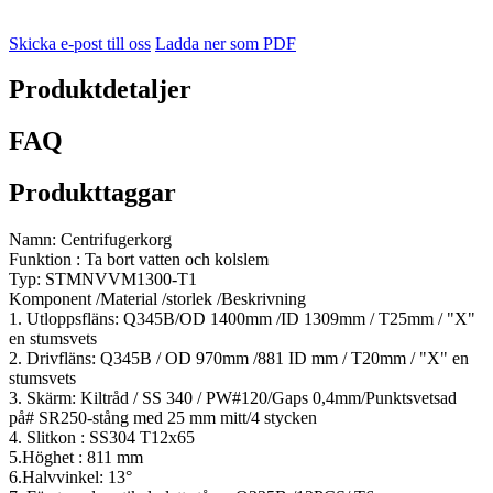
Skicka e-post till oss
Ladda ner som PDF
Produktdetaljer
FAQ
Produkttaggar
Namn: Centrifugerkorg
Funktion : Ta bort vatten och kolslem
Typ: STMNVVM1300-T1
Komponent /Material /storlek /Beskrivning
1. Utloppsfläns: Q345B/OD 1400mm /ID 1309mm / T25mm / "X"
en stumsvets
2. Drivfläns: Q345B / OD 970mm /881 ID mm / T20mm / "X" en
stumsvets
3. Skärm: Kiltråd / SS 340 / PW#120/Gaps 0,4mm/Punktsvetsad
på# SR250-stång med 25 mm mitt/4 stycken
4. Slitkon : SS304 T12x65
5.Höghet : 811 mm
6.Halvvinkel: 13°