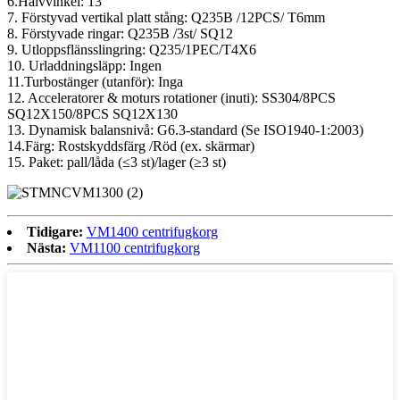
6.Halvvinkel: 13°
7. Förstyvad vertikal platt stång: Q235B /12PCS/ T6mm
8. Förstyvade ringar: Q235B /3st/ SQ12
9. Utloppsflänsslingring: Q235/1PEC/T4X6
10. Urladdningsläpp: Ingen
11.Turbostänger (utanför): Inga
12. Acceleratorer & moturs rotationer (inuti): SS304/8PCS
SQ12X150/8PCS SQ12X130
13. Dynamisk balansnivå: G6.3-standard (Se ISO1940-1:2003)
14.Färg: Rostskyddsfärg /Röd (ex. skärmar)
15. Paket: pall/låda (≤3 st)/lager (≥3 st)
Tidigare:
VM1400 centrifugkorg
Nästa:
VM1100 centrifugkorg