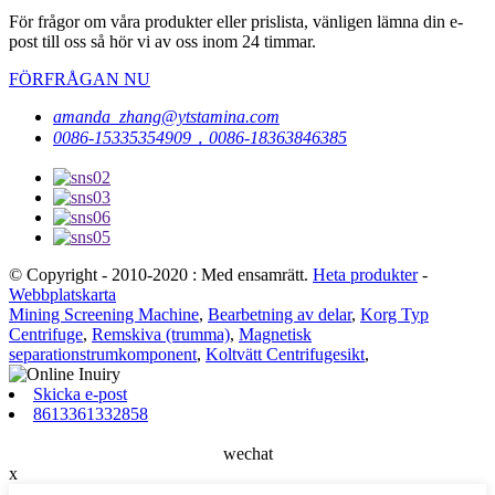
För frågor om våra produkter eller prislista, vänligen lämna din e-
post till oss så hör vi av oss inom 24 timmar.
FÖRFRÅGAN NU
amanda_zhang@ytstamina.com
0086-15335354909，0086-18363846385
© Copyright - 2010-2020 : Med ensamrätt.
Heta produkter
-
Webbplatskarta
Mining Screening Machine
,
Bearbetning av delar
,
Korg Typ
Centrifuge
,
Remskiva (trumma)
,
Magnetisk
separationstrumkomponent
,
Koltvätt Centrifugesikt
,
Skicka e-post
8613361332858
wechat
x