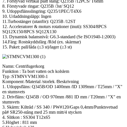
7. Förstyvad vertikal platt stång: Q235B /12PCS/ T6mm
8. Förstyvade ringar: Q235B /3st/ SQ12
9. Utloppsflänsslingring: Q235/1PEC/T4X6
10. Urladdningsläpp: Ingen
11.Turbostänger (utanför): Q235B /12ST
12. Acceleratorer & moturs rotationer (inuti): SS304/8PCS
SQ12X150/8PCS SQ12X130
13. Dynamisk balansnivå: G6.3-standard (Se ISO1940-1:2003)
14.Färg: Rostskyddsfärg /Röd (ex. skärmar)
15. Paket: pall/låda (≤3 st)/lager (≥3 st)
Namn: Centrifugerkorg
Funktion : Ta bort vatten och kolslem
Typ :STMNVVM1300-1
Komponent /Material /storlek /Beskrivning
1. Utloppsfläns: Q345B/OD 1400mm /ID 1309mm / T25mm / "X"
en stumsvets
2. Drivfläns: Q345B / OD 970mm /881 ID mm / T20mm / "X" en
stumsvets
3. Skärm: Kiltråd / SS 340 / PW#120/Gaps 0,4mm/Punktsvetsad
på# SR250-stång med 25 mm mitt/4 stycken
4. Slitkon : SS304 T12x65
5.Höghet : 811 mm