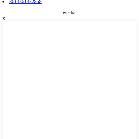
8613361332858
wechat
x