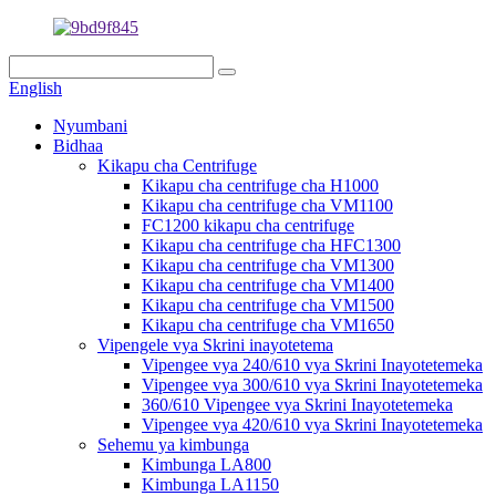
English
Nyumbani
Bidhaa
Kikapu cha Centrifuge
Kikapu cha centrifuge cha H1000
Kikapu cha centrifuge cha VM1100
FC1200 kikapu cha centrifuge
Kikapu cha centrifuge cha HFC1300
Kikapu cha centrifuge cha VM1300
Kikapu cha centrifuge cha VM1400
Kikapu cha centrifuge cha VM1500
Kikapu cha centrifuge cha VM1650
Vipengele vya Skrini inayotetema
Vipengee vya 240/610 vya Skrini Inayotetemeka
Vipengee vya 300/610 vya Skrini Inayotetemeka
360/610 Vipengee vya Skrini Inayotetemeka
Vipengee vya 420/610 vya Skrini Inayotetemeka
Sehemu ya kimbunga
Kimbunga LA800
Kimbunga LA1150