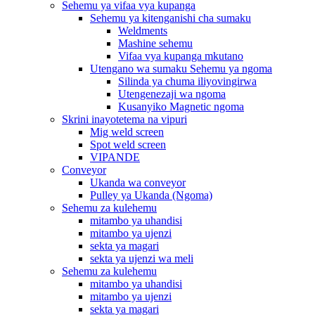
Sehemu ya vifaa vya kupanga
Sehemu ya kitenganishi cha sumaku
Weldments
Mashine sehemu
Vifaa vya kupanga mkutano
Utengano wa sumaku Sehemu ya ngoma
Silinda ya chuma iliyovingirwa
Utengenezaji wa ngoma
Kusanyiko Magnetic ngoma
Skrini inayotetema na vipuri
Mig weld screen
Spot weld screen
VIPANDE
Conveyor
Ukanda wa conveyor
Pulley ya Ukanda (Ngoma)
Sehemu za kulehemu
mitambo ya uhandisi
mitambo ya ujenzi
sekta ya magari
sekta ya ujenzi wa meli
Sehemu za kulehemu
mitambo ya uhandisi
mitambo ya ujenzi
sekta ya magari