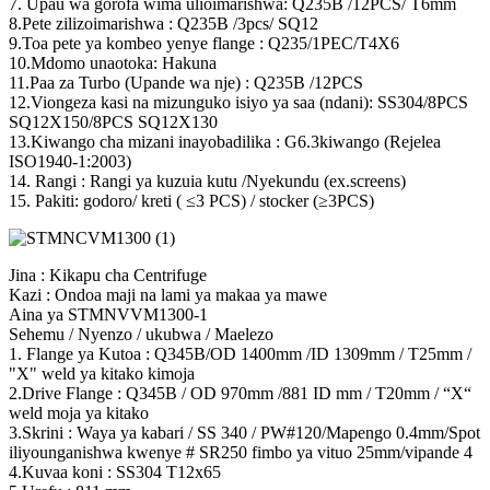
7. Upau wa gorofa wima ulioimarishwa: Q235B /12PCS/ T6mm
8.Pete zilizoimarishwa : Q235B /3pcs/ SQ12
9.Toa pete ya kombeo yenye flange : Q235/1PEC/T4X6
10.Mdomo unaotoka: Hakuna
11.Paa za Turbo (Upande wa nje) : Q235B /12PCS
12.Viongeza kasi na mizunguko isiyo ya saa (ndani): SS304/8PCS
SQ12X150/8PCS SQ12X130
13.Kiwango cha mizani inayobadilika : G6.3kiwango (Rejelea
ISO1940-1:2003)
14. Rangi : Rangi ya kuzuia kutu /Nyekundu (ex.screens)
15. Pakiti: godoro/ kreti ( ≤3 PCS) / stocker (≥3PCS)
Jina : Kikapu cha Centrifuge
Kazi : Ondoa maji na lami ya makaa ya mawe
Aina ya STMNVVM1300-1
Sehemu / Nyenzo / ukubwa / Maelezo
1. Flange ya Kutoa : Q345B/OD 1400mm /ID 1309mm / T25mm /
"X" weld ya kitako kimoja
2.Drive Flange : Q345B / OD 970mm /881 ID mm / T20mm / “X“
weld moja ya kitako
3.Skrini : Waya ya kabari / SS 340 / PW#120/Mapengo 0.4mm/Spot
iliyounganishwa kwenye # SR250 fimbo ya vituo 25mm/vipande 4
4.Kuvaa koni : SS304 T12x65