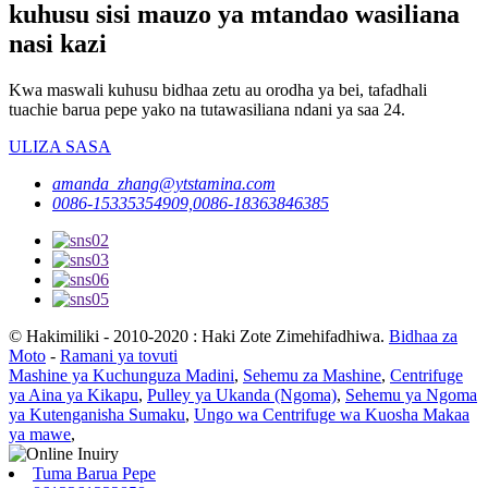
kuhusu sisi mauzo ya mtandao wasiliana
nasi kazi
Kwa maswali kuhusu bidhaa zetu au orodha ya bei, tafadhali
tuachie barua pepe yako na tutawasiliana ndani ya saa 24.
ULIZA SASA
amanda_zhang@ytstamina.com
0086-15335354909,0086-18363846385
© Hakimiliki - 2010-2020 : Haki Zote Zimehifadhiwa.
Bidhaa za
Moto
-
Ramani ya tovuti
Mashine ya Kuchunguza Madini
,
Sehemu za Mashine
,
Centrifuge
ya Aina ya Kikapu
,
Pulley ya Ukanda (Ngoma)
,
Sehemu ya Ngoma
ya Kutenganisha Sumaku
,
Ungo wa Centrifuge wa Kuosha Makaa
ya mawe
,
Tuma Barua Pepe