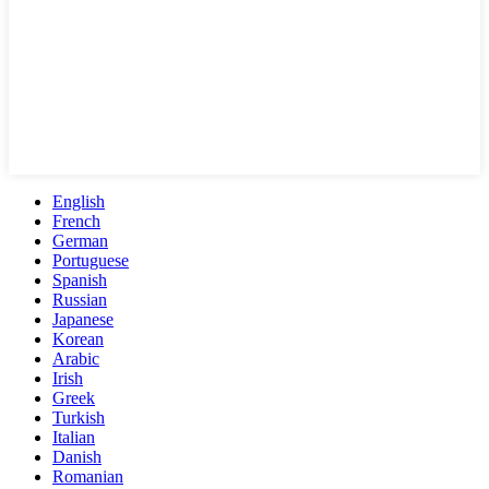
English
French
German
Portuguese
Spanish
Russian
Japanese
Korean
Arabic
Irish
Greek
Turkish
Italian
Danish
Romanian