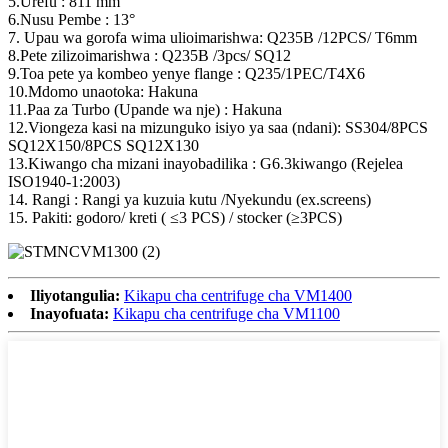
5.Urefu : 811 mm
6.Nusu Pembe : 13°
7. Upau wa gorofa wima ulioimarishwa: Q235B /12PCS/ T6mm
8.Pete zilizoimarishwa : Q235B /3pcs/ SQ12
9.Toa pete ya kombeo yenye flange : Q235/1PEC/T4X6
10.Mdomo unaotoka: Hakuna
11.Paa za Turbo (Upande wa nje) : Hakuna
12.Viongeza kasi na mizunguko isiyo ya saa (ndani): SS304/8PCS
SQ12X150/8PCS SQ12X130
13.Kiwango cha mizani inayobadilika : G6.3kiwango (Rejelea
ISO1940-1:2003)
14. Rangi : Rangi ya kuzuia kutu /Nyekundu (ex.screens)
15. Pakiti: godoro/ kreti ( ≤3 PCS) / stocker (≥3PCS)
Iliyotangulia:
Kikapu cha centrifuge cha VM1400
Inayofuata:
Kikapu cha centrifuge cha VM1100