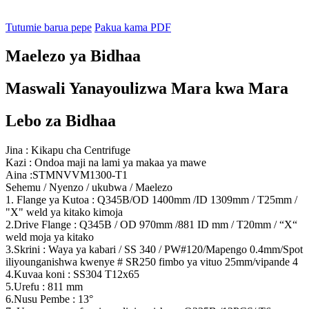
Tutumie barua pepe
Pakua kama PDF
Maelezo ya Bidhaa
Maswali Yanayoulizwa Mara kwa Mara
Lebo za Bidhaa
Jina : Kikapu cha Centrifuge
Kazi : Ondoa maji na lami ya makaa ya mawe
Aina :STMNVVM1300-T1
Sehemu / Nyenzo / ukubwa / Maelezo
1. Flange ya Kutoa : Q345B/OD 1400mm /ID 1309mm / T25mm /
"X" weld ya kitako kimoja
2.Drive Flange : Q345B / OD 970mm /881 ID mm / T20mm / “X“
weld moja ya kitako
3.Skrini : Waya ya kabari / SS 340 / PW#120/Mapengo 0.4mm/Spot
iliyounganishwa kwenye # SR250 fimbo ya vituo 25mm/vipande 4
4.Kuvaa koni : SS304 T12x65
5.Urefu : 811 mm
6.Nusu Pembe : 13°