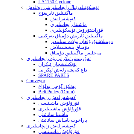
LA1150 Cyclone
ئۈسكۈنىلەرنىڭ زاپچاسلىرىنى رەتلەش
ماگنىتلىق ئايرىغۇچ
كەپشەرلەش
ماشىنا زاپچاسلىرى
قۇراشتۇرۇش ئۈسكۈنىلىرى
ماگنىتلىق ئايرىش دۇمباق تەركىبى
دومىلاشتۇرۇلغان پولات سىلىندىر
دۇمباق پىششىقلاش
مەجلىس ماگنىتلىق دۇمباق
تەۋرىنىش ئېكرانى ۋە زاپچاسلىرى
يۆتكىلىشچان ئېكران
داغ كەپشەرلەش ئېكرانى
SPARE PARTS
Conveyor
يەتكۈزگۈچى بەلۋاغ
Belt Pulley (Drum)
كەپشەرلەش زاپچاسلىرى
قۇرۇلۇش ماشىنىسى
قۇرۇلۇش ماشىنىلىرى
ماشىنا سانائىتى
پاراخوت ياساش سانائىتى
كەپشەرلەش زاپچاسلىرى
قۇرۇلۇش ماشىنىسى