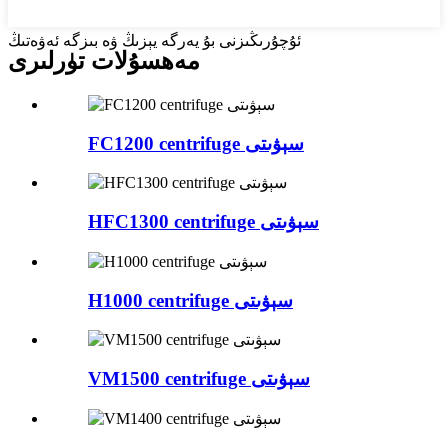
ئۇچۇرىڭىزنى بۇ يەرگە يېزىڭ ۋە بىزگە ئەۋەتىڭ
مەھسۇلات تۈرلىرى
FC1200 centrifuge سېۋىتى
HFC1300 centrifuge سېۋىتى
H1000 centrifuge سېۋىتى
VM1500 centrifuge سېۋىتى