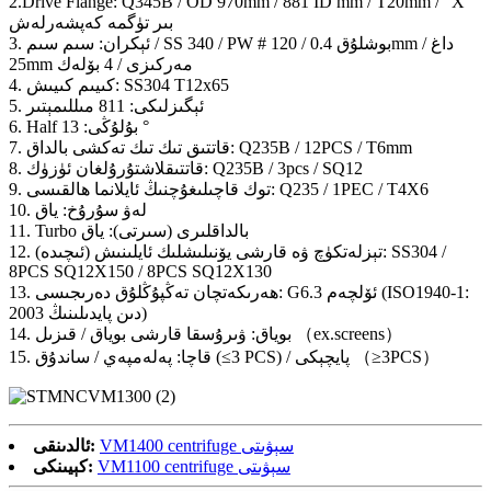
2.Drive Flange: Q345B / OD 970mm / 881 ID mm / T20mm / “X”
بىر تۈگمە كەپشەرلەش
3. ئېكران: سىم سىم / SS 340 / PW # 120 / بوشلۇق 0.4mm / داغ
25mm مەركىزى / 4 بۆلەك
4. كىيىم كىيىش: SS304 T12x65
5. ئېگىزلىكى: 811 مىللىمېتىر
6. Half بۇلۇڭى: 13 °
7. قاتتىق تىك تىك تەكشى بالداق: Q235B / 12PCS / T6mm
8. قاتتىقلاشتۇرۇلغان ئۈزۈك: Q235B / 3pcs / SQ12
9. توك قاچىلىغۇچنىڭ ئايلانما ھالقىسى: Q235 / 1PEC / T4X6
10. لەۋ سۇرۇخ: ياق
11. Turbo بالداقلىرى (سىرتى): ياق
12. تېزلەتكۈچ ۋە قارشى يۆنىلىشلىك ئايلىنىش (ئىچىدە): SS304 /
8PCS SQ12X150 / 8PCS SQ12X130
13. ھەرىكەتچان تەڭپۇڭلۇق دەرىجىسى: G6.3 ئۆلچەم (ISO1940-1:
2003 دىن پايدىلىنىڭ)
14. بوياق: ۋىرۇسقا قارشى بوياق / قىزىل （ex.screens）
15. قاچا: پەلەمپەي / ساندۇق (≤3 PCS) / پايچېكى （≥3PCS）
VM1400 centrifuge سېۋىتى
ئالدىنقى:
VM1100 centrifuge سېۋىتى
كېيىنكى: