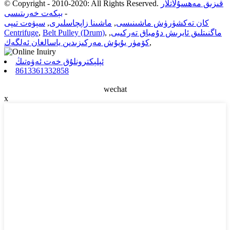
قىزىق مەھسۇلاتلار
© Copyright - 2010-2020: All Rights Reserved.
-
بېكەت خەرىتىسى
كان تەكشۈرۈش ماشىنىسى
,
ماشىنا زاپچاسلىرى
,
سېۋەت تىپى
ماگنىتلىق ئايرىش دۇمباق تەركىبى
,
,
Belt Pulley (Drum)
,
Centrifuge
,
كۆمۈر يۇيۇش مەركىزىدىن ياسالغان ئەلگەك
ئېلېكترونلۇق خەت ئەۋەتىڭ
8613361332858
wechat
x