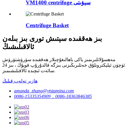
VM1400 centrifuge سېۋىتى
Centrifuge Basket
بىز ھەققىدە سېتىش تورى بىز بىلەن
ئالاقىلىشىڭ
مەھسۇلاتلىرىمىز ياكى باھالىغۇچىلار ھەققىدە سۈرۈشتۈرۈش
ئۈچۈن ئېلېكترونلۇق خەتلىرىڭىزنى بىزگە قالدۇرۇپ قويۇڭ ، بىز 24
سائەت ئىچىدە ئالاقىلىشىمىز.
ھازىر تەلەپ قىلىڭ
amanda_zhang@ytstamina.com
0086-15335354909，0086-18363846385