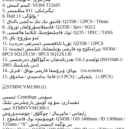
4. كىيىم كىيىش: SS304 T12x65
5. ئېگىزلىكى: 811 مىللىمېتىر
6. Half بۇلۇڭى: 13 °
7. قاتتىق تىك تىك تەكشى بالداق: Q235B / 12PCS / T6mm
8. قاتتىقلاشتۇرۇلغان ئۈزۈك: Q235B / 3pcs / SQ12
9. توك قاچىلىغۇچنىڭ ئايلانما ھالقىسى: Q235 / 1PEC / T4X6
10. لەۋ سۇرۇخ: ياق
11. تۇربا تاياقچىسى (سىرتقى تەرەپ): Q235B / 12PCS
12. تېزلەتكۈچ ۋە قارشى يۆنىلىشلىك ئايلىنىش (ئىچىدە): SS304 /
8PCS SQ12X150 / 8PCS SQ12X130
13. ھەرىكەتچان تەڭپۇڭلۇق دەرىجىسى: G6.3 ئۆلچەم (ISO1940-1:
2003 دىن پايدىلىنىڭ)
14. بوياق: ۋىرۇسقا قارشى بوياق / قىزىل （ex.screens）
15. قاچا: پەلەمپەي / ساندۇق (≤3 PCS) / پايچېكى （≥3PCS）
ئىسمى: Centrifuge سېۋىتى
ئىقتىدارى: سۇ ۋە كۆمۈر پارچىلىرىنى ئېلىڭ
تىپى: STMNVVM1300-1
زاپچاس / ماتېرىيال / چوڭلۇق / چۈشەندۈرۈش
1. قوشۇمچە توك قاچىلىغۇچ: Q345B / OD 1400mm / ID 1309mm /
T25mm / “X” بىر تۈگمە كەپشەرلەش