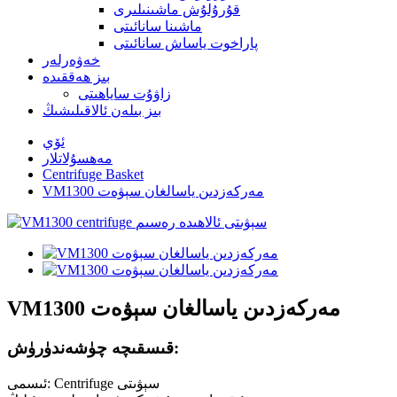
قۇرۇلۇش ماشىنىلىرى
ماشىنا سانائىتى
پاراخوت ياساش سانائىتى
خەۋەرلەر
بىز ھەققىدە
زاۋۇت ساياھىتى
بىز بىلەن ئالاقىلىشىڭ
ئۆي
مەھسۇلاتلار
Centrifuge Basket
VM1300 مەركەزدىن ياسالغان سېۋەت
VM1300 مەركەزدىن ياسالغان سېۋەت
قىسقىچە چۈشەندۈرۈش:
ئىسمى: Centrifuge سېۋىتى