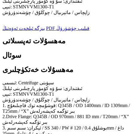
ئىقتىدارى: سۇ ۋە كۆمۈر پارچىلىرىنى ئېلىڭ
تىپى: STMNVVM1300-T1
زاپچاس / ماتېرىيال / چوڭلۇق / چۈشەندۈرۈش
PDF قىلىپ چۈشۈرۈڭ
بىزگە ئېلخەت ئەۋەتىڭ
مەھسۇلات تەپسىلاتى
سوئال
مەھسۇلات خەتكۈچلىرى
ئىسمى: Centrifuge سېۋىتى
ئىقتىدارى: سۇ ۋە كۆمۈر پارچىلىرىنى ئېلىڭ
تىپى: STMNVVM1300-T1
زاپچاس / ماتېرىيال / چوڭلۇق / چۈشەندۈرۈش
1. قوشۇمچە توك قاچىلىغۇچ: Q345B / OD 1400mm / ID 1309mm /
T25mm / “X” بىر تۈگمە كەپشەرلەش
2.Drive Flange: Q345B / OD 970mm / 881 ID mm / T20mm / “X”
بىر تۈگمە كەپشەرلەش
3. ئېكران: سىم سىم / SS 340 / PW # 120 / بوشلۇق 0.4mm / داغ
25mm مەركىزى / 4 بۆلەك